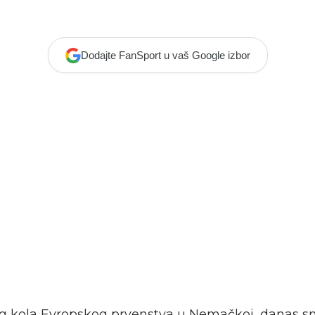
Dodajte FanSport u vaš Google izbor
g kola Evropskog prvenstva u Nemačkoj, danas s