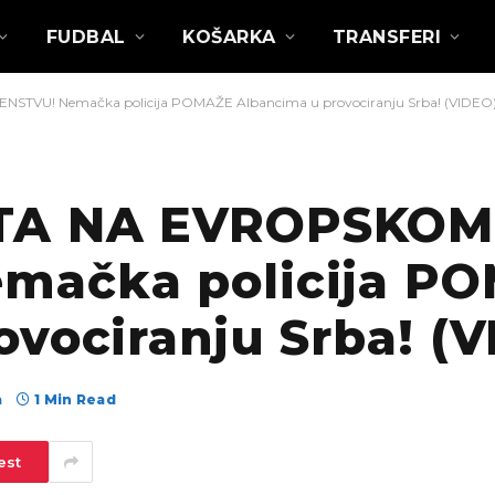
FUDBAL
KOŠARKA
TRANSFERI
VU! Nemačka policija POMAŽE Albancima u provociranju Srba! (VIDEO
TA NA EVROPSKOM
mačka policija P
vociranju Srba! (
а
1 Min Read
est