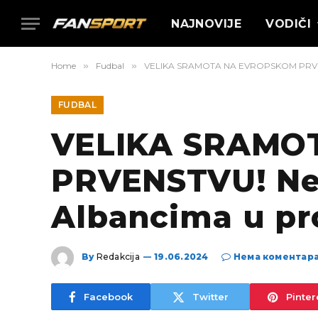
NAJNOVIJE
VODIČI
Home
»
Fudbal
»
VELIKA SRAMOTA NA EVROPSKOM PRVENST
FUDBAL
VELIKA SRAMO
PRVENSTVU! Ne
Albancima u pro
By
Redakcija
19.06.2024
Нема коментар
Facebook
Twitter
Pinter