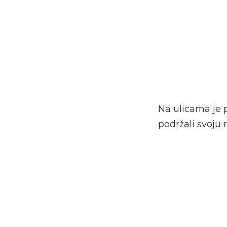
Na ulicama je p
podržali svoju 