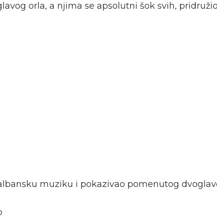
lavog orla, a njima se apsolutni šok svih, pridružio
 albansku muziku i pokazivao pomenutog dvoglavo
o