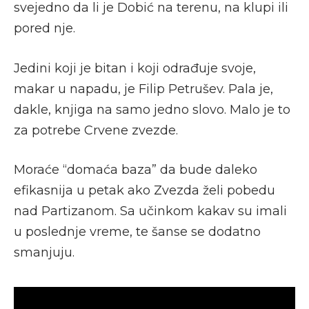
svejedno da li je Dobić na terenu, na klupi ili
pored nje.
Jedini koji je bitan i koji odrađuje svoje,
makar u napadu, je Filip Petrušev. Pala je,
dakle, knjiga na samo jedno slovo. Malo je to
za potrebe Crvene zvezde.
Moraće “domaća baza” da bude daleko
efikasnija u petak ako Zvezda želi pobedu
nad Partizanom. Sa učinkom kakav su imali
u poslednje vreme, te šanse se dodatno
smanjuju.