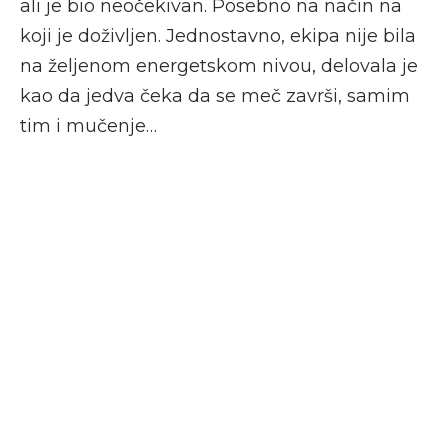
ali je bio neočekivan. Posebno na način na
koji je doživljen. Jednostavno, ekipa nije bila
na željenom energetskom nivou, delovala je
kao da jedva čeka da se meč završi, samim
tim i mučenje…