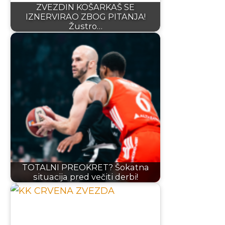
ZVEZDIN KOŠARKAŠ SE
IZNERVIRAO ZBOG PITANJA!
Žustro…
TOTALNI PREOKRET? Šokatna
situacija pred večiti derbi!