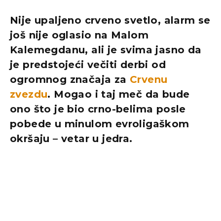
Nije upaljeno crveno svetlo, alarm se
još nije oglasio na Malom
Kalemegdanu, ali je svima jasno da
je predstojeći večiti derbi od
ogromnog značaja za
Crvenu
zvezdu
. Mogao i taj meč da bude
ono što je bio crno-belima posle
pobede u minulom evroligaškom
okršaju – vetar u jedra.