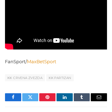
FanSport/
MaxBetSport
KK CRVENA ZVEZDA
KK PARTIZAN
Facebook
Twitter
Pinterest
LinkedIn
Tumblr
Email