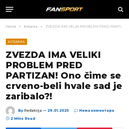
Home
»
Košarka
»
ZVEZDA IMA VELIKI PROBLEM PRED PARTIZAN! Ono čime se crveno-beli hvale sad je zaribalo?!
KOŠARKA
ZVEZDA IMA VELIKI
PROBLEM PRED
PARTIZAN! Ono čime se
crveno-beli hvale sad je
zaribalo?!
By
Redakcija
29.01.2025
Нема коментара
2 Mins Read