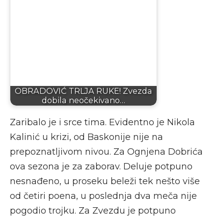
OBRADOVIĆ TRLJA RUKE! Zvezda
dobila neočekivano…
Zaribalo je i srce tima. Evidentno je Nikola
Kalinić u krizi, od Baskonije nije na
prepoznatljivom nivou. Za Ognjena Dobrića
ova sezona je za zaborav. Deluje potpuno
nesnađeno, u proseku beleži tek nešto više
od četiri poena, u poslednja dva meča nije
pogodio trojku. Za Zvezdu je potpuno