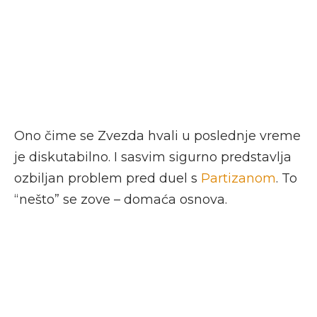
Ono čime se Zvezda hvali u poslednje vreme
je diskutabilno. I sasvim sigurno predstavlja
ozbiljan problem pred duel s
Partizanom
. To
“nešto” se zove – domaća osnova.