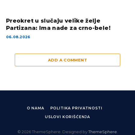
Preokret u slučaju velike želje
Partizana: Ima nade za crno-bele!
06.08.2026
ADD A COMMENT
O NAMA
POLITIKA PRIVATNOSTI
USLOVI KORIŠĆENJA
© 2026 ThemeSphere. Designed by
ThemeSphere
.