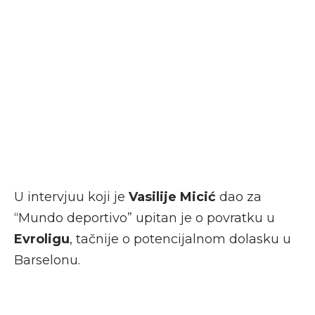
U intervjuu koji je
Vasilije Micić
dao za
“Mundo deportivo” upitan je o povratku u
Evroligu
, tačnije o potencijalnom dolasku u
Barselonu.