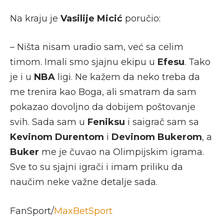
Na kraju je
Vasilije Micić
poručio:
– Ništa nisam uradio sam, već sa celim
timom. Imali smo sjajnu ekipu u
Efesu
. Tako
je i u
NBA
ligi. Ne kažem da neko treba da
me trenira kao Boga, ali smatram da sam
pokazao dovoljno da dobijem poštovanje
svih. Sada sam u
Feniksu
i saigrač sam sa
Kevinom Durentom
i
Devinom Bukerom
, a
Buker
me je čuvao na Olimpijskim igrama.
Sve to su sjajni igrači i imam priliku da
naučim neke važne detalje sada.
FanSport/
MaxBetSport