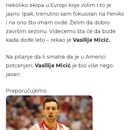
nekoliko ekipa u Evropi koje volim i to je
jasno. Ipak, trenutno sam fokusiran na Feniks
i na ono što imam ovde. Želim da dobro
završim sezonu. Videćemo šta će da bude
kada dođe leto – rekao je
Vasilije Micić.
Na pitanje da li smatra da je u Americi
potcenjen,
Vasilije Micić
je bio više nego
jasan:
Preporučujemo