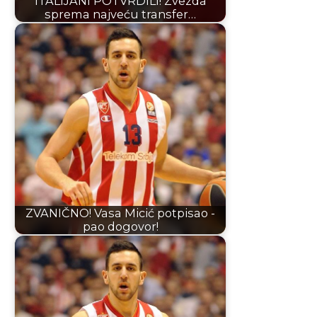
ITALIJANI POTVRDILI! Zvezda
sprema najveću transfer…
ZVANIČNO! Vasa Micić potpisao -
pao dogovor!