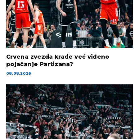
Crvena zvezda krade već viđeno
pojačanje Partizana?
08.08.2026