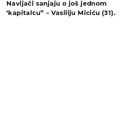
Navijači sanjaju o još jednom
‘kapitalcu” – Vasiliju Miciću (31).