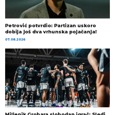
Petrović potvrdio: Partizan uskoro
dobija još dva vrhunska pojačanja!
07.08.2026
Miljenik Grobara slobodan igrač: Sledi