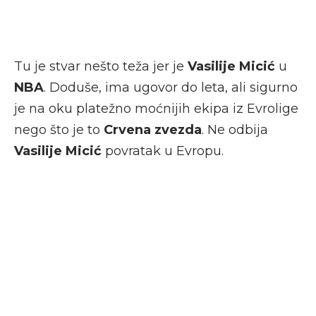
Tu je stvar nešto teža jer je
Vasilije Micić
u
NBA
. Doduše, ima ugovor do leta, ali sigurno
je na oku platežno moćnijih ekipa iz Evrolige
nego što je to
Crvena zvezda
. Ne odbija
Vasilije Micić
povratak u Evropu.