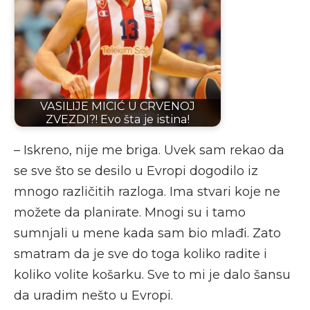
VASILIJE MICIĆ U CRVENOJ
ZVEZDI?! Evo šta je istina!
– Iskreno, nije me briga. Uvek sam rekao da
se sve što se desilo u Evropi dogodilo iz
mnogo različitih razloga. Ima stvari koje ne
možete da planirate. Mnogi su i tamo
sumnjali u mene kada sam bio mlađi. Zato
smatram da je sve do toga koliko radite i
koliko volite košarku. Sve to mi je dalo šansu
da uradim nešto u Evropi.