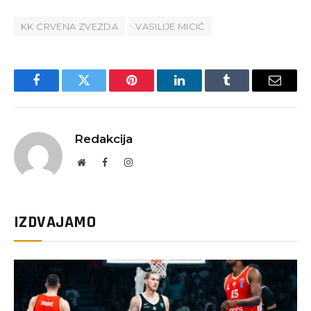
KK CRVENA ZVEZDA
VASILIJE MICIĆ
Facebook
Twitter
Pinterest
LinkedIn
Tumblr
Email
Redakcija
Website
Facebook
Instagram
IZDVAJAMO