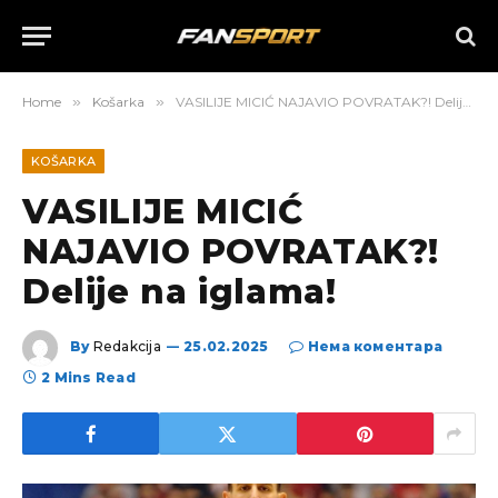
Home
»
Košarka
»
VASILIJE MICIĆ NAJAVIO POVRATAK?! Delije na iglama!
KOŠARKA
VASILIJE MICIĆ
NAJAVIO POVRATAK?!
Delije na iglama!
By
Redakcija
25.02.2025
Нема коментара
2 Mins Read