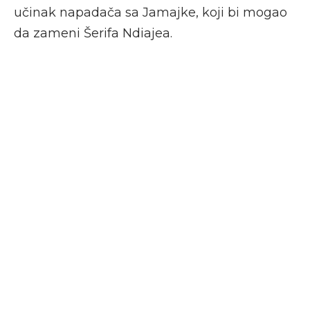
učinak napadača sa Jamajke, koji bi mogao
da zameni Šerifa Ndiajea.