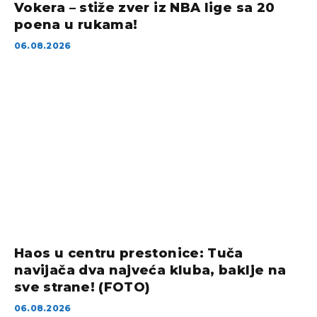
Vokera – stiže zver iz NBA lige sa 20
poena u rukama!
06.08.2026
Haos u centru prestonice: Tuča
navijača dva najveća kluba, baklje na
sve strane! (FOTO)
06.08.2026