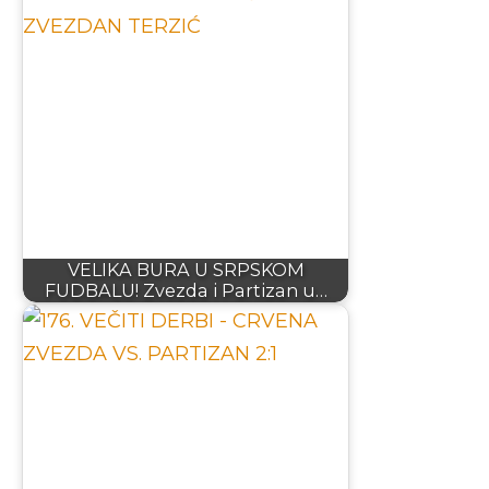
VELIKA BURA U SRPSKOM
FUDBALU! Zvezda i Partizan u…