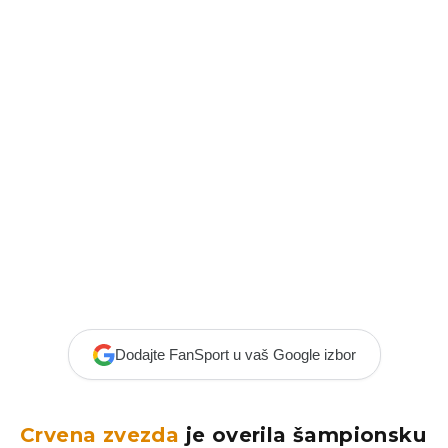
Dodajte FanSport u vaš Google izbor
Crvena zvezda
je overila šampionsku