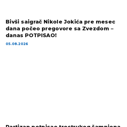
Bivši saigrač Nikole Jokića pre mesec
dana počeo pregovore sa Zvezdom –
danas POTPISAO!
05.08.2026
Partizan potpisao trostrukog šampiona