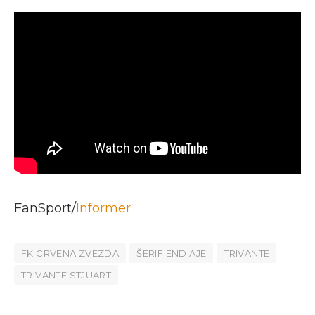
FanSport/
Informer
FK CRVENA ZVEZDA
ŠERIF ENDIAJE
TRIVANTE
TRIVANTE STJUART