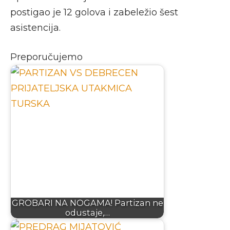
postigao je 12 golova i zabeležio šest
asistencija.
Preporučujemo
GROBARI NA NOGAMA! Partizan ne
odustaje,…