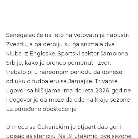
Senegalac će na leto najvetovatnije napustiti
Zvezdu, a na derbiju su ga snimala dva
kluba iz Engleske. Sportski sektor šampiona
Srbije, kako je preneo pomenuti izvor,
trebalo bi u narednom periodu da donese
odluku o fudbaleru sa Jamajke. Trivante
ugovor sa Nišlijama ima do leta 2026. godine
i dogovor je da može da ode na kraju sezone
uz određeno obeštećenje.
U meču sa Čukaričkim je Stjuart dao gol i
upisao asistenciju. Na 31 utakmici ove sezone