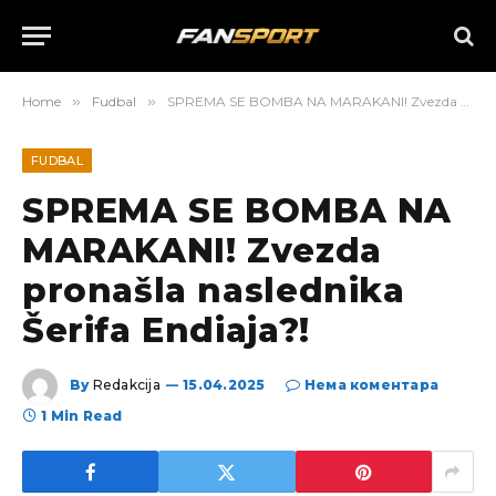
Home
»
Fudbal
»
SPREMA SE BOMBA NA MARAKANI! Zvezda pronašla naslednika Šerifa Endiaja?!
FUDBAL
SPREMA SE BOMBA NA
MARAKANI! Zvezda
pronašla naslednika
Šerifa Endiaja?!
By
Redakcija
15.04.2025
Нема коментара
1 Min Read