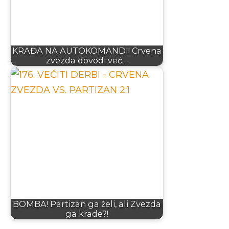
KRAĐA NA AUTOKOMANDI! Crvena
zvezda dovodi već…
BOMBA! Partizan ga želi, ali Zvezda
ga krade?!