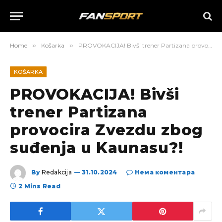
Home
»
Košarka
»
PROVOKACIJA! Bivši trener Partizana provocira Zvezdu zbog suđenja u Kaunasu?!
KOŠARKA
PROVOKACIJA! Bivši
trener Partizana
provocira Zvezdu zbog
suđenja u Kaunasu?!
By
Redakcija
31.10.2024
Нема коментара
2 Mins Read