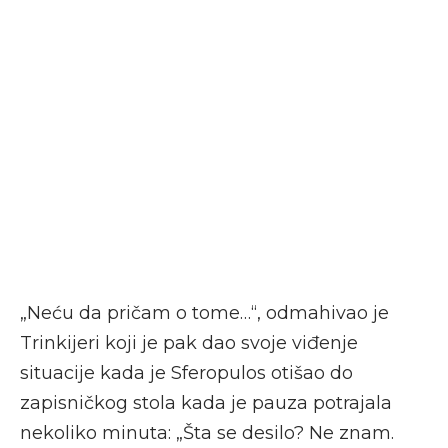
„Neću da pričam o tome…“, odmahivao je
Trinkijeri koji je pak dao svoje viđenje
situacije kada je Sferopulos otišao do
zapisničkog stola kada je pauza potrajala
nekoliko minuta: „Šta se desilo? Ne znam.