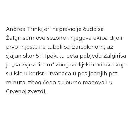
Andrea Trinkijeri napravio je čudo sa
Žalgirisom ove sezone i njegova ekipa dijeli
prvo mjesto na tabeli sa Barselonom, uz
sjajan skor 5-1. Ipak, ta peta pobjeda Žalgirisa
je „sa zvjezdicom“ zbog sudijskih odluka koje
su išle u korist Litvanaca u posljednjih pet
minuta, zbog čega su burno reagovali u
Crvenoj zvezdi.