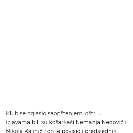
Klub se oglasio saopštenjem, oštri u
izjavama bili su košarkaši Nemanja Nedović i
Nikola Kalinić, ton je povisio i predsjednik