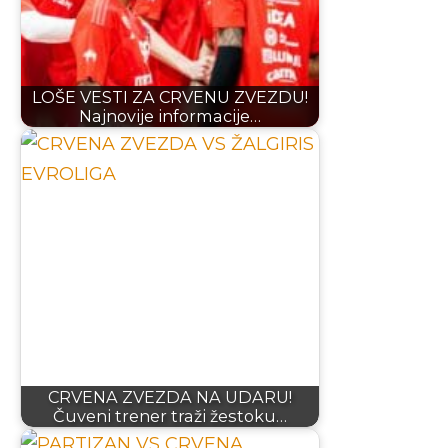
LOŠE VESTI ZA CRVENU ZVEZDU!
Najnovije informacije…
CRVENA ZVEZDA NA UDARU!
Čuveni trener traži žestoku…