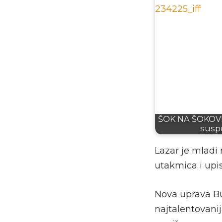
ŠOK NA ŠOKOVIM
susp
Lazar je mladi
utakmica i upis
Nova uprava B
najtalentovaniji