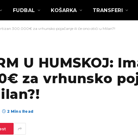
FUDBAL
KOŠARKA
TRANSFERI
an 300.000€ za vrhunsko pojačanje ili će ono otići u Milan?!
M U HUMSKOJ: Ima
0€ za vrhunsko poj
ilan?!
2 Mins Read
est