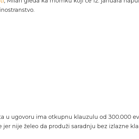
ti
, Milan gleda ka momku koji će 12. januara napun
inostranstvo.
sta u ugovoru ima otkupnu klauzulu od 300.000 ev
jer nije želeo da produži saradnju bez izlazne kla