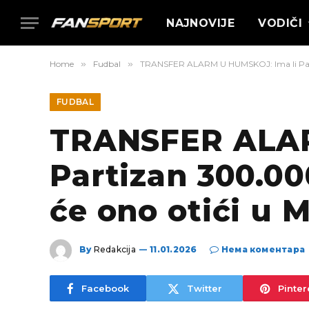
NAJNOVIJE
VODIČI
Home
»
Fudbal
»
TRANSFER ALARM U HUMSKOJ: Ima li Partiz
FUDBAL
TRANSFER ALAR
Partizan 300.00
će ono otići u M
By
Redakcija
11.01.2026
Нема коментара
Facebook
Twitter
Pinter