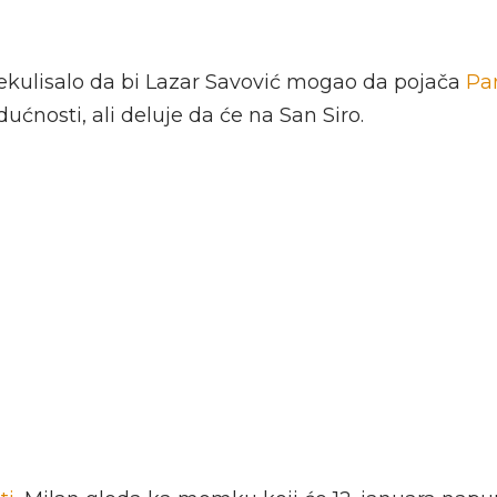
kulisalo da bi Lazar Savović mogao da pojača
Pa
ćnosti, ali deluje da će na San Siro.