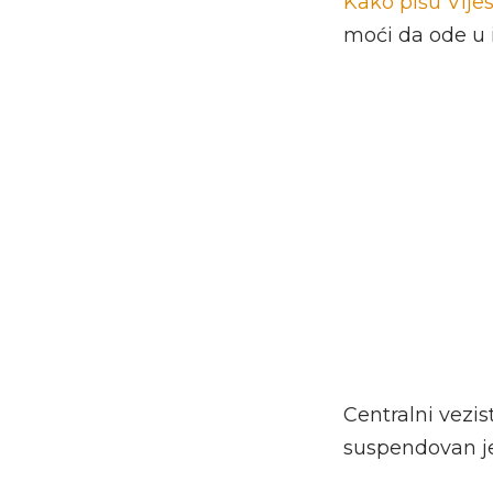
Kako pišu Vijes
moći da ode u 
Centralni vezi
suspendovan je 