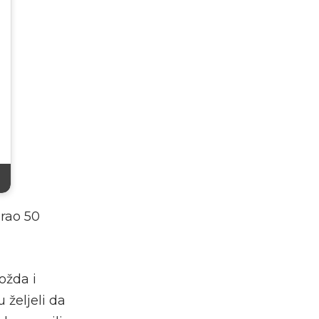
grao 50
ožda i
 željeli da