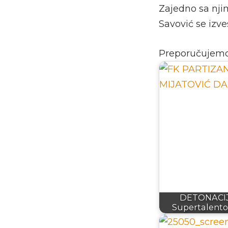
Zajedno sa njim
Savović se izve
Preporučujem
DETONACIJ
Supertalento