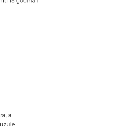
iti 18 godina i
ra, a
uzule.