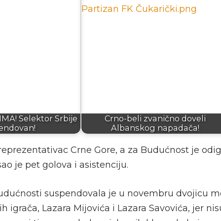
A! Selektor Srbije
Crno-beli zvanično doveli
endovan!
Albanskog napadača!
 reprezentativac Crne Gore, a za Budućnost je odi
ao je pet golova i asistenciju.
udućnosti suspendovala je u novembru dvojicu m
h igrača, Lazara Mijovića i Lazara Savovića, jer nisu