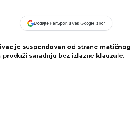
Dodajte FanSport u vaš Google izbor
ivac je suspendovan od strane matičnog 
a produži saradnju bez izlazne klauzule.