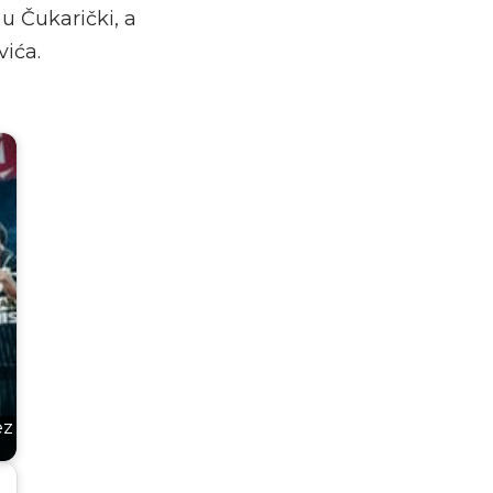
 u Čukarički, a
vića.
ez