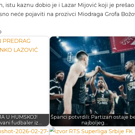
, istu kaznu dobio je i Lazar Mijović koji je prešao
sno neće pojaviti na prozivci Miodraga Grofa Božo
o
A U HUMSKOJ!
Španci potvrdili: Partizan ostaje b
vani fudbaler iz…
najboljeg…