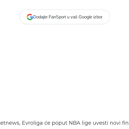
Dodajte FanSport u vaš Google izbor
tnews, Evroliga će poput NBA lige uvesti novi fin