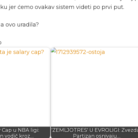
ku jer ćemo ovakav sistem videti po prvi put.
ga ovo uradila?
o
y Cap u NBA ligi:
'ZEMLJOTRES' U EVROLIGI: Zvezda
n vodič kroz…
Partizan osnivaju…