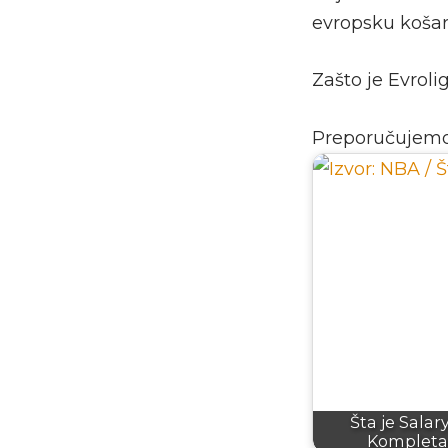
evropsku košar
Zašto je Evroli
Preporučujem
Šta je Salar
Kompleta