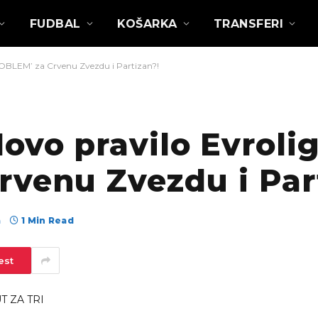
FUDBAL
KOŠARKA
TRANSFERI
OBLEM’ za Crvenu Zvezdu i Partizan?!
ovo pravilo Evroli
rvenu Zvezdu i Par
а
1 Min Read
est