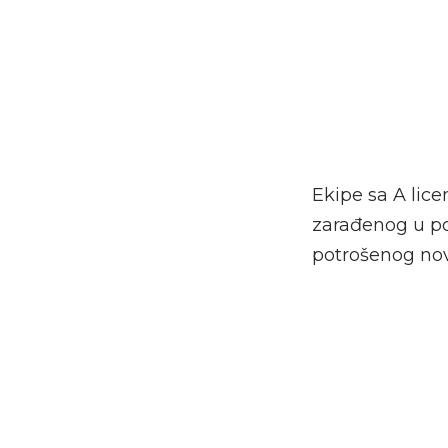
Ekipe sa A li
zarađenog u po
potrošenog nov