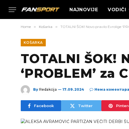
NAJNOVIJE
VODIČI
Home
»
Košarka
»
TOTALNI ŠOK! Novo pravilo Evrolige ‘PR
KOŠARKA
TOTALNI ŠOK! N
‘PROBLEM’ za C
By
Redakcija
17.09.2024
Нема коментар
Facebook
Twitter
Pinter