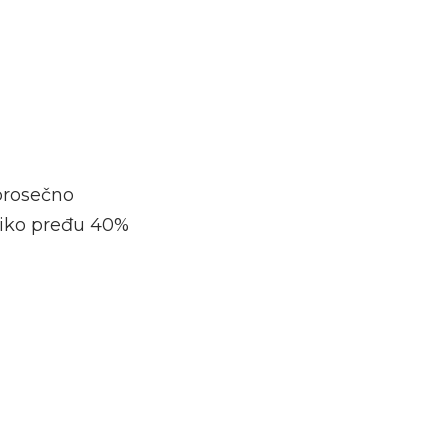
prosečno
liko pređu 40%