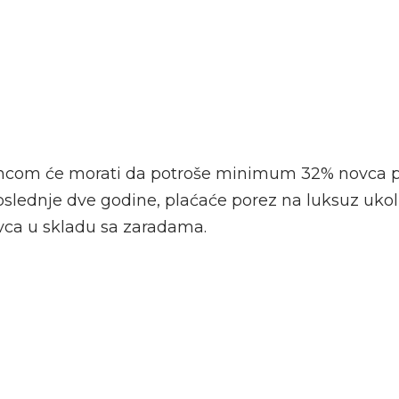
cencom će morati da potroše minimum 32% novca 
slednje dve godine, plaćaće porez na luksuz uko
ca u skladu sa zaradama.