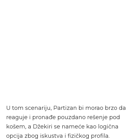
U tom scenariju, Partizan bi morao brzo da
reaguje i pronađe pouzdano rešenje pod
košem, a Džekiri se nameće kao logična
opcija zbog iskustva i fizičkog profila.