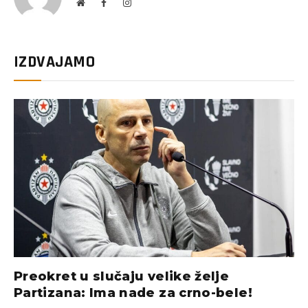
Website
Facebook
Instagram
IZDVAJAMO
Preokret u slučaju velike želje
Partizana: Ima nade za crno-bele!