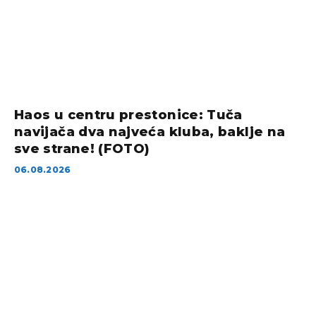
Haos u centru prestonice: Tuča
navijača dva najveća kluba, baklje na
sve strane! (FOTO)
06.08.2026