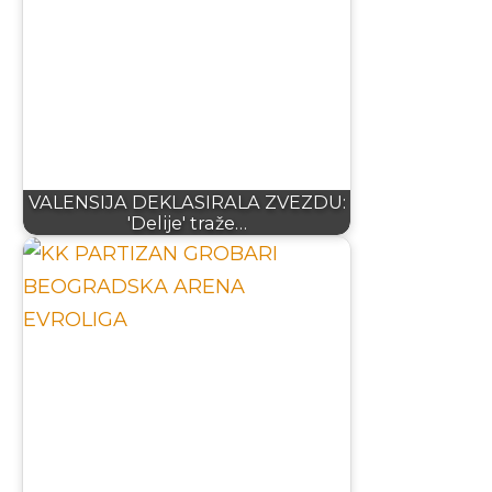
VALENSIJA DEKLASIRALA ZVEZDU:
'Delije' traže…