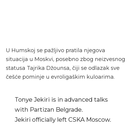
U Humskoj se pažljivo pratila njegova
situacija u Moskvi, posebno zbog neizvesnog
statusa Tajrika Džounsa, čiji se odlazak sve
češće pominje u evroligaškim kuloarima.
Tonye Jekiri is in advanced talks
with Partizan Belgrade.
Jekiri officially left CSKA Moscow.