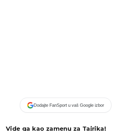
Dodajte FanSport u vaš Google izbor
Vide ga kao zamenu za Tajrika!