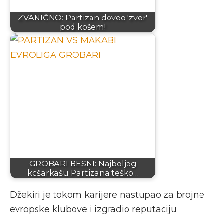
ZVANIČNO: Partizan doveo 'zver'
pod košem!
GROBARI BESNI: Najboljeg
košarkašu Partizana teško…
Džekiri je tokom karijere nastupao za brojne
evropske klubove i izgradio reputaciju