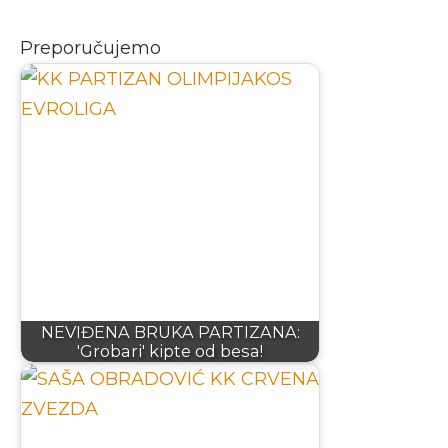
Preporučujemo
NEVIĐENA BRUKA PARTIZANA:
'Grobari' kipte od besa!