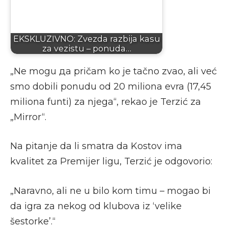
EKSKLUZIVNO: Zvezda razbija kasu
za vezistu – ponuda…
„Ne mogu да pričam ko je tačno zvao, ali već
smo dobili ponudu od 20 miliona evra (17,45
miliona funti) za njega“, rekao je Terzić za
„Mirror“.
Na pitanje da li smatra da Kostov ima
kvalitet za Premijer ligu, Terzić je odgovorio:
„Naravno, ali ne u bilo kom timu – mogao bi
da igra za nekog od klubova iz ‘velike
šestorke’.“