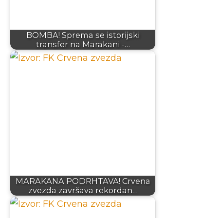
BOMBA! Sprema se istorijski
transfer na Marakani -…
MARAKANA PODRHTAVA! Crvena
zvezda završava rekordan…