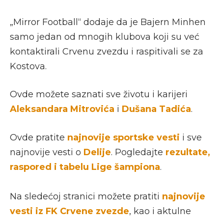
„Mirror Football“ dodaje da je Bajern Minhen
samo jedan od mnogih klubova koji su već
kontaktirali Crvenu zvezdu i raspitivali se za
Kostova.
Ovde možete saznati sve životu i karijeri
Aleksandara Mitrovića
i
Dušana Tadića
.
Ovde pratite
najnovije sportske vesti
i sve
najnovije vesti o
Delije
. Pogledajte
rezultate,
raspored i tabelu Lige šampiona
.
Na sledećoj stranici možete pratiti
najnovije
vesti iz FK Crvene zvezde
, kao i aktulne