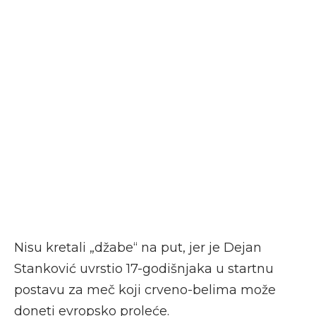
Nisu kretali „džabe“ na put, jer je Dejan
Stanković uvrstio 17-godišnjaka u startnu
postavu za meč koji crveno-belima može
doneti evropsko proleće.