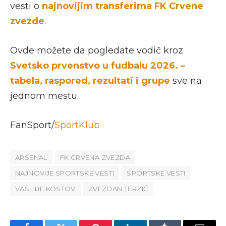
vesti o
najnovijim transferima FK Crvene
zvezde
.
Ovde možete da pogledate vodič kroz
Svetsko prvenstvo u fudbalu 2026. –
tabela, raspored, rezultati i grupe
sve na
jednom mestu.
FanSport/
SportKlub
ARSENAL
FK CRVENA ZVEZDA
NAJNOVIJE SPORTSKE VESTI
SPORTSKE VESTI
VASILIJE KOSTOV
ZVEZDAN TERZIĆ