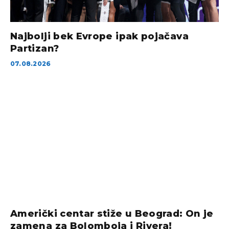
Najbolji bek Evrope ipak pojačava
Partizan?
07.08.2026
Američki centar stiže u Beograd: On je
zamena za Bolomboja i Rivera!