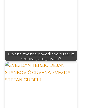
Crvena zvezda dovodi "bonusa" iz
redova ljutog rivala?