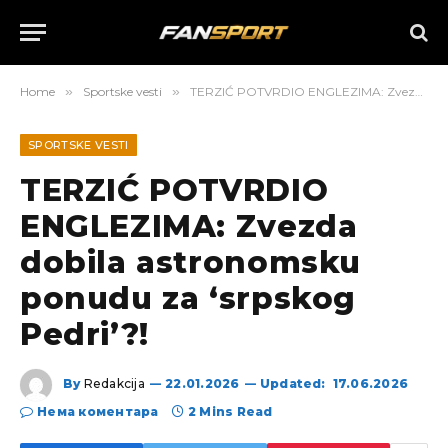
Home
»
Sportske vesti
»
TERZIĆ POTVRDIO ENGLEZIMA: Zvezda dobila astronomsku ponudu za ‘srpskog Pedri’?!
SPORTSKE VESTI
TERZIĆ POTVRDIO
ENGLEZIMA: Zvezda
dobila astronomsku
ponudu za ‘srpskog
Pedri’?!
By
Redakcija
22.01.2026
Updated:
17.06.2026
Нема коментара
2 Mins Read