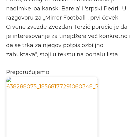
nadimke ‘balkanski Barela’ i ‘srpski Pedri’. U
razgovoru za „Mirror Football“, prvi čovek
Crvene zvezde Zvezdan Terzić poručio je da
je interesovanje za tinejdžera već konkretno i
da se trka za njegov potpis ozbiljno
zahuktava“, stoji u tekstu na portalu lista.
Preporučujemo