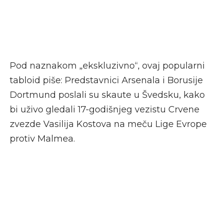
Pod naznakom „ekskluzivno“, ovaj popularni
tabloid piše: Predstavnici Arsenala i Borusije
Dortmund poslali su skaute u Švedsku, kako
bi uživo gledali 17-godišnjeg vezistu Crvene
zvezde Vasilija Kostova na meču Lige Evrope
protiv Malmea.