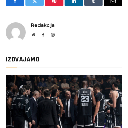
Facebook
Twitter
Pinterest
LinkedIn
Tumblr
Email
Redakcija
Website
Facebook
Instagram
IZDVAJAMO