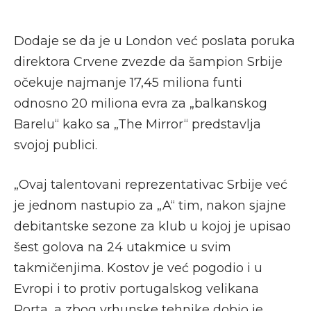
Dodaje se da je u London već poslata poruka
direktora Crvene zvezde da šampion Srbije
očekuje najmanje 17,45 miliona funti
odnosno 20 miliona evra za „balkanskog
Barelu“ kako sa „The Mirror“ predstavlja
svojoj publici.
„Ovaj talentovani reprezentativac Srbije već
je jednom nastupio za „A“ tim, nakon sjajne
debitantske sezone za klub u kojoj je upisao
šest golova na 24 utakmice u svim
takmičenjima. Kostov je već pogodio i u
Evropi i to protiv portugalskog velikana
Porta, a zbog vrhunske tehnike dobio je