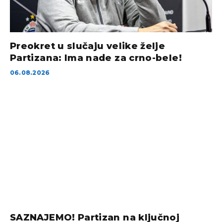
Preokret u slučaju velike želje
Partizana: Ima nade za crno-bele!
06.08.2026
SAZNAJEMO! Partizan na ključnoj