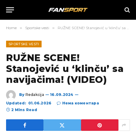
Home
»
Sportske vesti
»
RUŽNE SCENE! Stanojević u ‘klinču’ sa navijačima! (VIDEO)
SPORTSKE VESTI
RUŽNE SCENE!
Stanojević u ‘klinču’ sa
navijačima! (VIDEO)
By
Redakcija
16.09.2024
Updated:
01.06.2026
Нема коментара
2 Mins Read