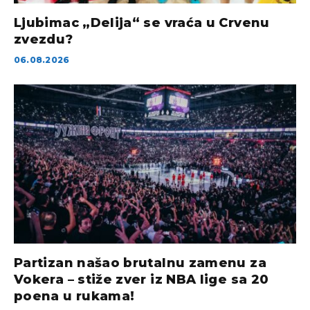
Ljubimac „Delija“ se vraća u Crvenu
zvezdu?
06.08.2026
Partizan našao brutalnu zamenu za
Vokera – stiže zver iz NBA lige sa 20
poena u rukama!