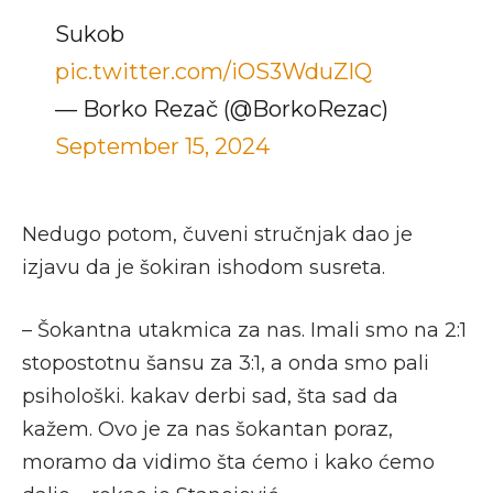
Sukob
pic.twitter.com/iOS3WduZlQ
— Borko Rezač (@BorkoRezac)
September 15, 2024
Nedugo potom, čuveni stručnjak dao je
izjavu da je šokiran ishodom susreta.
– Šokantna utakmica za nas. Imali smo na 2:1
stopostotnu šansu za 3:1, a onda smo pali
psihološki. kakav derbi sad, šta sad da
kažem. Ovo je za nas šokantan poraz,
moramo da vidimo šta ćemo i kako ćemo