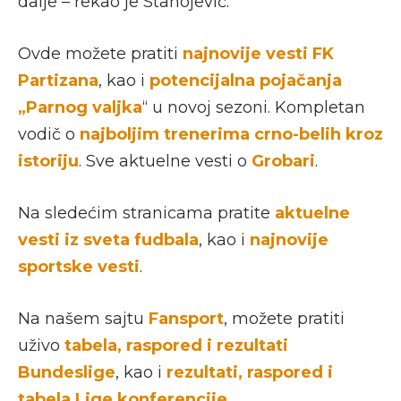
dalje – rekao je Stanojević.
Ovde možete pratiti
najnovije vesti FK
Partizana
, kao i
potencijalna pojačanja
„Parnog valjka
“ u novoj sezoni. Kompletan
vodič o
najboljim trenerima crno-belih kroz
istoriju
. Sve aktuelne vesti o
Grobari
.
Na sledećim stranicama pratite
aktuelne
vesti iz sveta fudbala
, kao i
najnovije
sportske vesti
.
Na našem sajtu
Fansport
, možete pratiti
uživo
tabela, raspored i rezultati
Bundeslige
, kao i
rezultati, raspored i
tabela Lige konferencije
.