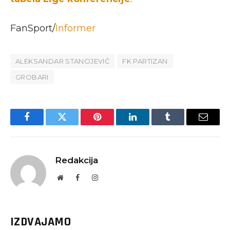
FanSport/
Informer
ALEKSANDAR STANOJEVIĆ
FK PARTIZAN
GROBARI
Facebook
Twitter
Pinterest
LinkedIn
Tumblr
Email
Redakcija
Website
Facebook
Instagram
IZDVAJAMO