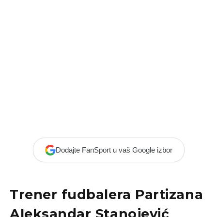
Dodajte FanSport u vaš Google izbor
Trener fudbalera Partizana
Aleksandar Stanojević