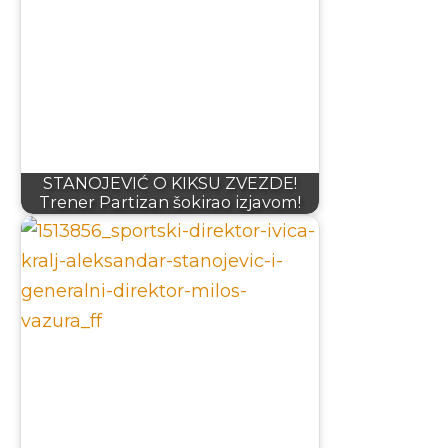
STANOJEVIĆ O KIKSU ZVEZDE!
Trener Partizan šokirao izjavom!