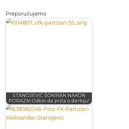
Preporučujemo
STANOJEVIĆ ŠOKIRAN NAKON
PORAZA! Odbio da priča o derbiju!