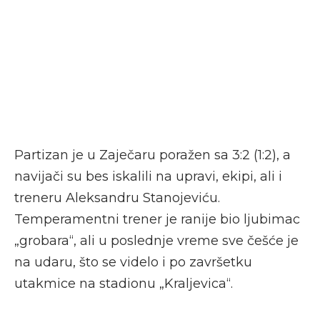
Partizan je u Zaječaru poražen sa 3:2 (1:2), a
navijači su bes iskalili na upravi, ekipi, ali i
treneru Aleksandru Stanojeviću.
Temperamentni trener je ranije bio ljubimac
„grobara“, ali u poslednje vreme sve češće je
na udaru, što se videlo i po završetku
utakmice na stadionu „Kraljevica“.