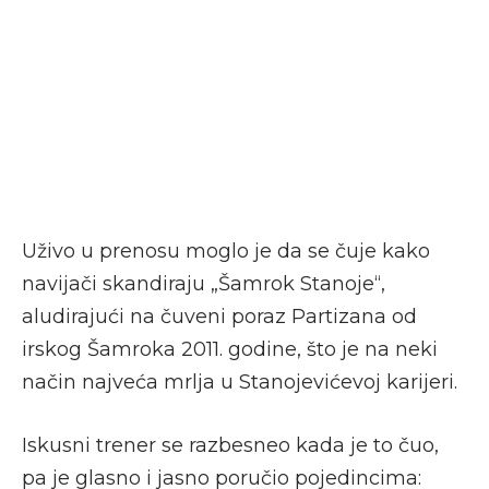
Uživo u prenosu moglo je da se čuje kako
navijači skandiraju „Šamrok Stanoje“,
aludirajući na čuveni poraz Partizana od
irskog Šamroka 2011. godine, što je na neki
način najveća mrlja u Stanojevićevoj karijeri.
Iskusni trener se razbesneo kada je to čuo,
pa je glasno i jasno poručio pojedincima: