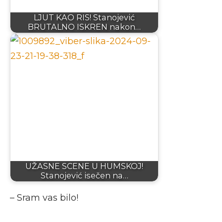
LJUT KAO RIS! Stanojević
BRUTALNO ISKREN nakon…
UŽASNE SCENE U HUMSKOJ!
Stanojević isečen na…
– Sram vas bilo!