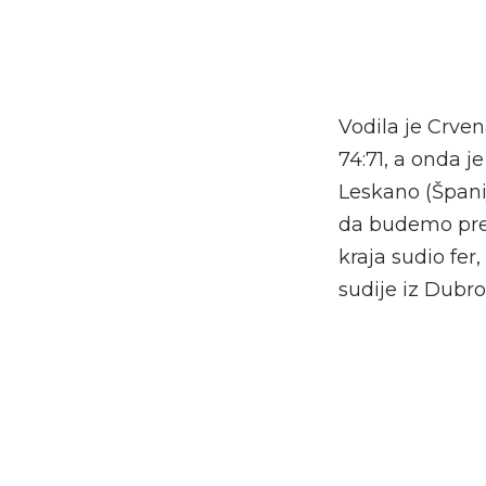
Vodila je Crve
74:71, a onda j
Leskano (Španija
da budemo prec
kraja sudio fer
sudije iz Dubr