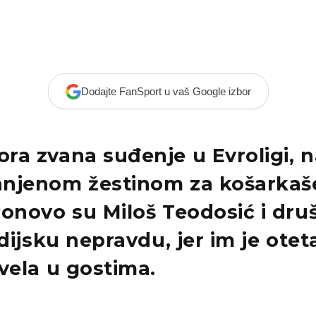
Dodajte FanSport u vaš Google izbor
ra zvana suđenje u Evroligi, n
njenom žestinom za košarkaš
Ponovo su Miloš Teodosić i dru
udijsku nepravdu, jer im je ote
vela u gostima.