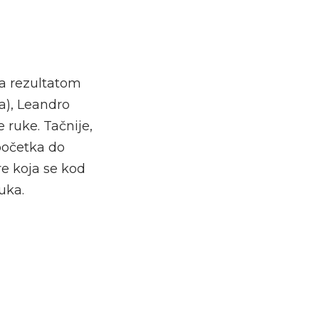
la rezultatom
ka), Leandro
e ruke. Tačnije,
početka do
re koja se kod
uka.