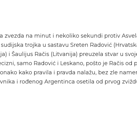
na zvezda na minut i nekoliko sekundi protiv Asve
e sudijska trojka u sastavu Sreten Radović (Hrvats
) i Šaulijus Račis (Litvanija) preuzela stvar u svoj
izni, samo Radović i Leskano, pošto je Račis od 
, onako kako pravila i pravda nalažu, bez zle name
ovnika i rođenog Argentinca osetila od prvog zvižd