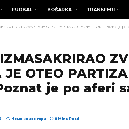
FUDBAL
KOŠARKA
TRANSFERI
EZDU PROTIV ASVELA JE OTEO PARTIZANU FAJNAL-FOR?! Poznat je po afer
E IZMASAKRIRAO Z
 JE OTEO PARTIZ
znat je po aferi s
6
Нема коментара
8 Mins Read