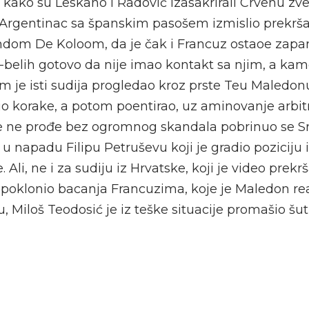
 kako su Leskano i Radović izasakrirali Crvenu zv
e Argentinac sa španskim pasošem izmislio prekrš
dom De Koloom, da je čak i Francuz ostaoe zapan
-belih gotovo da nije imao kontakt sa njim, a ka
om je isti sudija progledao kroz prste Teu Maledonu 
o korake, a potom poentirao, uz aminovanje arbitra
ve ne prođe bez ogromnog skandala pobrinuo se S
 u napadu Filipu Petruševu koji je gradio poziciju 
Ali, ne i za sudiju iz Hrvatske, koji je video prekr
 poklonio bacanja Francuzima, koje je Maledon re
ju, Miloš Teodosić je iz teške situacije promašio šu