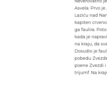
Neverovatno je
Asvela. Prvo j
Laziću nad Nan
kapiten crveno
ga faulira. Pot
kada je napravi
na kraju, da s
Dosudio je faul
pobedu Zvezde. 
poene Zvezdi i
trijumf. Na kra