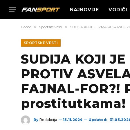
NAJNOVIJE
VODIČI
Home
»
Sportske vesti
»
SUDIJA KOJI JE IZMASAKRIRAO ZV
SPORTSKE VESTI
SUDIJA KOJI J
PROTIV ASVELA
FAJNAL-FOR?! Po
prostitutkama!
By
Redakcija
15.11.2024
Updated:
31.05.202