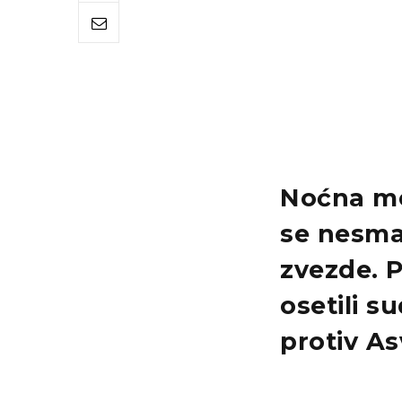
Noćna mo
se nesma
zvezde. 
osetili s
protiv As