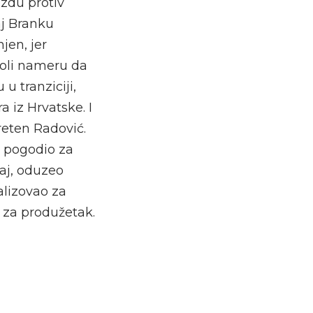
ezdu protiv
aj Branku
jen, jer
moli nameru da
u tranziciji,
 iz Hrvatske. I
reten Radović.
i pogodio za
šaj, oduzeo
alizovao za
t za produžetak.