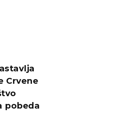
astavlja
e Crvene
štvo
ta pobeda