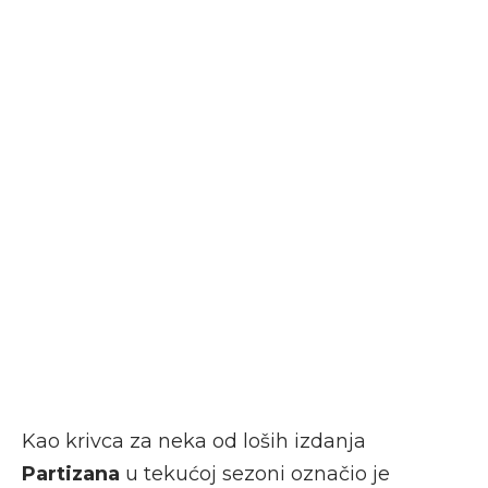
Kao krivca za neka od loših izdanja
Partizana
u tekućoj sezoni označio je