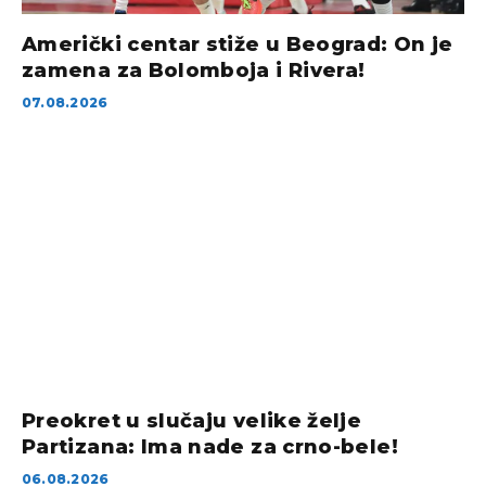
Američki centar stiže u Beograd: On je
zamena za Bolomboja i Rivera!
07.08.2026
Preokret u slučaju velike želje
Partizana: Ima nade za crno-bele!
06.08.2026