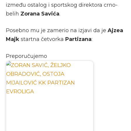
između ostalog i sportskog direktora crno-
belih
Zorana Savića
.
Posebno mu je zamerio na izjavi da je
Ajzea
Majk
startna četvorka
Partizana
:
Preporučujemo