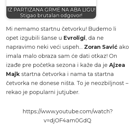
IZ PARTIZANA GRME NA ABA LIGU!
Stigao brutalan odgovor!
Mi nemamo startnu četvorku! Budemo li
opet izgubili šanse u
Evroligi
, da ne
napravimo neki veći uspeh…
Zoran Savić
ako
imala malo obraza sam će dati otkaz! On
izađe pre početka sezona i kaže da je
Ajzea
Majk
startna četvorka i nama ta startna
četvorka ne donese ništa. To je neozbiljnost –
rekao je popularni jutjuber.
https://www.youtube.com/watch?
v=djOF4am0GdQ