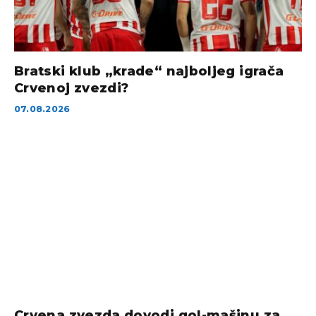
Bratski klub „krade“ najboljeg igrača
Crvenoj zvezdi?
07.08.2026
Crvena zvezda dovodi gol-mašinu za