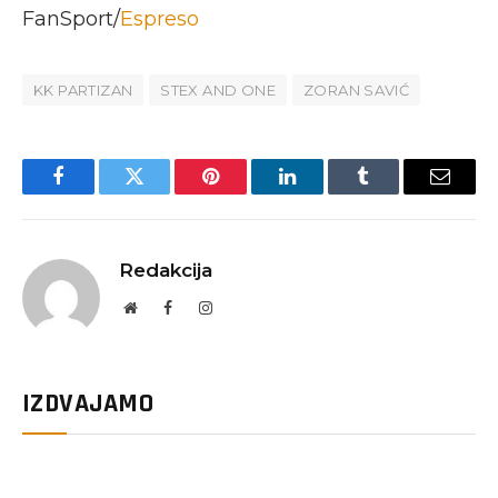
FanSport/
Espreso
KK PARTIZAN
STEX AND ONE
ZORAN SAVIĆ
Facebook
Twitter
Pinterest
LinkedIn
Tumblr
Email
Redakcija
Website
Facebook
Instagram
IZDVAJAMO