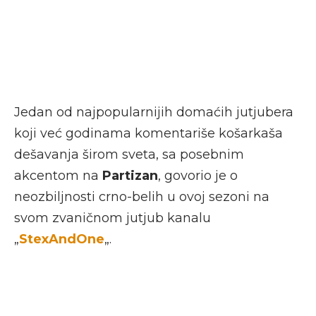
Jedan od najpopularnijih domaćih jutjubera
koji već godinama komentariše košarkaša
dešavanja širom sveta, sa posebnim
akcentom na
Partizan
, govorio je o
neozbiljnosti crno-belih u ovoj sezoni na
svom zvaničnom jutjub kanalu
„
StexAndOne
„.