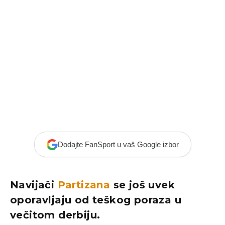
Dodajte FanSport u vaš Google izbor
Navijači
Partizana
se još uvek
oporavljaju od teškog poraza u
večitom derbiju.