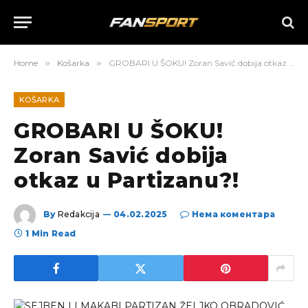
Home
»
Košarka
»
GROBARI U ŠOKU! Zoran Savić dobija otkaz u Partizanu?!
KOŠARKA
GROBARI U ŠOKU!
Zoran Savić dobija
otkaz u Partizanu?!
By
Redakcija
04.02.2025
Нема коментара
1 Min Read