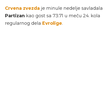
Crvena zvezda
je minule nedelje savladala
Partizan
kao gost sa 73:71 u meču 24. kola
regularnog dela
Evrolige
.