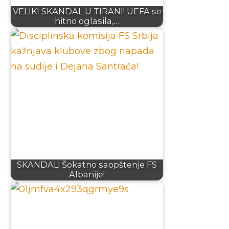
VELIKI SKANDAL U TIRANI! UEFA se
hitno oglasila,…
SKANDAL! Šokatno saopštenje FS
Albanije!