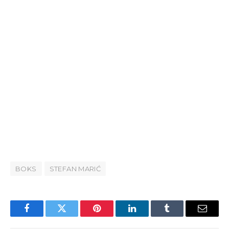
BOKS
STEFAN MARIĆ
Facebook
Twitter
Pinterest
LinkedIn
Tumblr
Email