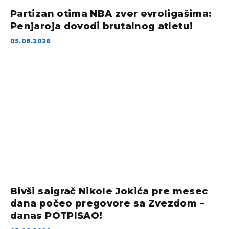
Partizan otima NBA zver evroligašima:
Penjaroja dovodi brutalnog atletu!
05.08.2026
Bivši saigrač Nikole Jokića pre mesec
dana počeo pregovore sa Zvezdom –
danas POTPISAO!