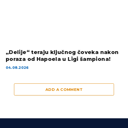
„Delije“ teraju ključnog čoveka nakon
poraza od Hapoela u Ligi šampiona!
04.08.2026
ADD A COMMENT