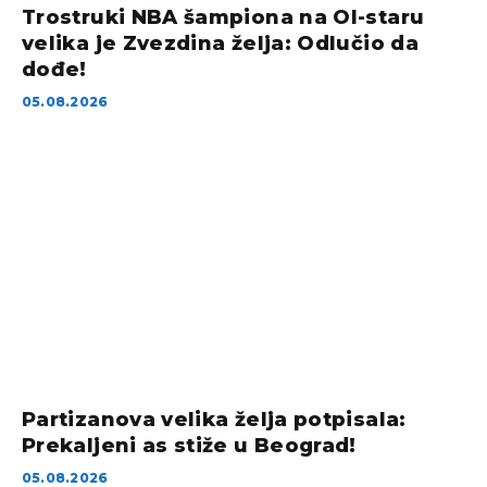
Trostruki NBA šampiona na Ol-staru
velika je Zvezdina želja: Odlučio da
dođe!
05.08.2026
Partizanova velika želja potpisala:
Prekaljeni as stiže u Beograd!
05.08.2026