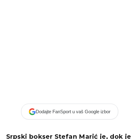
Dodajte FanSport u vaš Google izbor
Srpski bokser Stefan Marić je, dok je