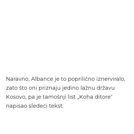
Naravno, Albance je to poprilično iznerviralo,
zato što oni priznaju jedino lažnu državu
Kosovo, pa je tamošnji list „Koha ditore“
napisao sledeći tekst: