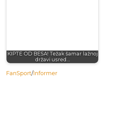
KIPTE OD BESA! Težak šamar lažnoj
državi usred…
FanSport
/
Informer