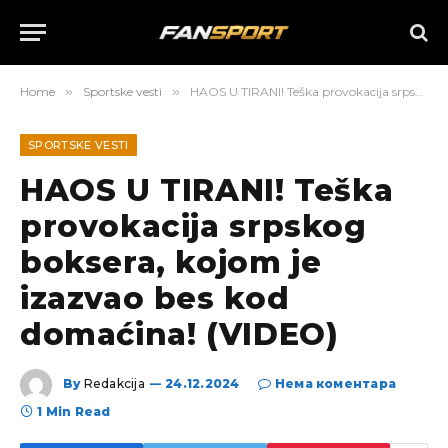
Home
»
Sportske vesti
»
HAOS U TIRANI! Teška provokacija srpskog boksera, kojom je izazvao bes kod domaćina! (VIDEO)
SPORTSKE VESTI
HAOS U TIRANI! Teška
provokacija srpskog
boksera, kojom je
izazvao bes kod
domaćina! (VIDEO)
By
Redakcija
24.12.2024
Нема коментара
1 Min Read