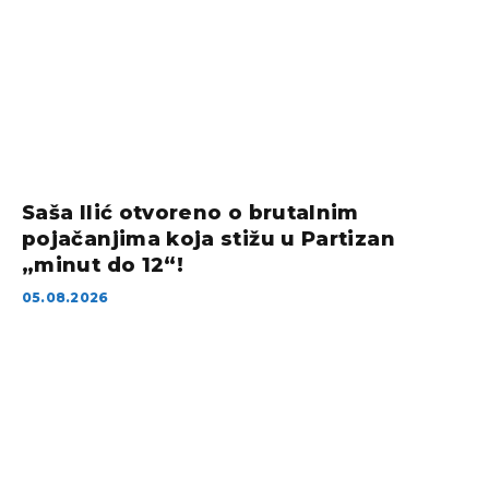
Saša Ilić otvoreno o brutalnim
pojačanjima koja stižu u Partizan
„minut do 12“!
05.08.2026