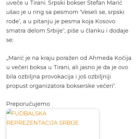
uveče u Tirani. Srpski bokser Stefan Marić
ušao je u ring sa pesmom ‘Veseli se, srpski
rode’, a u pitanju je pesma koja Kosovo
smatra delom Srbije“, piše u članku i dodaje
se:
„Marić je na kraju poražen od Ahmeda Kočija
u večeri boksa u Tirani, ali jasno je da je ovo
bila ozbiljna provokacija i još ozbiljniji
propust organizatora bokserske večeri“.
Preporučujemo