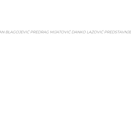
ĐAN BLAGOJEVIĆ PREDRAG MIJATOVIĆ DANKO LAZOVIĆ PREDSTAVNJ