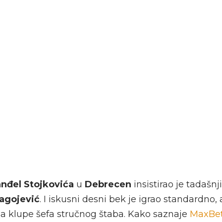
nđel Stojkovića
u
Debrecen
insistirao je tadašnj
agojević
. I iskusni desni bek je igrao standardno, a
sa klupe šefa stručnog štaba. Kako saznaje
MaxBet