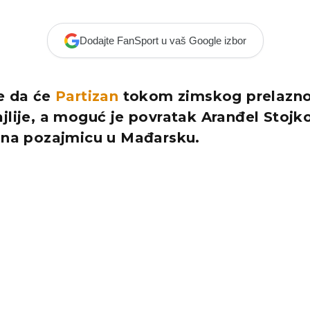
Dodajte FanSport u vaš Google izbor
je da će
Partizan
tokom zimskog prelazno
jlije, a moguć je povratak Aranđel Stojko
o na pozajmicu u Mađarsku.