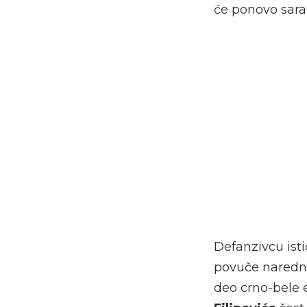
će ponovo sara
Defanzivcu ist
povuče naredni 
deo crno-bele