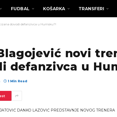
FUDBAL
KOŠARKA
TRANSFERI
tizana dovodi defanzivca u Humsku?!
lagojević novi tre
di defanzivca u Hu
а
1 Min Read
est