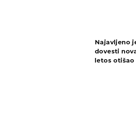
Najavljeno 
dovesti nova
letos otiša