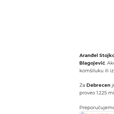
Aranđel Stojk
Blagojević
. A
komšiluku ili i
Za
Debrecen
proveo 1.225 m
Preporučujem