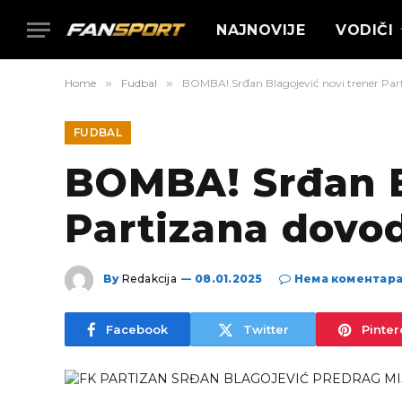
NAJNOVIJE
VODIČI
Home
»
Fudbal
»
BOMBA! Srđan Blagojević novi trener Par
FUDBAL
BOMBA! Srđan B
Partizana dovo
By
Redakcija
08.01.2025
Нема коментар
Facebook
Twitter
Pinter