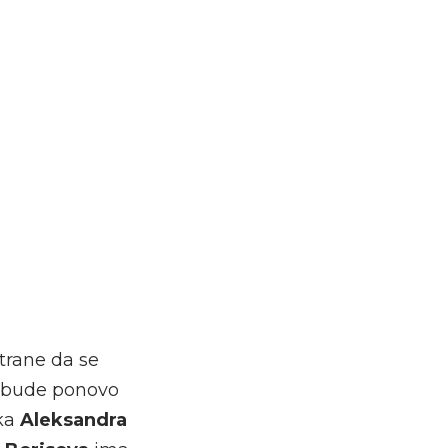
trane da se
bude ponovo
ska
Aleksandra