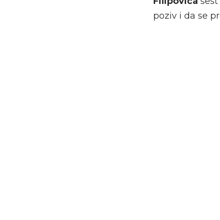
Filipovića
šest
poziv i da se p