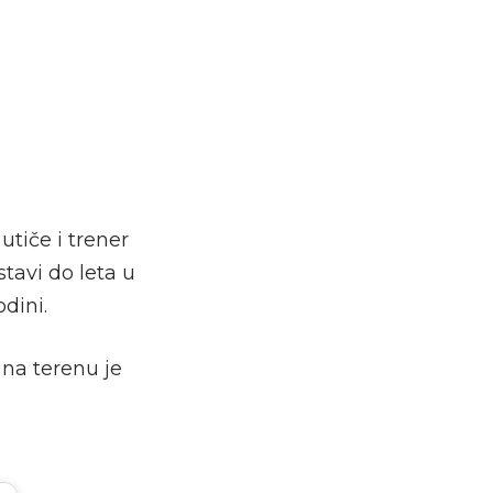
tiče i trener
tavi do leta u
dini.
 na terenu je