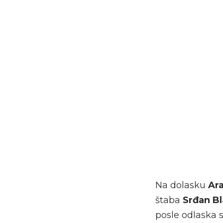
Na dolasku
Ara
štaba
Srđan Bl
posle odlaska 