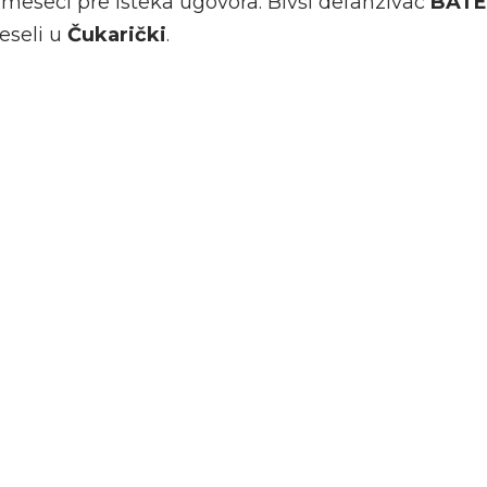
 meseci pre isteka ugovora. Bivši defanzivac
BATE
reseli u
Čukarički
.