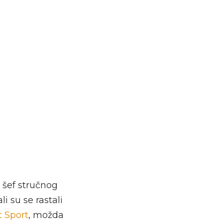
i šef stručnog
li su se rastali
 Sport
, možda