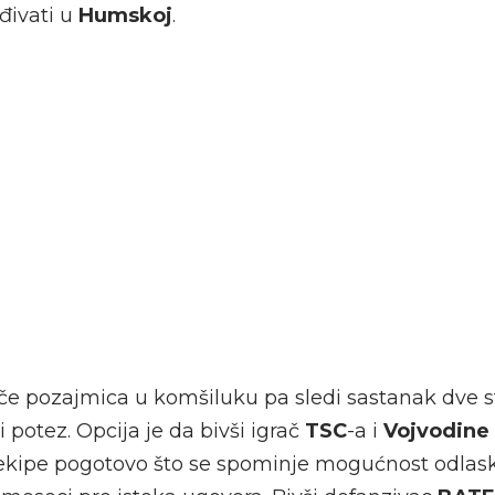
đivati u
Humskoj
.
iče pozajmica u komšiluku pa sledi sastanak dve s
potez. Opcija je da bivši igrač
TSC
-a i
Vojvodine
 ekipe pogotovo što se spominje mogućnost odla