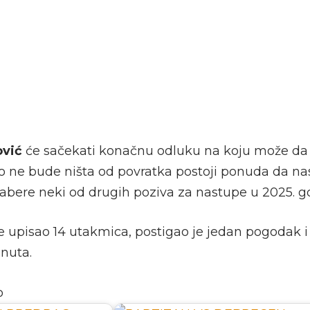
ović
će sačekati konačnu odluku na koju može da u
ko ne bude ništa od povratka postoji ponuda da nas
zabere neki od drugih poziva za nastupe u 2025. go
je upisao 14 utakmica, postigao je jedan pogodak i
inuta.
o