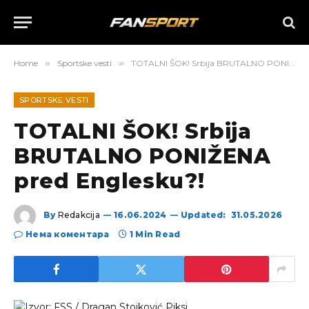
Home
»
Sportske vesti
»
TOTALNI ŠOK! Srbija BRUTALNO PONIŽENA pred Englesku?!
SPORTSKE VESTI
TOTALNI ŠOK! Srbija
BRUTALNO PONIŽENA
pred Englesku?!
By
Redakcija
16.06.2024
Updated:
31.05.2026
Нема коментара
1 Min Read