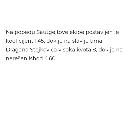
Na pobedu Sautgejtove ekipe postavljen je
koeficijent 1.45, dok je na slavlje tima
Dragana Stojkovića visoka kvota 8, dok je na
nerešen ishod 4.60.