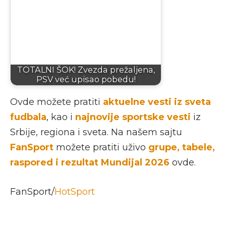
TOTALNI ŠOK! Zvezda prežaljena,
PSV već upisao pobedu!
Ovde možete pratiti
aktuelne vesti iz sveta
fudbala
, kao i
najnovije sportske vesti
iz
Srbije, regiona i sveta. Na našem sajtu
FanSport
možete pratiti uživo
grupe, tabele,
raspored i rezultat Mundijal 2026
ovde.
FanSport/
HotSport