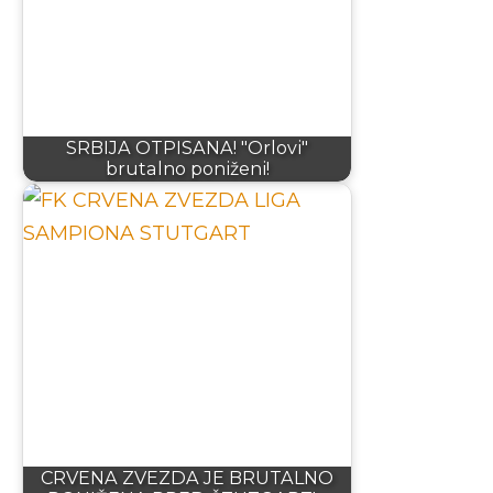
SRBIJA OTPISANA! "Orlovi"
brutalno poniženi!
CRVENA ZVEZDA JE BRUTALNO