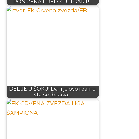
PONIŽENA PRED ŠTUTGART!…
DELIJE U ŠOKU! Da li je ovo realno,
šta se dešava…