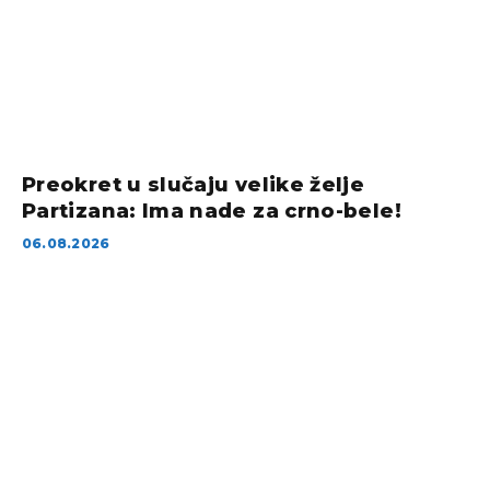
Preokret u slučaju velike želje
Partizana: Ima nade za crno-bele!
06.08.2026