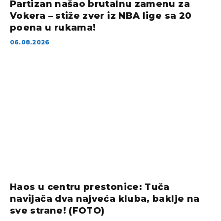
Partizan našao brutalnu zamenu za
Vokera – stiže zver iz NBA lige sa 20
poena u rukama!
06.08.2026
Haos u centru prestonice: Tuča
navijača dva najveća kluba, baklje na
sve strane! (FOTO)