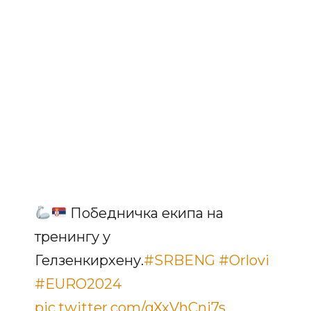
Победничка екипа на
тренингу у
Гелзенкирхену.
#SRBENG
#Orlovi
#EURO2024
pic.twitter.com/gXxVhCnj7s