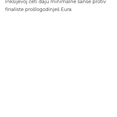
Piksijevoj četi daju minimalne šanse protiv
finaliste prošlogodinješ Eura.