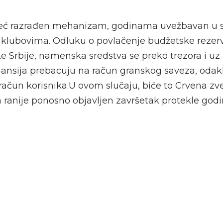
već razrađen mehanizam, godinama uvežbavan u 
klubovima. Odluku o povlačenje budžetske rezer
e Srbije, namenska sredstva se preko trezora i uz 
inansija prebacuju na račun granskog saveza, odak
 račun korisnika.U ovom slučaju, biće to Crvena zv
ranije ponosno objavljen završetak protekle godin