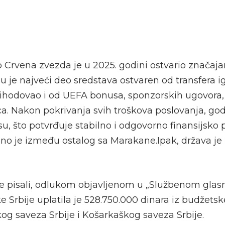
b Crvena zvezda je u 2025. godini ostvario znača
u je najveći deo sredstava ostvaren od transfera i
prihodovao i od UEFA bonusa, sponzorskih ugovora,
ca. Nakon pokrivanja svih troškova poslovanja, god
u, što potvrđuje stabilno i odgovorno finansijsko 
eno je između ostalog sa Marakane.Ipak, država j
e pisali, odlukom objavljenom u „Službenom glasn
 Srbije uplatila je 528.750.000 dinara iz budžets
og saveza Srbije i Košarkaškog saveza Srbije.