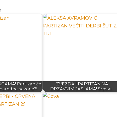
o
AMA! Partizan će
ZVEZDA I PARTIZAN NA
 naredne sezone?!
DRŽAVNIM JASLAMA! Srpski…