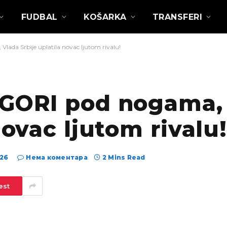
FUDBAL
KOŠARKA
TRANSFERI
ada Srbije uplatila novac ljutom rivalu!
 GORI pod nogama,
novac ljutom rivalu!
026
Нема коментара
2 Mins Read
est