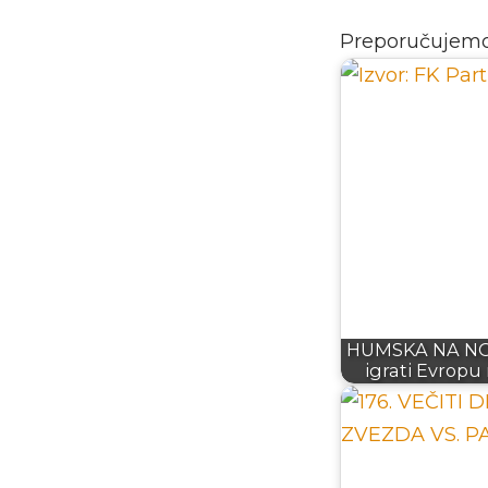
Preporučujem
HUMSKA NA NOG
igrati Evropu