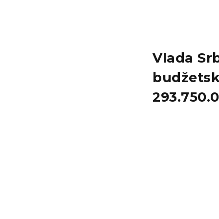
Vlada Srb
budžetsk
293.750.0