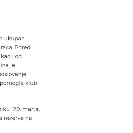
jan ukupan
grača. Pored
 kao i od
ina je
poslovanje
e pomogla klub
iku“ 20. marta,
ke rezerve na