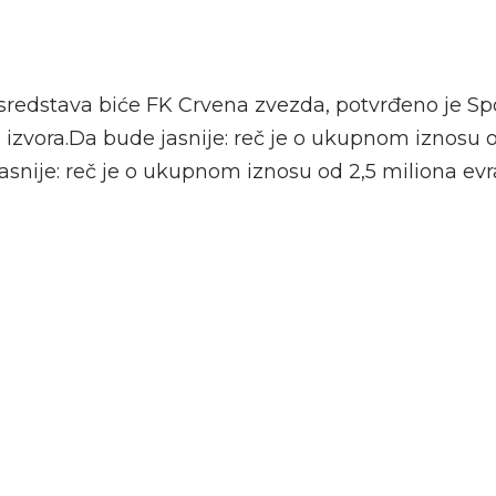
 sredstava biće FK Crvena zvezda, potvrđeno je Sp
 izvora.Da bude jasnije: reč je o ukupnom iznosu 
asnije: reč je o ukupnom iznosu od 2,5 miliona evr