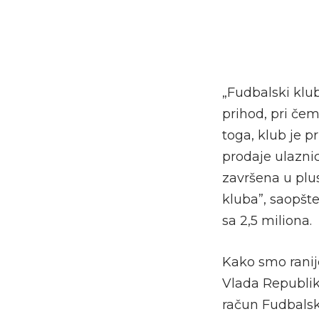
„Fudbalski klu
prihod, pri čem
toga, klub je 
prodaje ulazni
završena u plus
kluba”, saopšt
sa 2,5 miliona.
Kako smo ranij
Vlada Republike
račun Fudbalsk