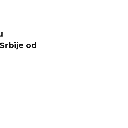
u
Srbije od