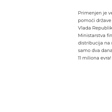
Primenjen je 
pomoći države 
Vlada Republik
Ministarstva f
distribucija na
samo dva dana 
11 miliona evra!