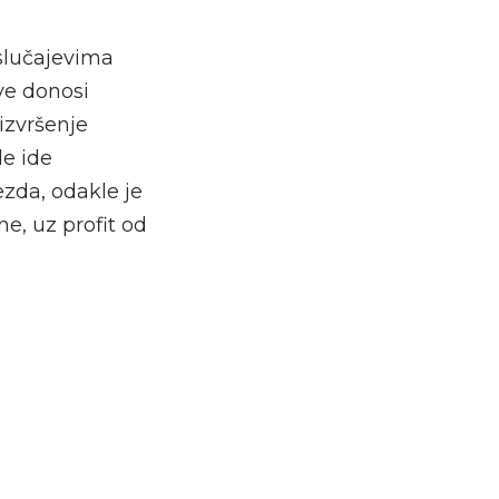
slučajevima
ve donosi
izvršenje
le ide
ezda, odakle je
e, uz profit od