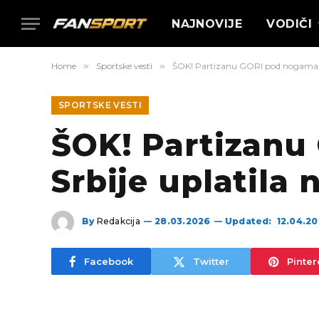
NAJNOVIJE
VODIČI
Home
»
Sportske vesti
»
ŠOK! Partizanu GORI pod nogama, Vl
SPORTSKE VESTI
ŠOK! Partizanu
Srbije uplatila 
By
Redakcija
28.03.2026
Updated:
12.04.2
Facebook
Twitter
Pinter