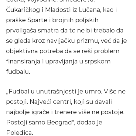
Čukaričkog i Mladosti iz Lučana, kao i
praške Sparte i brojnih poljskih
prvoligaša smatra da to ne bi trebalo da
se gleda kroz navijačku prizmu, već da je
objektivna potreba da se reši problem
finansiranja i upravljanja u srpskom
fudbalu.
„Fudbal u unutrašnjosti je umro. Više ne
postoji. Najveći centri, koji su davali
najbolje igrače i trenere više ne postoje.
Postoji samo Beograd“, dodao je
Poledica.