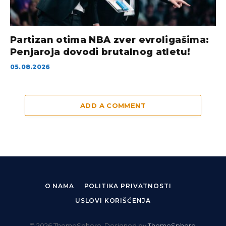
Partizan otima NBA zver evroligašima:
Penjaroja dovodi brutalnog atletu!
05.08.2026
ADD A COMMENT
O NAMA
POLITIKA PRIVATNOSTI
USLOVI KORIŠĆENJA
© 2026 ThemeSphere. Designed by
ThemeSphere
.