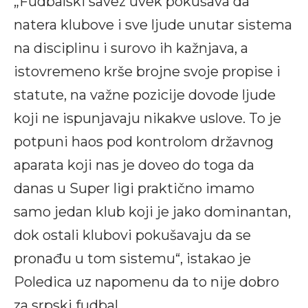
„Fudbalski savez uvek pokušava da
natera klubove i sve ljude unutar sistema
na disciplinu i surovo ih kažnjava, a
istovremeno krše brojne svoje propise i
statute, na važne pozicije dovode ljude
koji ne ispunjavaju nikakve uslove. To je
potpuni haos pod kontrolom državnog
aparata koji nas je doveo do toga da
danas u Super ligi praktično imamo
samo jedan klub koji je jako dominantan,
dok ostali klubovi pokušavaju da se
pronađu u tom sistemu“, istakao je
Poledica uz napomenu da to nije dobro
za srpski fudbal.