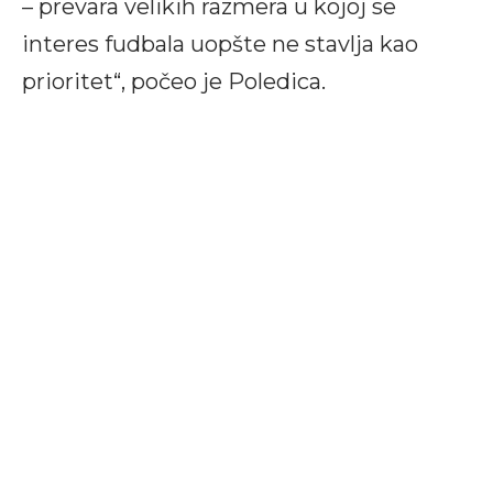
– prevara velikih razmera u kojoj se
interes fudbala uopšte ne stavlja kao
prioritet“, počeo je Poledica.