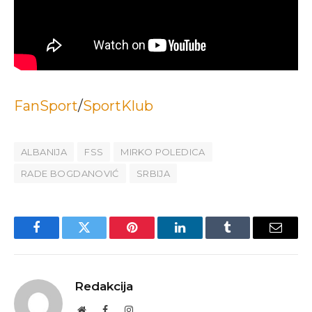
FanSport
/
SportKlub
ALBANIJA
FSS
MIRKO POLEDICA
RADE BOGDANOVIĆ
SRBIJA
Facebook
Twitter
Pinterest
LinkedIn
Tumblr
Email
Redakcija
Website
Facebook
Instagram