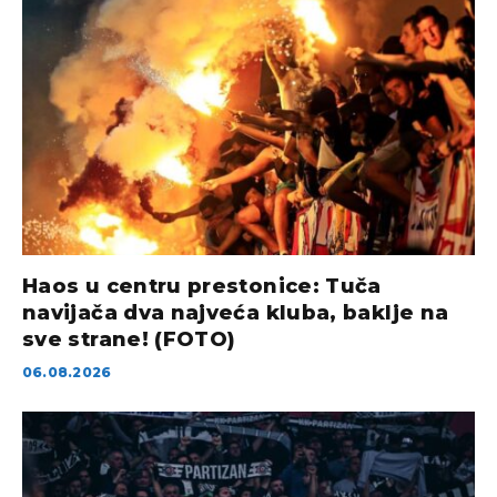
Haos u centru prestonice: Tuča
navijača dva najveća kluba, baklje na
sve strane! (FOTO)
06.08.2026