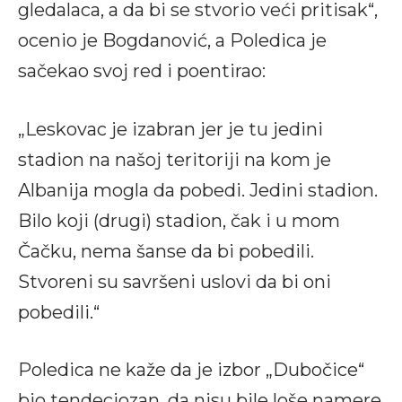
gledalaca, a da bi se stvorio veći pritisak“,
ocenio je Bogdanović, a Poledica je
sačekao svoj red i poentirao:
„Leskovac je izabran jer je tu jedini
stadion na našoj teritoriji na kom je
Albanija mogla da pobedi. Jedini stadion.
Bilo koji (drugi) stadion, čak i u mom
Čačku, nema šanse da bi pobedili.
Stvoreni su savršeni uslovi da bi oni
pobedili.“
Poledica ne kaže da je izbor „Dubočice“
bio tendeciozan, da nisu bile loše namere