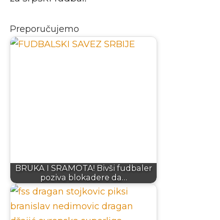
Preporučujemo
BRUKA I SRAMOTA! Bivši fudbaler
poziva blokadere da…