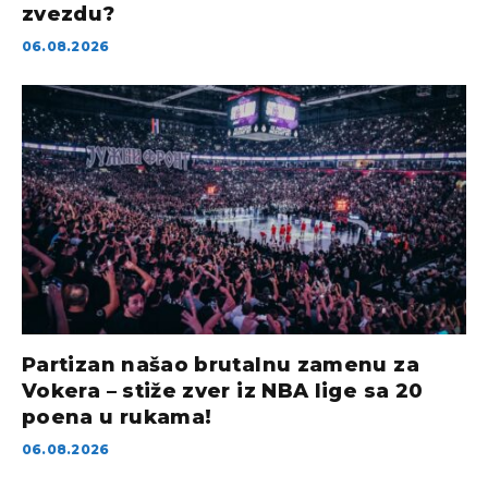
zvezdu?
06.08.2026
Partizan našao brutalnu zamenu za
Vokera – stiže zver iz NBA lige sa 20
poena u rukama!
06.08.2026