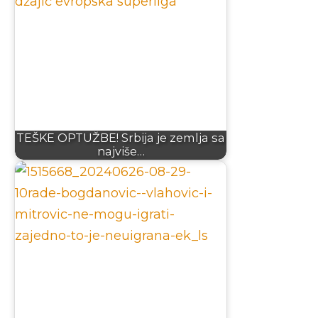
TEŠKE OPTUŽBE! Srbija je zemlja sa
najviše…