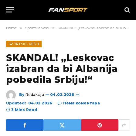
Home
»
Sportske vesti
»
SKANDAL! „Leskovac izabran da bi Albanija pobedila Srbiju!“
SPORTSKE VESTI
SKANDAL! „Leskovac
izabran da bi Albanija
pobedila Srbiju!“
By
Redakcija
04.02.2026
Updated:
04.02.2026
Нема коментара
3 Mins Read