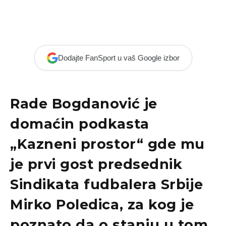
Dodajte FanSport u vaš Google izbor
Rade Bogdanović je
domaćin podkasta
„Kazneni prostor“ gde mu
je prvi gost predsednik
Sindikata fudbalera Srbije
Mirko Poledica, za kog je
poznato da o stanju u tom