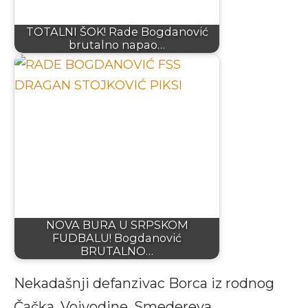
TOTALNI ŠOK! Rade Bogdanović
brutalno napao…
NOVA BURA U SRPSKOM
FUDBALU! Bogdanović
BRUTALNO…
Nekadašnji defanzivac Borca iz rodnog
Čačka, Vojvodine, Smedereva,