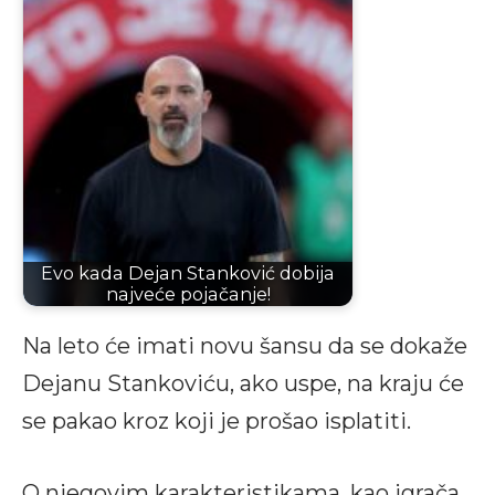
Evo kada Dejan Stanković dobija
najveće pojačanje!
Na leto će imati novu šansu da se dokaže
Dejanu Stankoviću, ako uspe, na kraju će
se pakao kroz koji je prošao isplatiti.
O njegovim karakteristikama, kao igrača