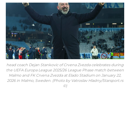
head coach Dejan Stankovic of Crvena Zvezda celebrates during
the UEFA Europa League 2025/26 League Phase match between
Malmo and FK Crvena Zvezda at Elado Stadium on January 22,
2026 in Malmo, Sweden. (Photo by Vatroslav Hladny/Starsport.rs
©)