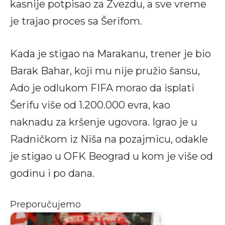
kasnije potpisao za Zvezdu, a sve vreme
je trajao proces sa Šerifom.
Kada je stigao na Marakanu, trener je bio
Barak Bahar, koji mu nije pružio šansu,
Ado je odlukom FIFA morao da isplati
Šerifu više od 1.200.000 evra, kao
naknadu za kršenje ugovora. Igrao je u
Radničkom iz Niša na pozajmicu, odakle
je stigao u OFK Beograd u kom je više od
godinu i po dana.
Preporučujemo