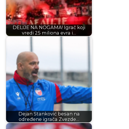
DELIJE NA NOGAMA! Igrač koji
vredi 25 miliona evra i…
Dejan Stanković besan na
određene igrača Zvezde…