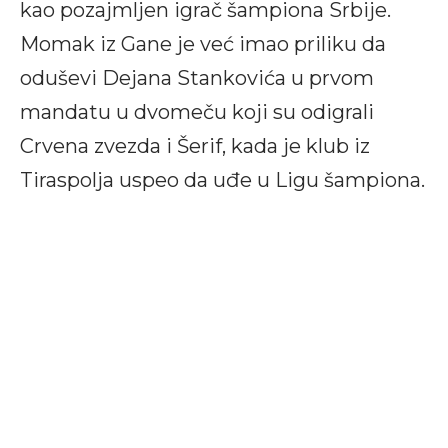
kao pozajmljen igrač šampiona Srbije.
Momak iz Gane je već imao priliku da
oduševi Dejana Stankovića u prvom
mandatu u dvomeču koji su odigrali
Crvena zvezda i Šerif, kada je klub iz
Tiraspolja uspeo da uđe u Ligu šampiona.