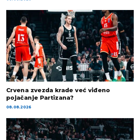
Crvena zvezda krade već viđeno
pojačanje Partizana?
08.08.2026