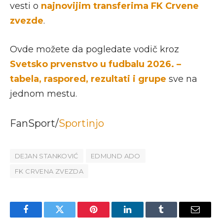
vesti o
najnovijim transferima FK Crvene
zvezde
.
Ovde možete da pogledate vodič kroz
Svetsko prvenstvo u fudbalu 2026. –
tabela, raspored, rezultati i grupe
sve na
jednom mestu.
FanSport/
Sportinjo
DEJAN STANKOVIĆ
EDMUND ADO
FK CRVENA ZVEZDA
Facebook
Twitter
Pinterest
LinkedIn
Tumblr
Email