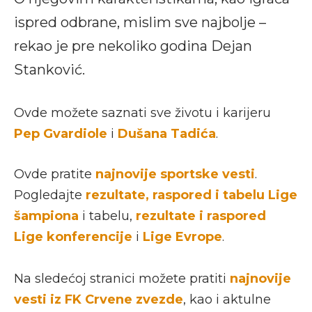
ispred odbrane, mislim sve najbolje –
rekao je pre nekoliko godina Dejan
Stanković.
Ovde možete saznati sve životu i karijeru
Pep Gvardiole
i
Dušana Tadića
.
Ovde pratite
najnovije sportske vesti
.
Pogledajte
rezultate, raspored i tabelu Lige
šampiona
i tabelu,
rezultate i raspored
Lige konferencije
i
Lige Evrope
.
Na sledećoj stranici možete pratiti
najnovije
vesti iz FK Crvene zvezde
, kao i aktulne