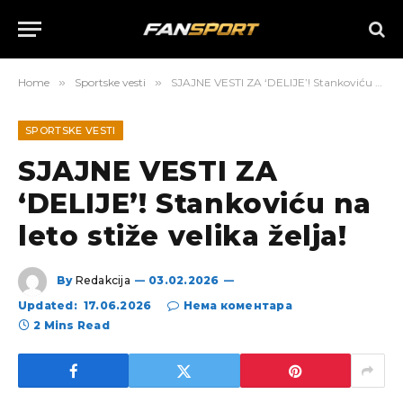
Home
»
Sportske vesti
»
SJAJNE VESTI ZA ‘DELIJE’! Stankoviću na leto stiže velika želja!
SPORTSKE VESTI
SJAJNE VESTI ZA
‘DELIJE’! Stankoviću na
leto stiže velika želja!
By
Redakcija
03.02.2026
Updated:
17.06.2026
Нема коментара
2 Mins Read