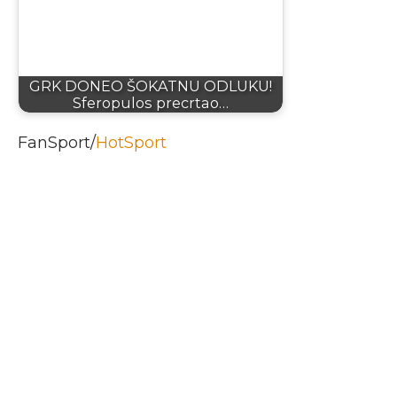
GRK DONEO ŠOKATNU ODLUKU!
Sferopulos precrtao…
FanSport/
HotSport