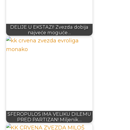
DELIJE U EKSTAZI! Zvezda dobija
najveće moguće…
SFEROPULOS IMA VELIKU DILEMU
PRED PARTIZAN! Miljenik…