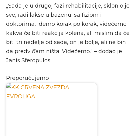
„Sada je u drugoj fazi rehabilitacije, sklonio je
sve, radi lakše u bazenu, sa fiziom i
doktorima, idemo korak po korak, videćemo
kakva će biti reakcija kolena, ali mislim da će
biti tri nedelje od sada, on je bolje, ali ne bih
da predviđam ništa. Videćemo.“ – dodao je
Janis Sferopulos.
Preporučujemo