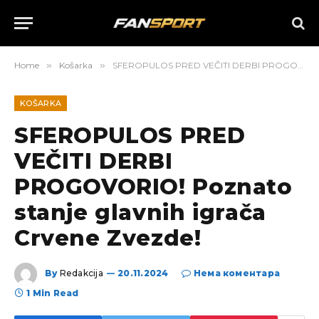
Home
»
Košarka
»
SFEROPULOS PRED VEČITI DERBI PROGOVORIO! Poznato stanje glavnih igrača Crvene Zvezde!
KOŠARKA
SFEROPULOS PRED
VEČITI DERBI
PROGOVORIO! Poznato
stanje glavnih igrača
Crvene Zvezde!
By
Redakcija
20.11.2024
Нема коментара
1 Min Read