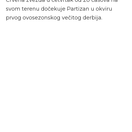
Crvena zvezda u četvrtak od 20 časova na
svom terenu dočekuje Partizan u okviru
prvog ovosezonskog večitog derbija.