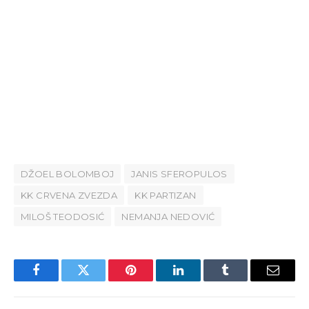
DŽOEL BOLOMBOJ
JANIS SFEROPULOS
KK CRVENA ZVEZDA
KK PARTIZAN
MILOŠ TEODOSIĆ
NEMANJA NEDOVIĆ
Facebook
Twitter
Pinterest
LinkedIn
Tumblr
Email