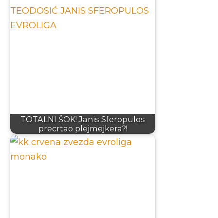
TOTALNI ŠOK! Janis Sferopulos
precrtao plejmejkera?!