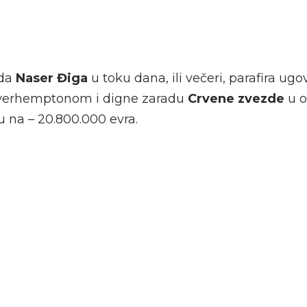
 da
Naser Điga
u toku dana, ili večeri, parafira ugo
verhemptonom i digne zaradu
Crvene zvezde
u 
 na – 20.800.000 evra.