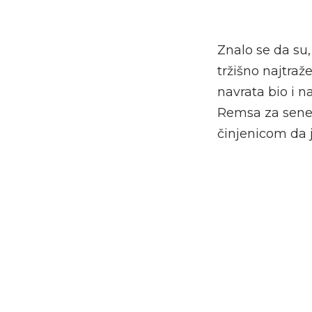
Znalo se da su
tržišno najtraž
navrata bio i 
Remsa za senega
činjenicom da j