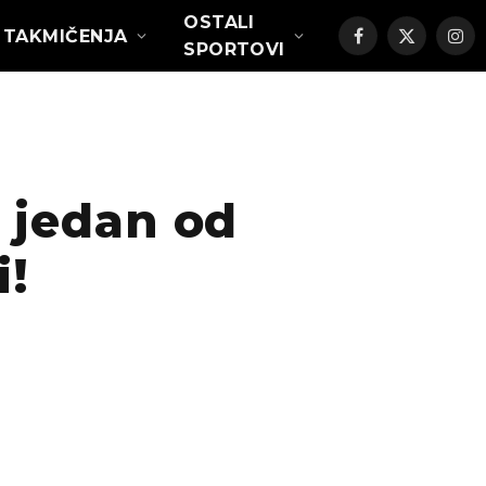
OSTALI
TAKMIČENJA
Facebook
X
Ins
SPORTOVI
(Twitter)
 jedan od
i!