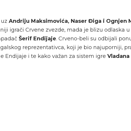
, uz
Andriju Maksimovića, Naser Điga i Ognjen
eniji igrači Crvene zvezde, mada je blizu odlaska u
napadač
Šerif Endijaje
. Crveno-beli su odbijali po
lskog reprezentativca, koji je bio najuporniji, pr
e Endijaje i te kako važan za sistem igre
Vladana 