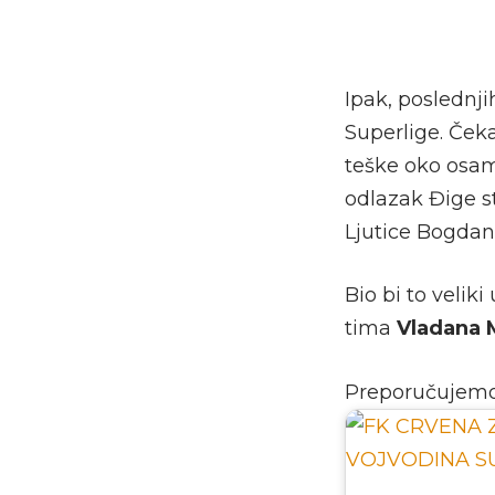
Ipak, poslednji
Superlige. Čeka
teške oko osam
odlazak Đige s
Ljutice Bogdan
Bio bi to velik
tima
Vladana M
Preporučujem