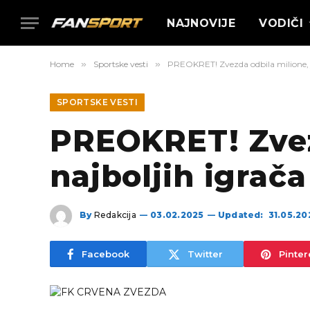
NAJNOVIJE
VODIČI
Home
»
Sportske vesti
»
PREOKRET! Zvezda odbila milione, j
SPORTSKE VESTI
PREOKRET! Zvez
najboljih igrač
By
Redakcija
03.02.2025
Updated:
31.05.20
Facebook
Twitter
Pinter