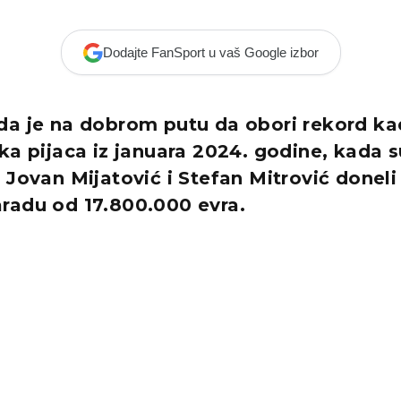
Dodajte FanSport u vaš Google izbor
da je na dobrom putu da obori rekord ka
ka pijaca iz januara 2024. godine, kada 
 Jovan Mijatović i Stefan Mitrović donel
radu od 17.800.000 evra.