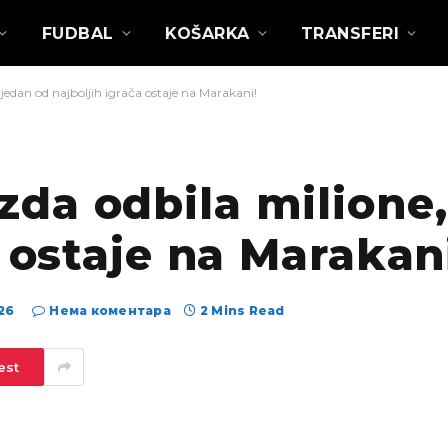
FUDBAL
KOŠARKA
TRANSFERI
edan od najboljih igrača ostaje na Marakani!
da odbila milione,
a ostaje na Marakan
26
Нема коментара
2 Mins Read
est