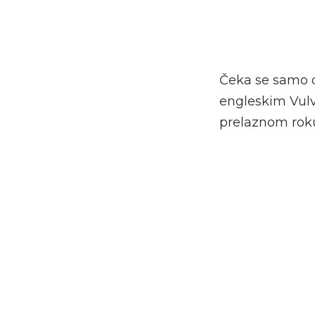
Čeka se samo
engleskim Vul
prelaznom roku