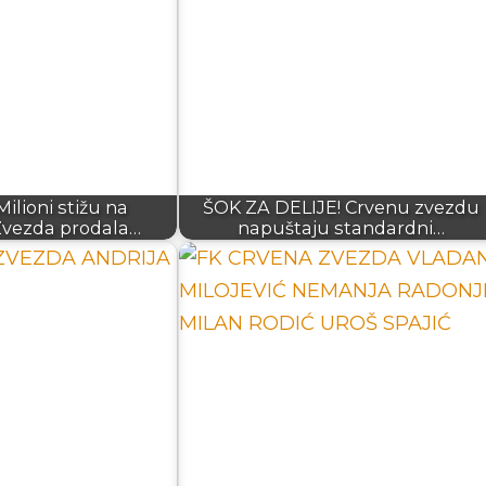
lioni stižu na
ŠOK ZA DELIJE! Crvenu zvezdu
Zvezda prodala…
napuštaju standardni…