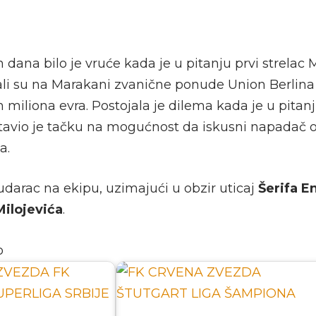
h dana bilo je vruće kada je u pitanju prvi strelac
li su na Marakani zvanične ponude Union Berlina i
 miliona evra. Postojala je dilema kada je u pitan
tavio je tačku na mogućnost da iskusni napadač 
a.
i udarac na ekipu, uzimajući u obzir uticaj
Šerifa E
ilojevića
.
o