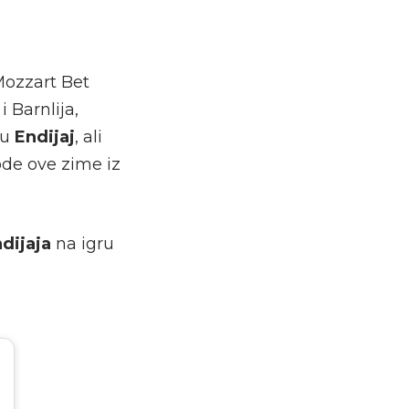
 Mozzart Bet
 Barnlija,
ju
Endijaj
, ali
ode ove zime iz
ndijaja
na igru