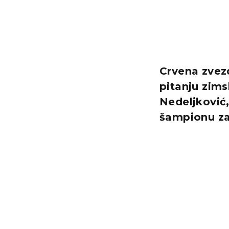
Crvena zvez
pitanju zims
Nedeljković,
šampionu za