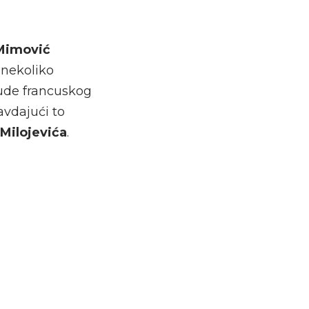
 Mimović
 nekoliko
nude francuskog
avdajući to
Milojevića
.