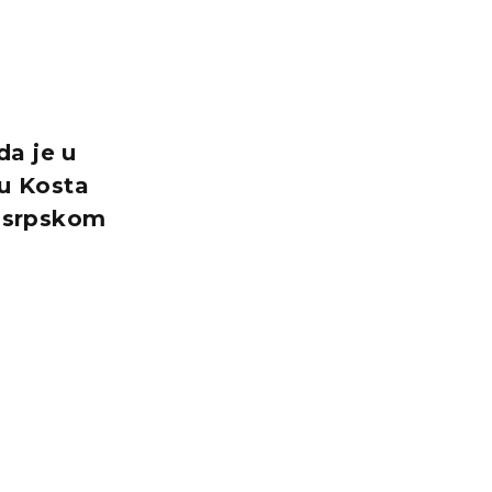
da je u
su Kosta
i srpskom