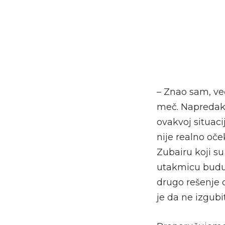
– Znao sam, ve
meč. Napredak j
ovakvoj situaci
nije realno oč
Zubairu koji s
utakmicu budu 
drugo rešenje 
je da ne izgubi