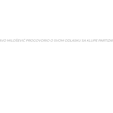
AVO MILOŠEVIĆ PROGOVORIO O SVOM ODLASKU SA KLUPE PARTIZA