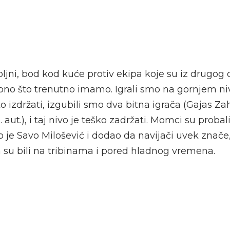
jni, bod kod kuće protiv ekipa koje su iz drugog d
i ono što trenutno imamo. Igrali smo na gornjem n
ko izdržati, izgubili smo dva bitna igrača (Gajas Za
aut.), i taj nivo je teško zadržati. Momci su probali,
o je Savo Milošević i dodao da navijači uvek znač
a su bili na tribinama i pored hladnog vremena.