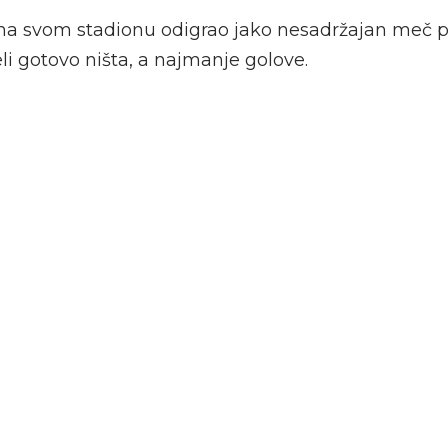
 na svom stadionu odigrao jako nesadržajan meč p
i gotovo ništa, a najmanje golove.