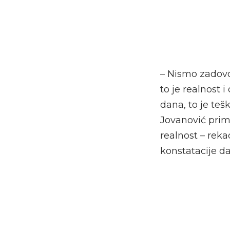
– Nismo zadovol
to je realnost 
dana, to je teš
Jovanović prim. 
realnost – reka
konstatacije d