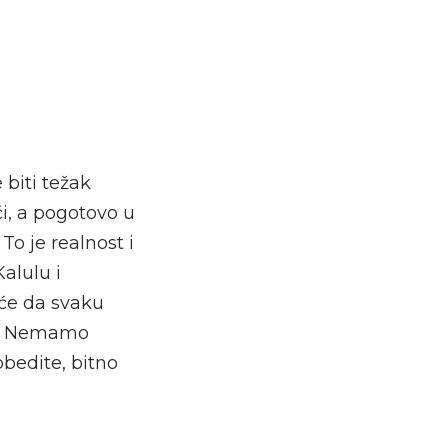
biti težak
či, a pogotovo u
To je realnost i
alulu i
uće da svaku
va. Nemamo
bedite, bitno