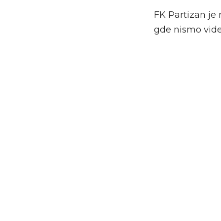
FK Partizan je
gde nismo videl