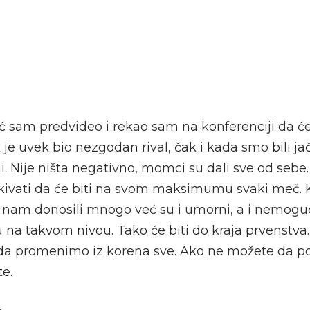
ć sam predvideo i rekao sam na konferenciji da će 
e uvek bio nezgodan rival, čak i kada smo bili ja
ji. Nije ništa negativno, momci su dali sve od sebe. 
ekivati da će biti na svom maksimumu svaki meč. K
u nam donosili mnogo već su i umorni, a i nemog
na takvom nivou. Tako će biti do kraja prvenst
da promenimo iz korena sve. Ako ne možete da po
te.