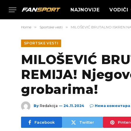
NAJNOVIJE
VODIČI
Home
»
Sportske vesti
»
MILOŠEVIĆ BRUTALNO ISKREN NAKON
SPORTSKE VESTI
MILOŠEVIĆ BR
REMIJA! Njegove
grobarima!
By
Redakcija
24.11.2024
Нема коментара
Facebook
Twitter
Pinter