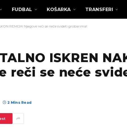
FUDBAL
KOŠARKA
TRANSFERI
 REMIJA! Njegove reči se neće svideti grobarima!
UTALNO ISKREN NA
 reči se neće svid
2 Mins Read
est