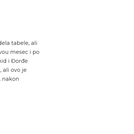
ela tabele, ali
ivou mesec i po
hid i Đorđe
 ali ovo je
e, nakon