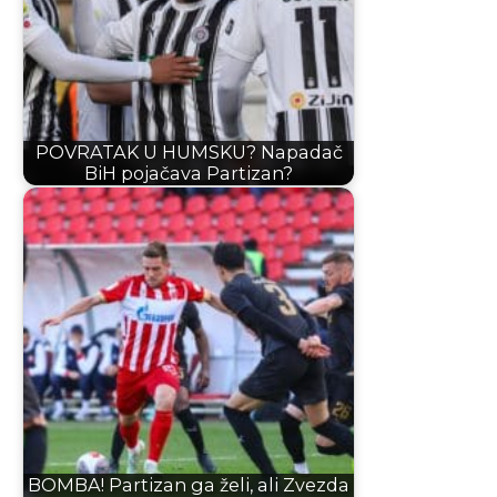
POVRATAK U HUMSKU? Napadač
BiH pojačava Partizan?
BOMBA! Partizan ga želi, ali Zvezda