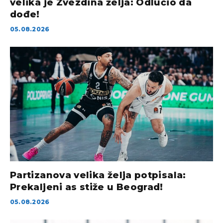
velika je Zvezdina želja: Odlučio da
dođe!
05.08.2026
Partizanova velika želja potpisala:
Prekaljeni as stiže u Beograd!
05.08.2026