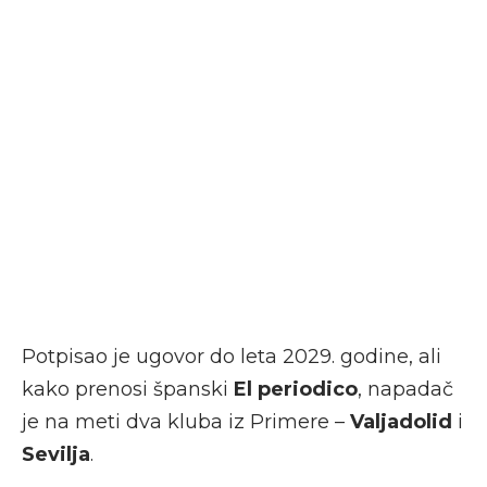
Potpisao je ugovor do leta 2029. godine, ali
kako prenosi španski
El periodico
, napadač
je na meti dva kluba iz Primere –
Valjadolid
i
Sevilja
.