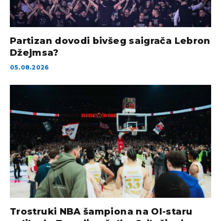
Partizan dovodi bivšeg saigrača Lebron
Džejmsa?
05.08.2026
Trostruki NBA šampiona na Ol-staru