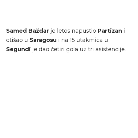
Samed Baždar
je letos napustio
Partizan
i
otišao u
Saragosu
i na 15 utakmica u
Segundi
je dao četiri gola uz tri asistencije.