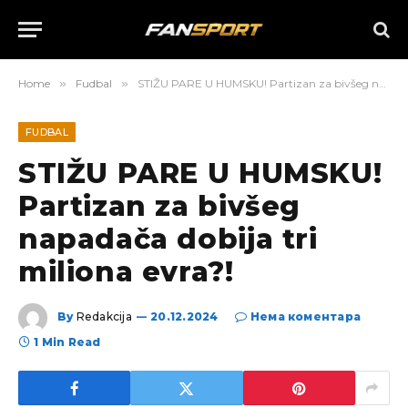
Home
»
Fudbal
»
STIŽU PARE U HUMSKU! Partizan za bivšeg napadača dobija tri miliona evra?!
FUDBAL
STIŽU PARE U HUMSKU!
Partizan za bivšeg
napadača dobija tri
miliona evra?!
By
Redakcija
20.12.2024
Нема коментара
1 Min Read