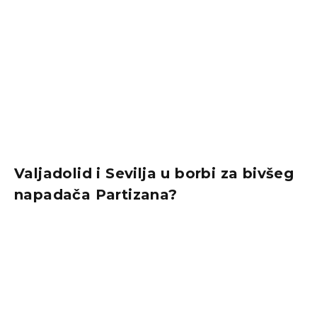
Valjadolid i Sevilja u borbi za bivšeg
napadača Partizana?