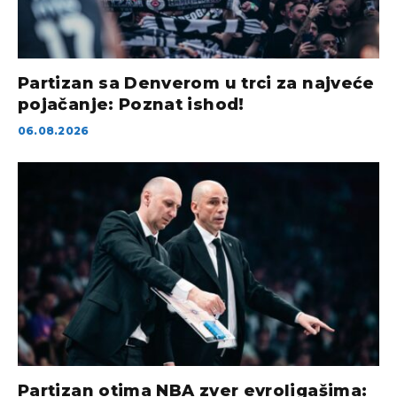
Partizan sa Denverom u trci za najveće
pojačanje: Poznat ishod!
06.08.2026
Partizan otima NBA zver evroligašima: