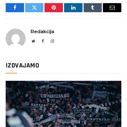
Facebook
Twitter
Pinterest
LinkedIn
Tumblr
Email
Redakcija
Website
Facebook
Instagram
IZDVAJAMO