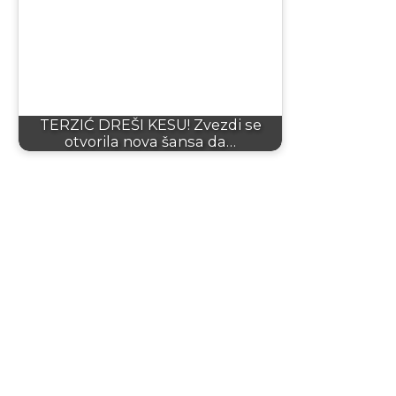
TERZIĆ DREŠI KESU! Zvezdi se
otvorila nova šansa da…