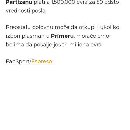
Partizanu
platila 1.500.000 evra za 50 odsto
vrednosti posla.
Preostalu polovnu može da otkupi i ukoliko
izbori plasman u
Primeru
, moraće crno-
belima da pošalje još tri miliona evra.
FanSport/
Espreso