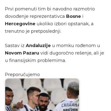
Prvi pomenuti tim bi navodno razmotrio
dovođenje reprezentativca
Bosne
i
Hercegovine
ukoliko izbori opstanak, a
trenutno je pretposlednji.
Sastav iz
Andaluzije
u momku rođenom u
Novom Pazaru
vidi dugoročno rešenje, ali je
u finansijskim problemima.
Preporučujemo