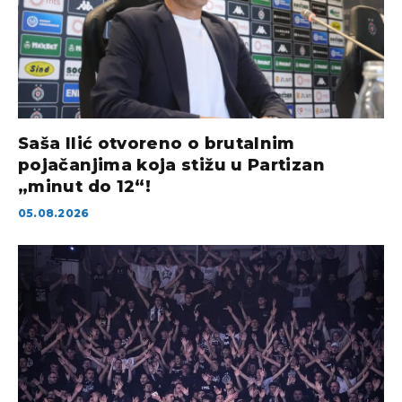
Saša Ilić otvoreno o brutalnim
pojačanjima koja stižu u Partizan
„minut do 12“!
05.08.2026