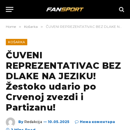
Home
»
Košarka
»
ČUVENI REPREZENTATIVAC BEZ DLAKE NA JEZIKU! Žestoko udario po Crvenoj zvezdi i Partizanu!
KOŠARKA
ČUVENI
REPREZENTATIVAC BEZ
DLAKE NA JEZIKU!
Žestoko udario po
Crvenoj zvezdi i
Partizanu!
By
Redakcija
10.05.2025
Нема коментара
2 Mins Read