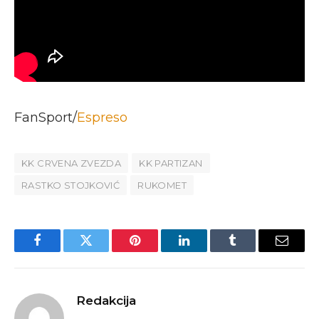
FanSport/
Espreso
KK CRVENA ZVEZDA
KK PARTIZAN
RASTKO STOJKOVIĆ
RUKOMET
Facebook
Twitter
Pinterest
LinkedIn
Tumblr
Email
Redakcija