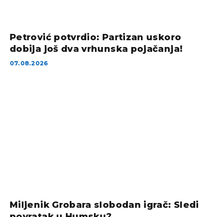
Petrović potvrdio: Partizan uskoro
dobija još dva vrhunska pojačanja!
07.08.2026
Miljenik Grobara slobodan igrač: Sledi
povratak u Humsku?