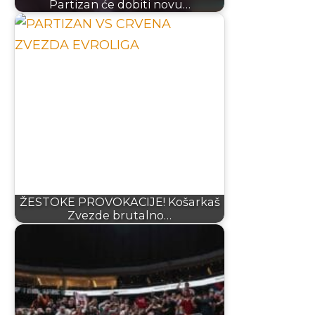
Partizan će dobiti novu…
ŽESTOKE PROVOKACIJE! Košarkaš
Zvezde brutalno…