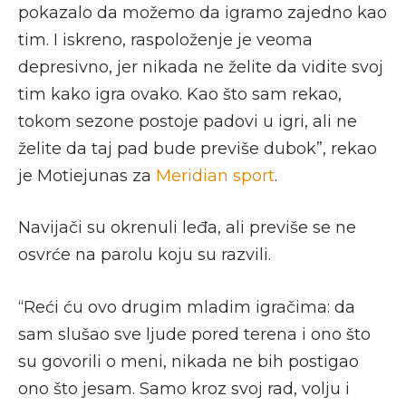
pokazalo da možemo da igramo zajedno kao
tim. I iskreno, raspoloženje je veoma
depresivno, jer nikada ne želite da vidite svoj
tim kako igra ovako. Kao što sam rekao,
tokom sezone postoje padovi u igri, ali ne
želite da taj pad bude previše dubok”, rekao
je Motiejunas za
Meridian sport
.
Navijači su okrenuli leđa, ali previše se ne
osvrće na parolu koju su razvili.
“Reći ću ovo drugim mladim igračima: da
sam slušao sve ljude pored terena i ono što
su govorili o meni, nikada ne bih postigao
ono što jesam. Samo kroz svoj rad, volju i