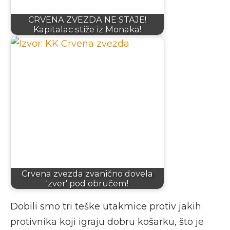
CRVENA ZVEZDA NE STAJE!
Kapitalac stiže iz Monaka!
Crvena zvezda zvanično dovela
'zver' pod obručem!
Dobili smo tri teške utakmice protiv jakih
protivnika koji igraju dobru košarku, što je