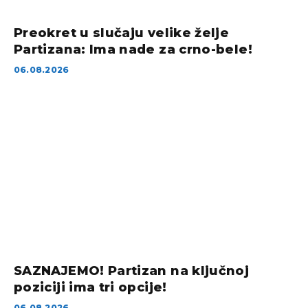
Preokret u slučaju velike želje
Partizana: Ima nade za crno-bele!
06.08.2026
SAZNAJEMO! Partizan na ključnoj
poziciji ima tri opcije!
06.08.2026