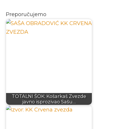
Preporučujemo
TOTALNI ŠOK: Košarkaš Zvezde
javno isprozivao Sašu…