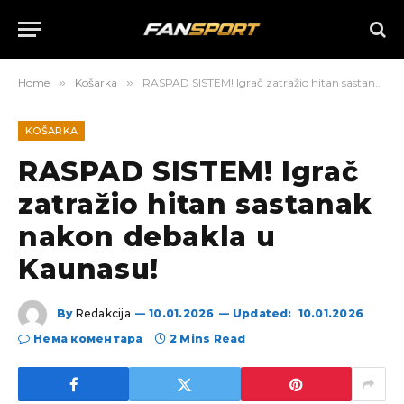
Home
»
Košarka
»
RASPAD SISTEM! Igrač zatražio hitan sastanak nakon debakla u Kaunasu!
KOŠARKA
RASPAD SISTEM! Igrač
zatražio hitan sastanak
nakon debakla u
Kaunasu!
By
Redakcija
10.01.2026
Updated:
10.01.2026
Нема коментара
2 Mins Read