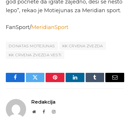
god počnete da igrate zajedno, desi se nešto
lepo”, rekao je Motiejunas za Meridian sport.
FanSport/
MeridianSport
DONATAS MOTEJUNAS
KK CRVENA ZVEZDA
KK CRVENA ZVEZDA VESTI
Facebook
Twitter
Pinterest
LinkedIn
Tumblr
Email
Redakcija
Website
Facebook
Instagram