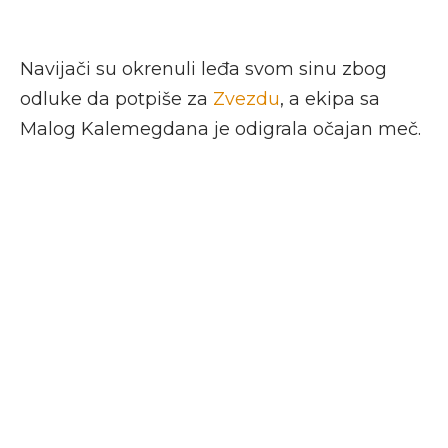
Navijači su okrenuli leđa svom sinu zbog
odluke da potpiše za
Zvezdu
, a ekipa sa
Malog Kalemegdana je odigrala očajan meč.