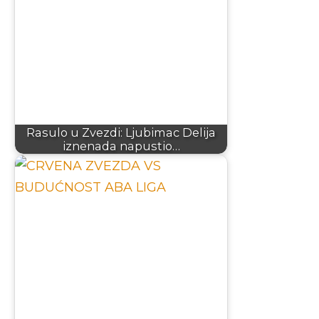
Rasulo u Zvezdi: Ljubimac Delija
iznenada napustio…