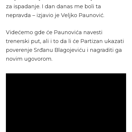
za ispadanje. I dan danas me boli ta
nepravda – izjavio je Veljko Paunović.
Videćemo gde će Paunovića navesti
trenerski put, ali i to da li će Partizan ukazati
poverenje Srđanu Blagojeviću i nagraditi ga
novim ugovorom.