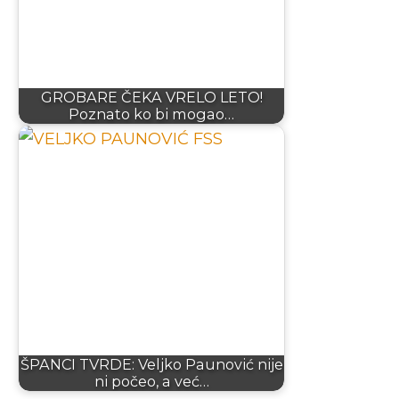
GROBARE ČEKA VRELO LETO!
Poznato ko bi mogao…
ŠPANCI TVRDE: Veljko Paunović nije
ni počeo, a već…