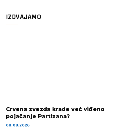
IZDVAJAMO
Crvena zvezda krade već viđeno
pojačanje Partizana?
08.08.2026