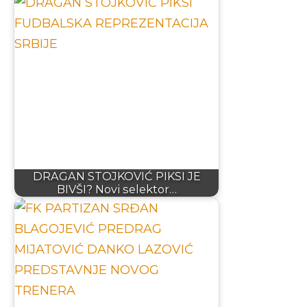
DRAGAN STOJKOVIĆ PIKSI JE
BIVŠI? Novi selektor…