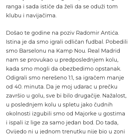
ranga i sada ističe da želi da se oduži tom
klubu i navijačima.
Došao te godine na poziv Radomir Antića.
Istina je da smo igrali odličan fudbal. Pobedili
smo Barselonu na Kamp Nou. Real Madrid
nam se provukao u predposlednjem kolu,
kada smo mogli da obezbedimo opstanak.
Odigrali smo nerešeno 1:1, sa igračem manje
od 40. minuta. Da je moj udarac u prečku
završio u golu, sve bi bilo drugačije. Nažalost,
u poslednjem kolu u spletu jako čudnih
okolnosti izgubili smo od Majorke u gostima
i ispali iz lige za samo jedan bod. Do tada,
Ovijedo ni u jednom trenutku nije bio u zoni