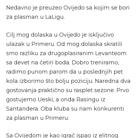
Nedavno je preuzeo Ovijedo sa kojim se bori
za plasman u LaLigu.
Cilj mog dolaska u Ovijedo je isključivo
ulazak u Primeru. Od mog dolaska skratili
smo razliku za drugoplasiranim Levanteom
sa devet na četiri boda. Dobro treniramo,
radimo punom parom da u poslednjih pet
kola izborimo što bolju poziciju. Naredna dva
gostovanja praktično su rasplet sezone. Prvo
gostujemo Ueski, a onda Rasingu iz
Santandera. Oba kluba su nam konkurenti
za plasman u Primeru.
Sa Ovijedom je kao igrač ispao iz elitnog