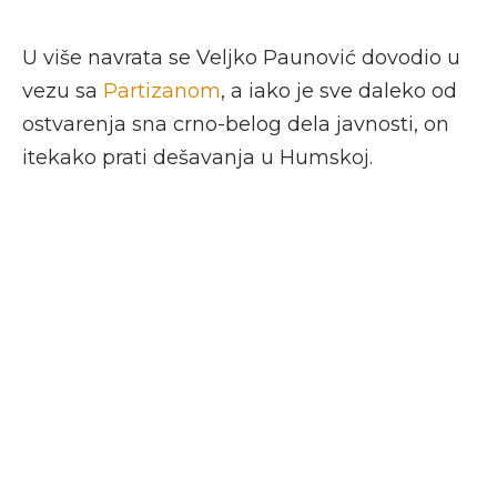
U više navrata se Veljko Paunović dovodio u
vezu sa
Partizanom
, a iako je sve daleko od
ostvarenja sna crno-belog dela javnosti, on
itekako prati dešavanja u Humskoj.