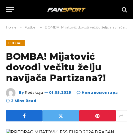
Home
»
Fudbal
»
BOMBA! Mijatović dovodi večitu želju navijača Partizana?!
FUDBAL
BOMBA! Mijatović
dovodi večitu želju
navijača Partizana?!
By
Redakcija
01.05.2025
Нема коментара
2 Mins Read