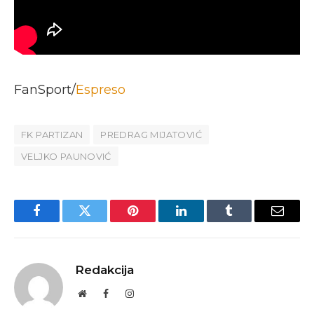
FanSport/
Espreso
FK PARTIZAN
PREDRAG MIJATOVIĆ
VELJKO PAUNOVIĆ
Facebook
Twitter
Pinterest
LinkedIn
Tumblr
Email
Redakcija
Website
Facebook
Instagram