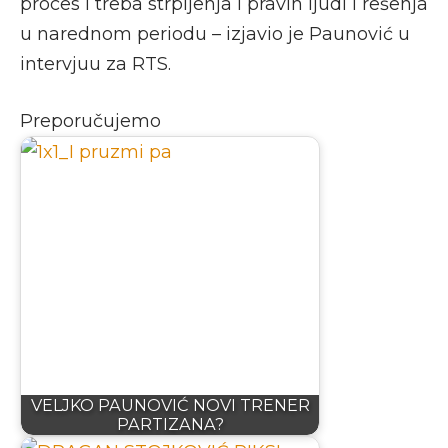
proces i treba strpljenja i pravih ljudi i rešenja
u narednom periodu – izjavio je Paunović u
intervjuu za RTS.
Preporučujemo
VELJKO PAUNOVIĆ NOVI TRENER
PARTIZANA?