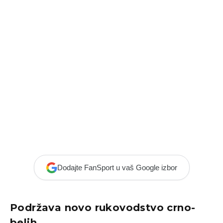
Dodajte FanSport u vaš Google izbor
Podržava novo rukovodstvo crno-
belih.