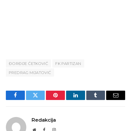
ĐORĐIJE ĆETKOVIĆ
FK PARTIZAN
PREDRAG MIJATOVIĆ
Facebook
Twitter
Pinterest
LinkedIn
Tumblr
Email
Redakcija
Website
Facebook
Instagram