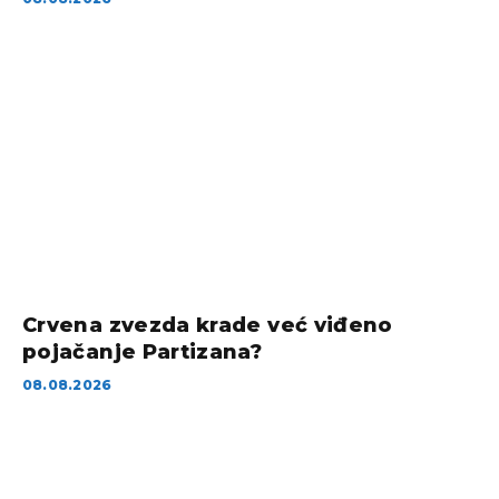
Crvena zvezda krade već viđeno
pojačanje Partizana?
08.08.2026