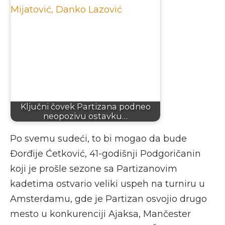
Ključni čovek Partizana podneo
neopozivu ostavku…
Po svemu sudeći, to bi mogao da bude
Đorđije Ćetković, 41-godišnji Podgoričanin
koji je prošle sezone sa Partizanovim
kadetima ostvario veliki uspeh na turniru u
Amsterdamu, gde je Partizan osvojio drugo
mesto u konkurenciji Ajaksa, Mančester