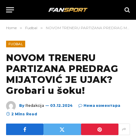
Home
»
Fudbal
»
NOVOM TRENERU PARTIZANA PREDRAG MIJATOVIĆ JE UJAK? Grobari u šoku!
FUDBAL
NOVOM TRENERU
PARTIZANA PREDRAG
MIJATOVIĆ JE UJAK?
Grobari u šoku!
By
Redakcija
03.12.2024
Нема коментара
2 Mins Read