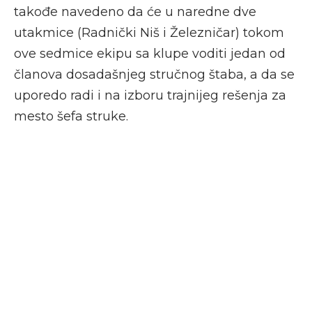
takođe navedeno da će u naredne dve
utakmice (Radnički Niš i Železničar) tokom
ove sedmice ekipu sa klupe voditi jedan od
članova dosadašnjeg stručnog štaba, a da se
uporedo radi i na izboru trajnijeg rešenja za
mesto šefa struke.