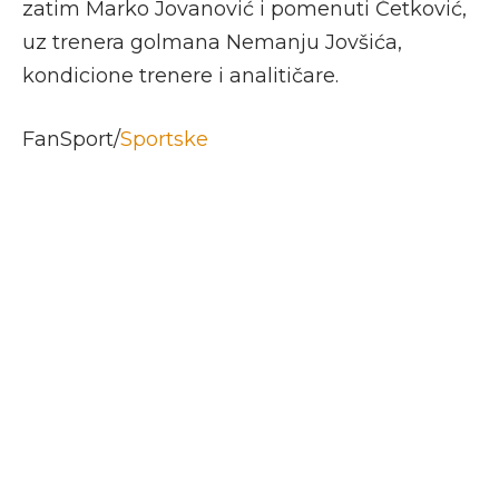
zatim Marko Jovanović i pomenuti Ćetković,
uz trenera golmana Nemanju Jovšića,
kondicione trenere i analitičare.
FanSport/
Sportske