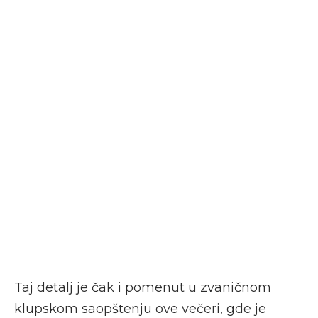
Taj detalj je čak i pomenut u zvaničnom
klupskom saopštenju ove večeri, gde je