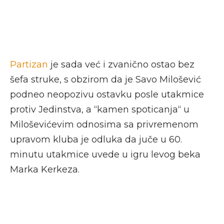
Partizan
je sada već i zvanično ostao bez
šefa struke, s obzirom da je Savo Milošević
podneo neopozivu ostavku posle utakmice
protiv Jedinstva, a “kamen spoticanja“ u
Miloševićevim odnosima sa privremenom
upravom kluba je odluka da juče u 60.
minutu utakmice uvede u igru levog beka
Marka Kerkeza.