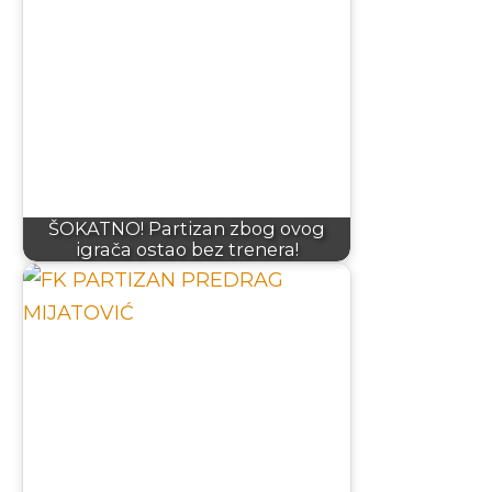
ŠOKATNO! Partizan zbog ovog
igrača ostao bez trenera!