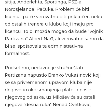
sitija, Anderlehta, Sportinga, PSŽ-a,
Nordsjelanda, Pačuke. Problem će biti
licenca, pa će verovatno biti priključen neko
od ostalih trenera u klubu koji imaju pro
licencu. To bi možda mogao da bude “vojnik
Partizana“ Albert Nađ, ali verovatno samo da
bi se ispoštovala ta administrativna
formalnost.
Podsetimo, nedavno je stručni štab
Partizana napustio Branko Vukašinović koji
se sa privremenom upravom kluba nije
dogovorio oko smanjenja plate, a posle
njegovog odlaska, uz Miloševića su ostali
njegova “desna ruka“ Nenad Cvetković,