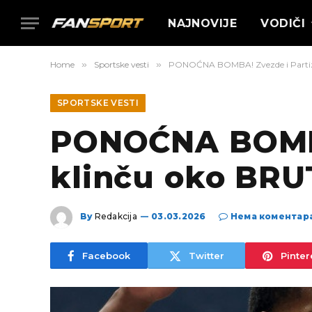
NAJNOVIJE
VODIČI
Home
»
Sportske vesti
»
PONOĆNA BOMBA! Zvezde i Partiz
SPORTSKE VESTI
PONOĆNA BOMBA
klinču oko BR
By
Redakcija
03.03.2026
Нема коментар
Facebook
Twitter
Pinter