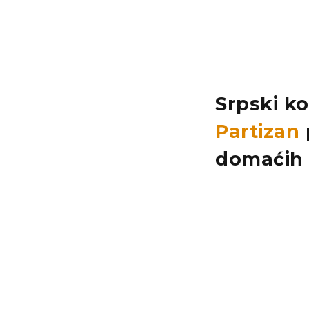
Srpski k
Partizan
domaćih 