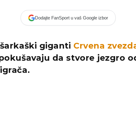
Dodajte FanSport u vaš Google izbor
ošarkaški giganti
Crvena zvezd
pokušavaju da stvore jezgro o
igrača.