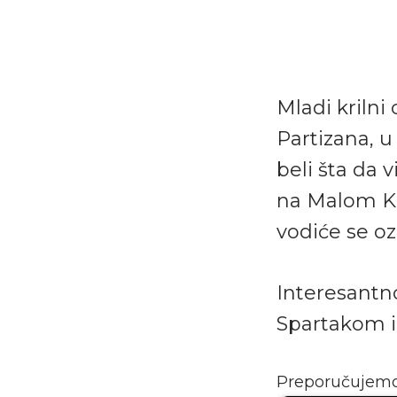
Mladi krilni
Partizana, u
beli šta da 
na Malom Ka
vodiće se oz
Interesantn
Spartakom iz
Preporučujem