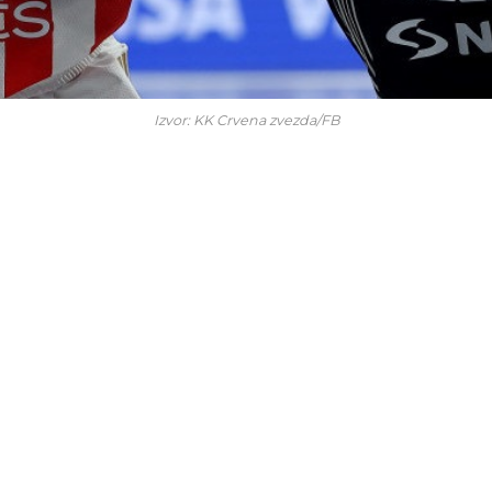
Izvor: KK Crvena zvezda/FB