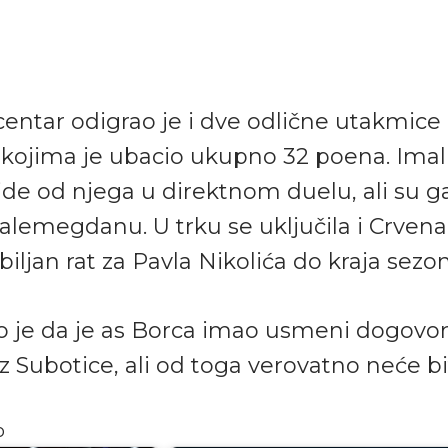
 centar odigrao je i dve odlične utakmice 
 kojima je ubacio ukupno 32 poena. Imali
vide od njega u direktnom duelu, ali su ga 
lemegdanu. U trku se uključila i Crvena 
biljan rat za Pavla Nikolića do kraja sezo
o je da je as Borca imao usmeni dogovor
 Subotice, ali od toga verovatno neće bit
o