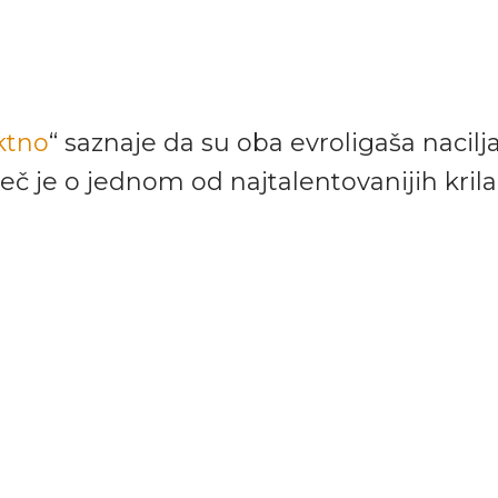
ktno
“ saznaje da su oba evroligaša nacilja
eč je o jednom od najtalentovanijih krila 