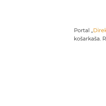
Portal „
Dire
košarkaša. R