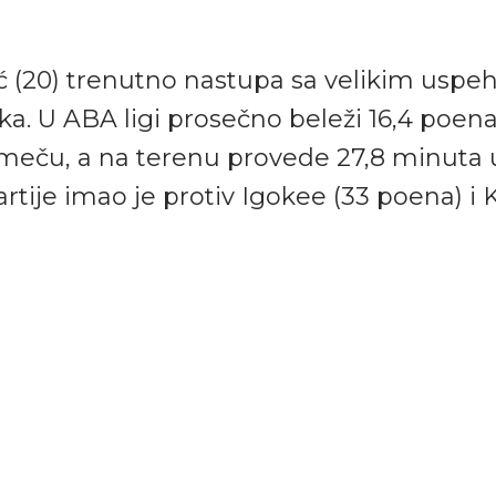
ić (20) trenutno nastupa sa velikim usp
ka. U ABA ligi prosečno beleži 16,4 poena
meču, a na terenu provede 27,8 minuta 
tije imao je protiv Igokee (33 poena) i 