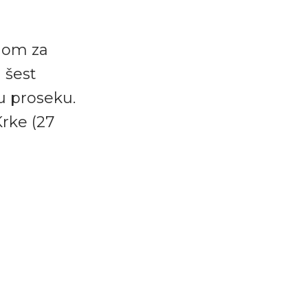
ehom za
 šest
u proseku.
Krke (27