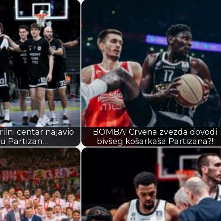
ilni centar najavio
BOMBA! Crvena zvezda dovodi
 u Partizan…
bivšeg košarkaša Partizana?!