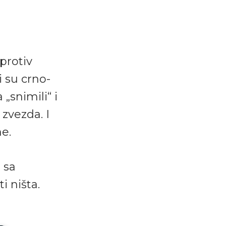
protiv
 su crno-
„snimili“ i
zvezda. I
ne.
 sa
i ništa.