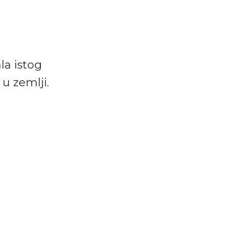
la istog
u zemlji.