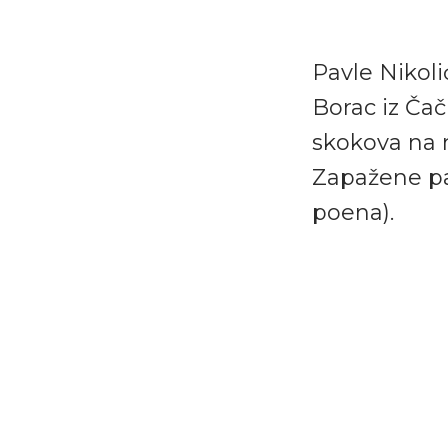
Pavle Nikol
Borac iz Čač
skokova na 
Zapažene par
poena).