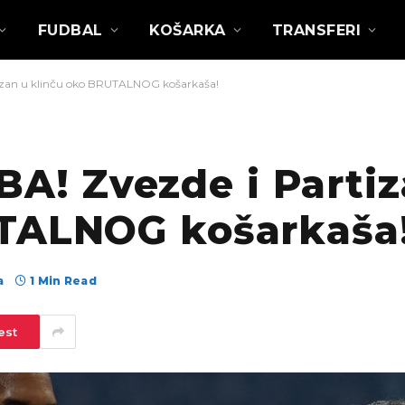
FUDBAL
KOŠARKA
TRANSFERI
an u klinču oko BRUTALNOG košarkaša!
! Zvezde i Partiz
UTALNOG košarkaša
а
1 Min Read
est