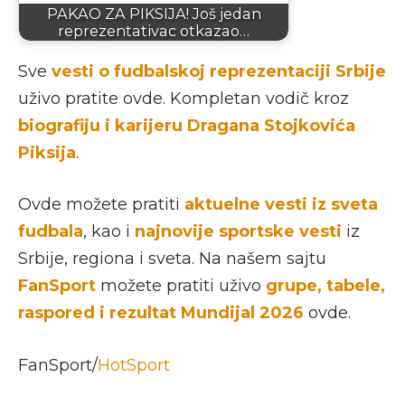
PAKAO ZA PIKSIJA! Još jedan
reprezentativac otkazao…
Sve
vesti o fudbalskoj reprezentaciji Srbije
uživo pratite ovde. Kompletan vodič kroz
biografiju i karijeru Dragana Stojkovića
Piksija
.
Ovde možete pratiti
aktuelne vesti iz sveta
fudbala
, kao i
najnovije sportske vesti
iz
Srbije, regiona i sveta. Na našem sajtu
FanSport
možete pratiti uživo
grupe, tabele,
raspored i rezultat Mundijal 2026
ovde.
FanSport/
HotSport