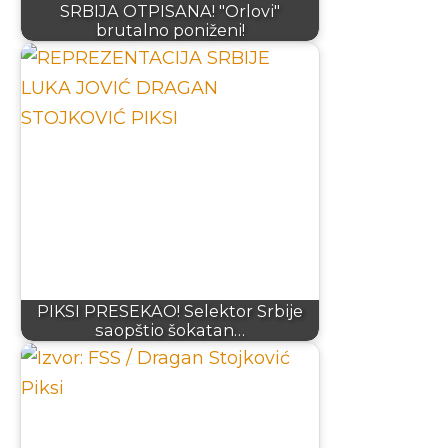
SRBIJA OTPISANA! "Orlovi"
brutalno poniženi!
PIKSI PRESEKAO! Selektor Srbije
saopštio šokatan…