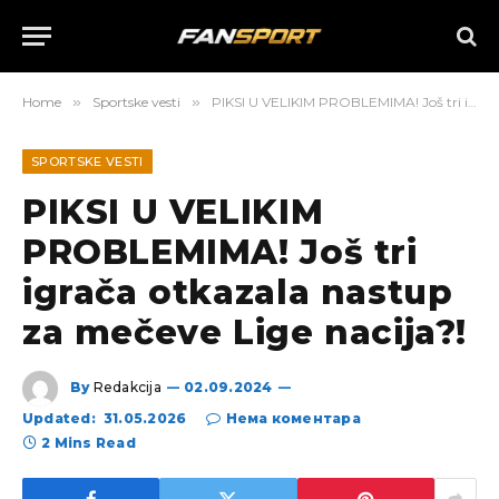
Home
»
Sportske vesti
»
PIKSI U VELIKIM PROBLEMIMA! Još tri igrača otkazala nastup za mečeve Lige nacija?!
SPORTSKE VESTI
PIKSI U VELIKIM
PROBLEMIMA! Još tri
igrača otkazala nastup
za mečeve Lige nacija?!
By
Redakcija
02.09.2024
Updated:
31.05.2026
Нема коментара
2 Mins Read