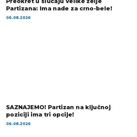
Preokret u slučaju velike želje
Partizana: Ima nade za crno-bele!
06.08.2026
SAZNAJEMO! Partizan na ključnoj
poziciji ima tri opcije!
06.08.2026