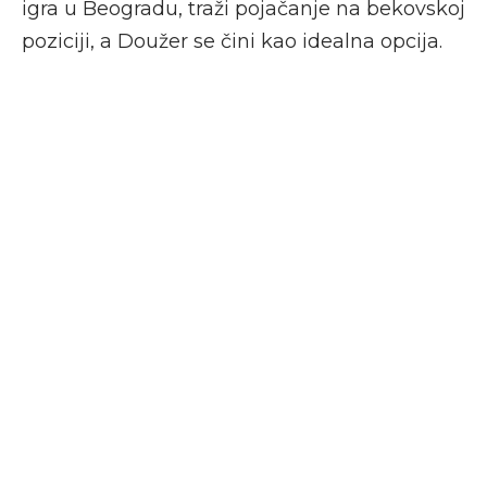
igra u Beogradu, traži pojačanje na bekovskoj
poziciji, a Doužer se čini kao idealna opcija.