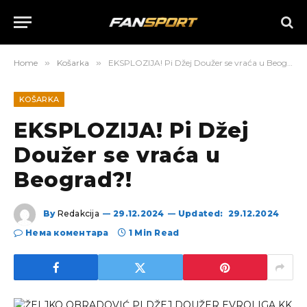
Home
»
Košarka
»
EKSPLOZIJA! Pi Džej Doužer se vraća u Beograd?!
KOŠARKA
EKSPLOZIJA! Pi Džej
Doužer se vraća u
Beograd?!
By
Redakcija
29.12.2024
Updated:
29.12.2024
Нема коментара
1 Min Read