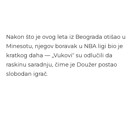
Nakon što je ovog leta iz Beograda otišao u
Minesotu, njegov boravak u NBA ligi bio je
kratkog daha — „Vukovi“ su odlučili da
raskinu saradnju, čime je Doužer postao
slobodan igrač.