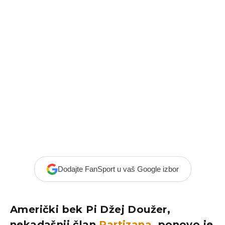
Dodajte FanSport u vaš Google izbor
Američki bek Pi Džej Doužer,
nekadašnji član
Partizana
, ponovo je