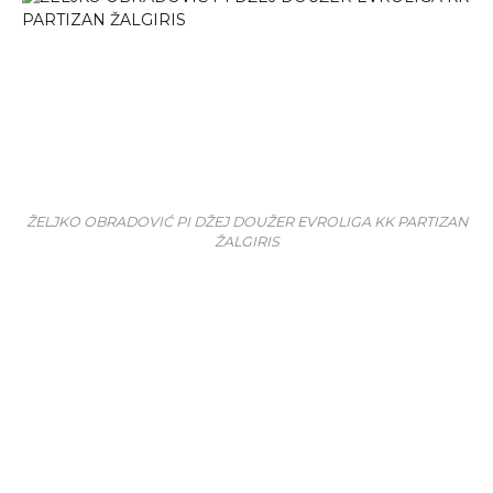
ŽELJKO OBRADOVIĆ PI DŽEJ DOUŽER EVROLIGA KK PARTIZAN
ŽALGIRIS