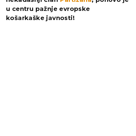
u centru pažnje evropske
košarkaške javnosti!