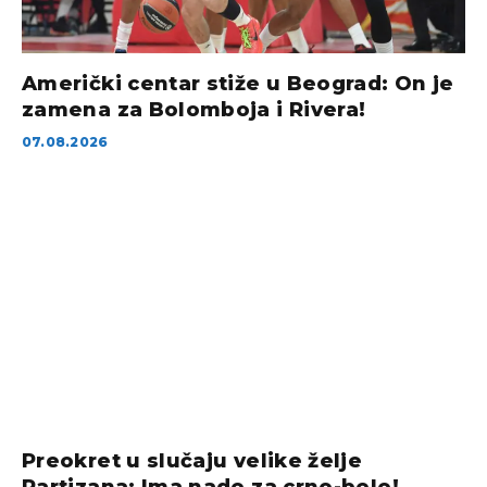
Američki centar stiže u Beograd: On je
zamena za Bolomboja i Rivera!
07.08.2026
Preokret u slučaju velike želje
Partizana: Ima nade za crno-bele!