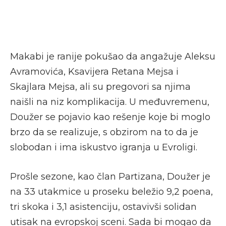
Makabi je ranije pokušao da angažuje Aleksu
Avramovića, Ksavijera Retana Mejsa i
Skajlara Mejsa, ali su pregovori sa njima
naišli na niz komplikacija. U međuvremenu,
Doužer se pojavio kao rešenje koje bi moglo
brzo da se realizuje, s obzirom na to da je
slobodan i ima iskustvo igranja u Evroligi.
Prošle sezone, kao član Partizana, Doužer je
na 33 utakmice u proseku beležio 9,2 poena,
tri skoka i 3,1 asistenciju, ostavivši solidan
utisak na evropskoj sceni. Sada bi mogao da