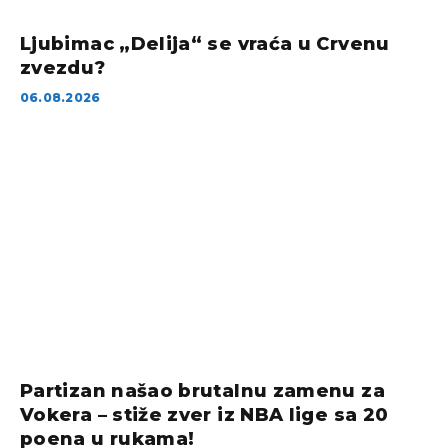
Ljubimac „Delija“ se vraća u Crvenu
zvezdu?
06.08.2026
Partizan našao brutalnu zamenu za
Vokera – stiže zver iz NBA lige sa 20
poena u rukama!