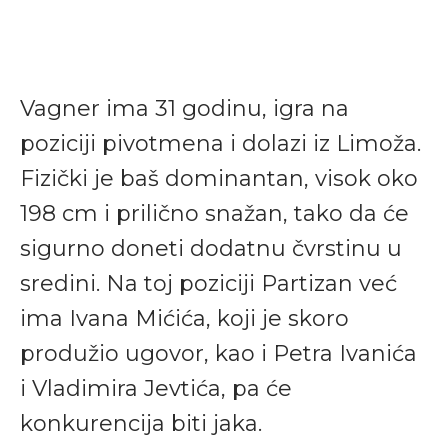
Vagner ima 31 godinu, igra na
poziciji pivotmena i dolazi iz Limoža.
Fizički je baš dominantan, visok oko
198 cm i prilično snažan, tako da će
sigurno doneti dodatnu čvrstinu u
sredini. Na toj poziciji Partizan već
ima Ivana Mićića, koji je skoro
produžio ugovor, kao i Petra Ivanića
i Vladimira Jevtića, pa će
konkurencija biti jaka.