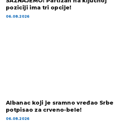
SAZNAJEMO! Partizan na ključnoj
poziciji ima tri opcije!
06.08.2026
Albanac koji je sramno vređao Srbe
potpisao za crveno-bele!
06.08.2026