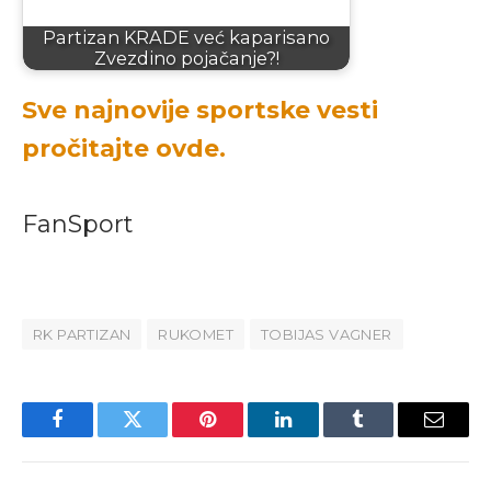
Partizan KRADE već kaparisano
Zvezdino pojačanje?!
Sve najnovije sportske vesti
pročitajte ovde.
FanSport
RK PARTIZAN
RUKOMET
TOBIJAS VAGNER
Facebook
Twitter
Pinterest
LinkedIn
Tumblr
Email