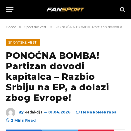
Home
»
Sportske vesti
»
PONOĆNA BOMBA! Partizan dovodi kapitalca – Razbio Srbiju na EP, a dolazi zbog Evrope!
SPORTSKE VESTI
PONOĆNA BOMBA!
Partizan dovodi
kapitalca – Razbio
Srbiju na EP, a dolazi
zbog Evrope!
By
Redakcija
01.04.2026
Нема коментара
2 Mins Read