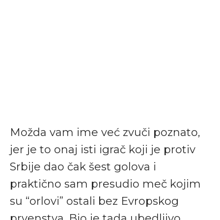
Možda vam ime već zvuči poznato,
jer je to onaj isti igrač koji je protiv
Srbije dao čak šest golova i
praktično sam presudio meč kojim
su “orlovi” ostali bez Evropskog
prvenstva. Bio je tada ubedljivo