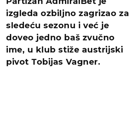
Partizan AdmiralBet je
izgleda ozbiljno zagrizao za
sledeću sezonu i već je
doveo jedno baš zvučno
ime, u klub stiže austrijski
pivot Tobijas Vagner.