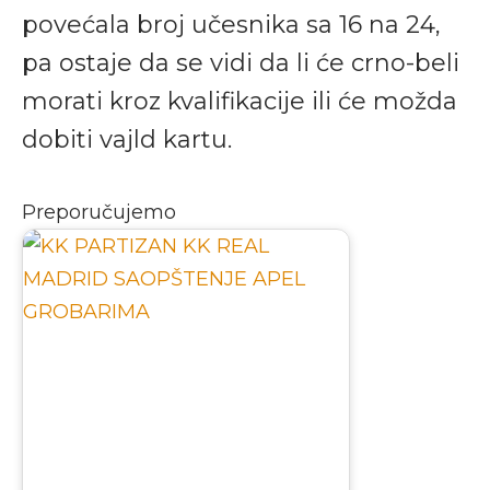
povećala broj učesnika sa 16 na 24,
pa ostaje da se vidi da li će crno-beli
morati kroz kvalifikacije ili će možda
dobiti vajld kartu.
Preporučujemo