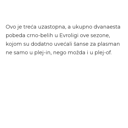
Ovo je treća uzastopna, a ukupno dvanaesta
pobeda crno-belih u Evroligi ove sezone,
kojom su dodatno uvećali šanse za plasman
ne samo u plej-in, nego možda i u plej-of.