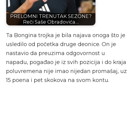
PRELOMNI TRENUTAK SEZONE?
Reči Saše Obradovića…
Ta Bongina trojka je bila najava onoga što je
usledilo od početka druge deonice. On je
nastavio da preuzima odgovornost u
napadu, pogađao je iz svih pozicija i do kraja
poluvremena nije imao nijedan promašaj, uz
15 poena i pet skokova na svom kontu.