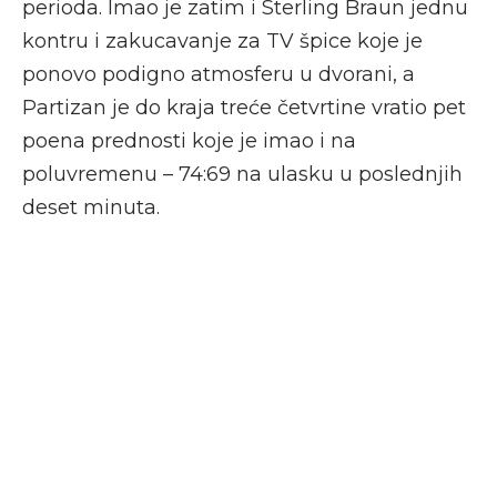
perioda. Imao je zatim i Sterling Braun jednu
kontru i zakucavanje za TV špice koje je
ponovo podigno atmosferu u dvorani, a
Partizan je do kraja treće četvrtine vratio pet
poena prednosti koje je imao i na
poluvremenu – 74:69 na ulasku u poslednjih
deset minuta.