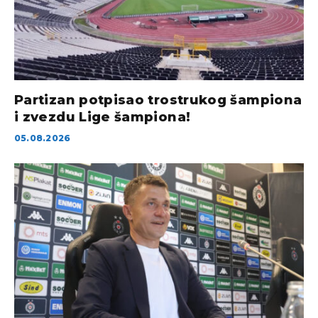
Partizan potpisao trostrukog šampiona
i zvezdu Lige šampiona!
05.08.2026