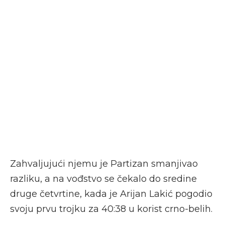
Zahvaljujući njemu je Partizan smanjivao
razliku, a na vođstvo se čekalo do sredine
druge četvrtine, kada je Arijan Lakić pogodio
svoju prvu trojku za 40:38 u korist crno-belih.