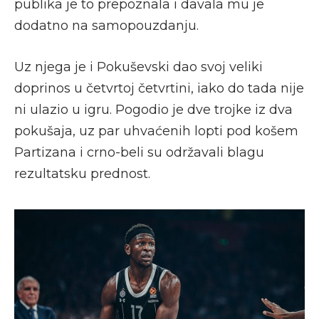
publika je to prepoznala i davala mu je
dodatno na samopouzdanju.
Uz njega je i Pokuševski dao svoj veliki
doprinos u četvrtoj četvrtini, iako do tada nije
ni ulazio u igru. Pogodio je dve trojke iz dva
pokušaja, uz par uhvaćenih lopti pod košem
Partizana i crno-beli su održavali blagu
rezultatsku prednost.