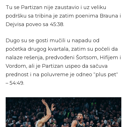
Tu se Partizan nije zaustavio i uz veliku
podršku sa tribina je zatim poenima Brauna i
Dejvisa poveo sa 45:38.
Dugo su se gosti mučili u napadu od
početka drugog kvartala, zatim su počeli da
nalaze rešenja, predvođeni Šortsom, Hifijem i
Vordom, ali je Partizan uspeo da sačuva
prednost i na poluvreme je odneo “plus pet“
– 54:49.