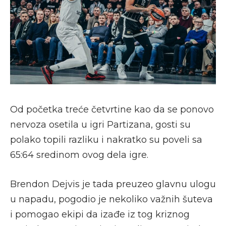
Od početka treće četvrtine kao da se ponovo
nervoza osetila u igri Partizana, gosti su
polako topili razliku i nakratko su poveli sa
65:64 sredinom ovog dela igre.
Brendon Dejvis je tada preuzeo glavnu ulogu
u napadu, pogodio je nekoliko važnih šuteva
i pomogao ekipi da izađe iz tog kriznog