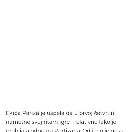
Ekipa Pariza je uspela da u prvoj četvrtini
nametne svoj ritam igre i relativno lako je
probijala odbranu Partizana. Odlično je goste