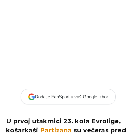
Dodajte FanSport u vaš Google izbor
U prvoj utakmici 23. kola Evrolige,
košarkaši
Partizana
su večeras pred