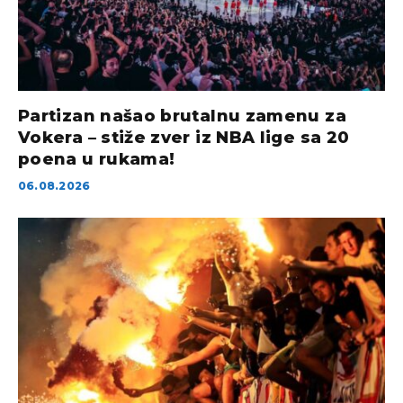
Partizan našao brutalnu zamenu za
Vokera – stiže zver iz NBA lige sa 20
poena u rukama!
06.08.2026