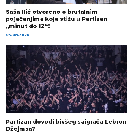
Saša Ilić otvoreno o brutalnim
pojačanjima koja stižu u Partizan
„minut do 12“!
05.08.2026
Partizan dovodi bivšeg saigrača Lebron
Džejmsa?