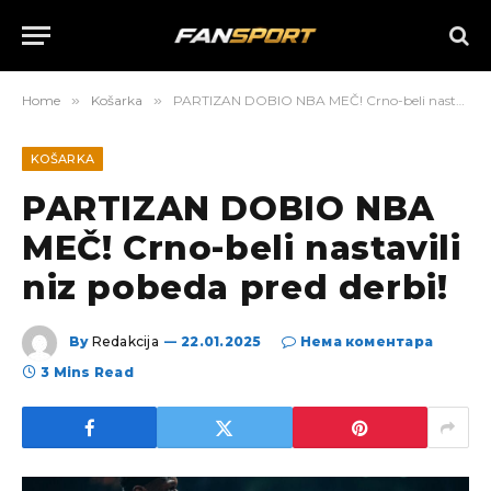
Home
»
Košarka
»
PARTIZAN DOBIO NBA MEČ! Crno-beli nastavili niz pobeda pred derbi!
KOŠARKA
PARTIZAN DOBIO NBA
MEČ! Crno-beli nastavili
niz pobeda pred derbi!
By
Redakcija
22.01.2025
Нема коментара
3 Mins Read