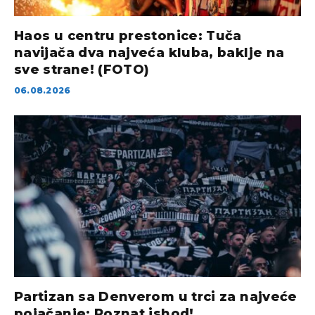
Haos u centru prestonice: Tuča
navijača dva najveća kluba, baklje na
sve strane! (FOTO)
06.08.2026
Partizan sa Denverom u trci za najveće
pojačanje: Poznat ishod!