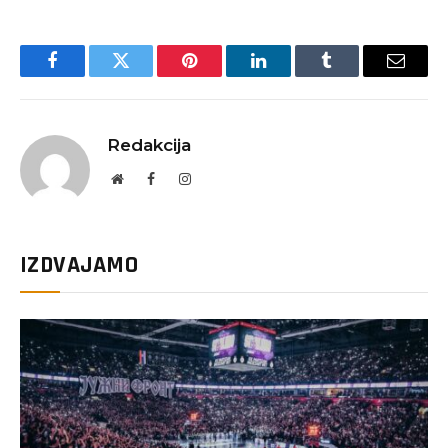
Facebook
Twitter
Pinterest
LinkedIn
Tumblr
Email
Redakcija
Website
Facebook
Instagram
IZDVAJAMO