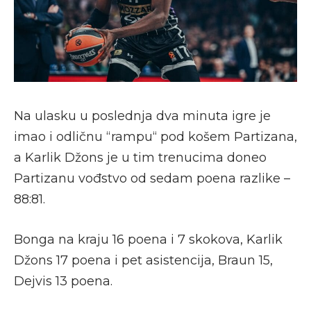
Na ulasku u poslednja dva minuta igre je
imao i odličnu “rampu“ pod košem Partizana,
a Karlik Džons je u tim trenucima doneo
Partizanu vođstvo od sedam poena razlike –
88:81.
Bonga na kraju 16 poena i 7 skokova, Karlik
Džons 17 poena i pet asistencija, Braun 15,
Dejvis 13 poena.