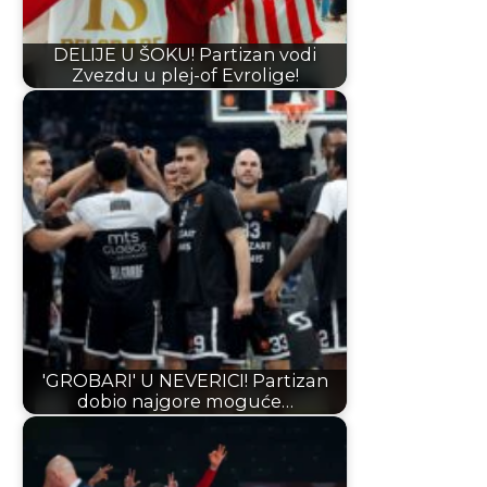
DELIJE U ŠOKU! Partizan vodi
Zvezdu u plej-of Evrolige!
'GROBARI' U NEVERICI! Partizan
dobio najgore moguće…