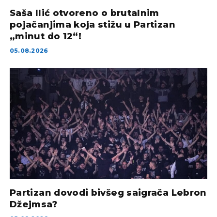
Saša Ilić otvoreno o brutalnim
pojačanjima koja stižu u Partizan
„minut do 12“!
05.08.2026
Partizan dovodi bivšeg saigrača Lebron
Džejmsa?