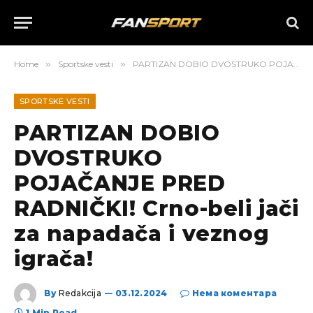
Home
»
Sportske vesti
»
PARTIZAN DOBIO DVOSTRUKO POJAČANJE PRED RADNIČKI! Crno-beli jači za napadača i veznog igrača!
SPORTSKE VESTI
PARTIZAN DOBIO
DVOSTRUKO
POJAČANJE PRED
RADNIČKI! Crno-beli jači
za napadača i veznog
igrača!
By
Redakcija
03.12.2024
Нема коментара
1 Min Read