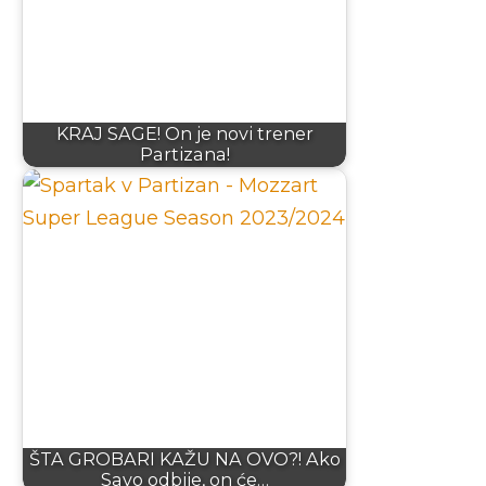
KRAJ SAGE! On je novi trener
Partizana!
ŠTA GROBARI KAŽU NA OVO?! Ako
Savo odbije, on će…