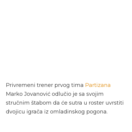
Privremeni trener prvog tima
Partizana
Marko Jovanović odlučio je sa svojim
stručnim štabom da će sutra u roster uvrstiti
dvojicu igrača iz omladinskog pogona.