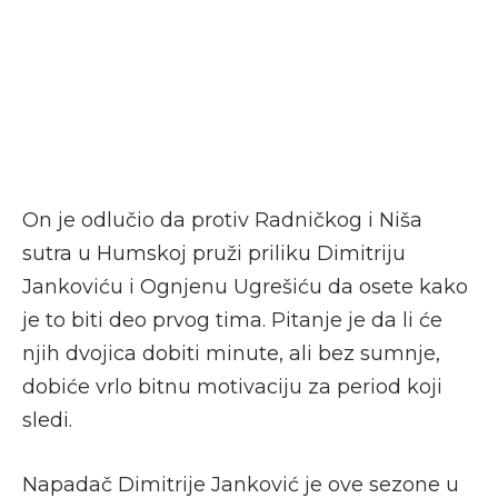
On je odlučio da protiv Radničkog i Niša
sutra u Humskoj pruži priliku Dimitriju
Jankoviću i Ognjenu Ugrešiću da osete kako
je to biti deo prvog tima. Pitanje je da li će
njih dvojica dobiti minute, ali bez sumnje,
dobiće vrlo bitnu motivaciju za period koji
sledi.
Napadač Dimitrije Janković je ove sezone u