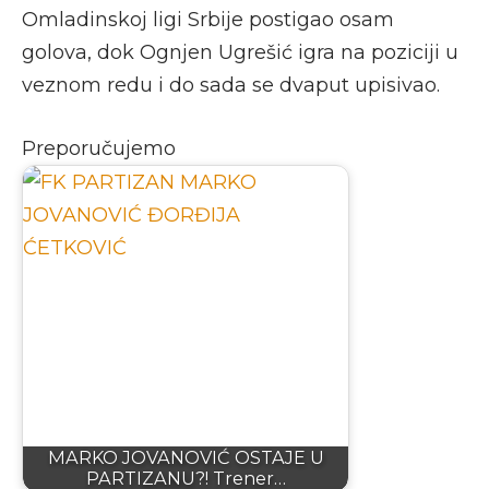
Omladinskoj ligi Srbije postigao osam
golova, dok Ognjen Ugrešić igra na poziciji u
veznom redu i do sada se dvaput upisivao.
Preporučujemo
MARKO JOVANOVIĆ OSTAJE U
PARTIZANU?! Trener…