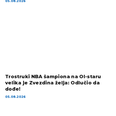
05.08.2026
Trostruki NBA šampiona na Ol-staru
velika je Zvezdina želja: Odlučio da
dođe!
05.08.2026