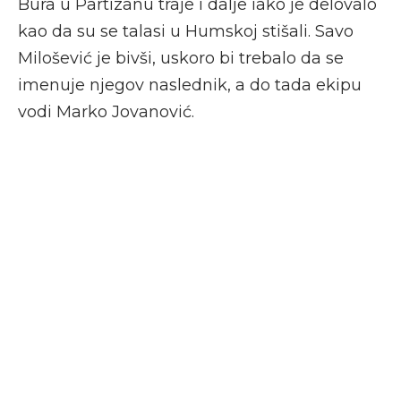
Bura u Partizanu traje i dalje iako je delovalo
kao da su se talasi u Humskoj stišali. Savo
Milošević je bivši, uskoro bi trebalo da se
imenuje njegov naslednik, a do tada ekipu
vodi Marko Jovanović.