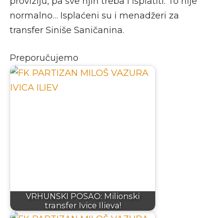
proviziju, pa sve njih treba i isplatiti. To nije
normalno… Isplaćeni su i menadžeri za
transfer Siniše Saničanina.
Preporučujemo
VRHUNSKI POSAO: Milionski
transfer Ivice Ilieva!