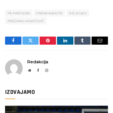
FK PARTIZAN
FRENK KANUTE
IVICA ILIEV
PREDRAG MIJATOVIĆ
Facebook
Twitter
Pinterest
LinkedIn
Tumblr
Email
Redakcija
Website
Facebook
Instagram
IZDVAJAMO