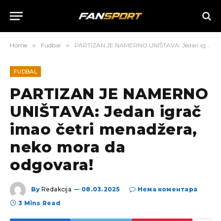
Home
»
Fudbal
»
PARTIZAN JE NAMERNO UNIŠTAVA: Jedan igrač imao četri menadžera, neko mora da odgovara!
FUDBAL
PARTIZAN JE NAMERNO
UNIŠTAVA: Jedan igrač
imao četri menadžera,
neko mora da
odgovara!
By
Redakcija
08.03.2025
Нема коментара
3 Mins Read