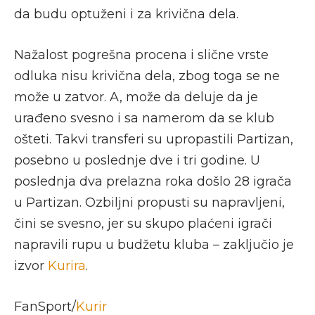
da budu optuženi i za krivična dela.
Nažalost pogrešna procena i slične vrste
odluka nisu krivična dela, zbog toga se ne
može u zatvor. A, može da deluje da je
urađeno svesno i sa namerom da se klub
ošteti. Takvi transferi su upropastili Partizan,
posebno u poslednje dve i tri godine. U
poslednja dva prelazna roka došlo 28 igrača
u Partizan. Ozbiljni propusti su napravljeni,
čini se svesno, jer su skupo plaćeni igrači
napravili rupu u budžetu kluba – zaključio je
izvor
Kurira
.
FanSport/
Kurir