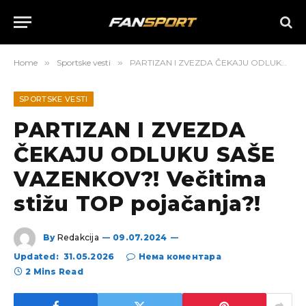
Home
»
Sportske vesti
»
PARTIZAN I ZVEZDA ČEKAJU ODLUKU SAŠE VAZENKOV?! Večitima stižu TOP pojačanja?!
SPORTSKE VESTI
PARTIZAN I ZVEZDA
ČEKAJU ODLUKU SAŠE
VAZENKOV?! Večitima
stižu TOP pojačanja?!
By
Redakcija
09.07.2024
Updated:
31.05.2026
Нема коментара
2 Mins Read