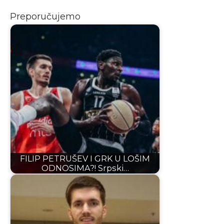
Preporučujemo
FILIP PETRUŠEV I GRK U LOŠIM
ODNOSIMA?! Srpski…