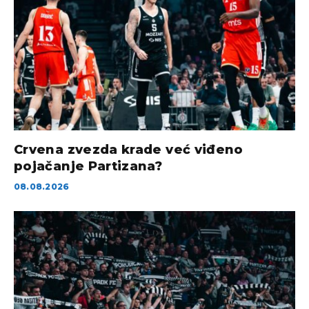
Crvena zvezda krade već viđeno
pojačanje Partizana?
08.08.2026