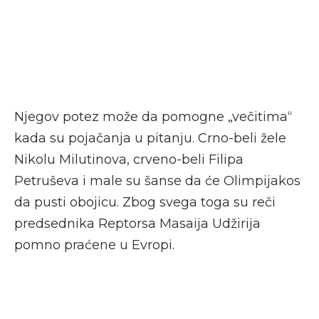
Njegov potez može da pomogne „večitima“
kada su pojačanja u pitanju. Crno-beli žele
Nikolu Milutinova, crveno-beli Filipa
Petruševa i male su šanse da će Olimpijakos
da pusti obojicu. Zbog svega toga su reči
predsednika Reptorsa Masaija Udžirija
pomno praćene u Evropi.