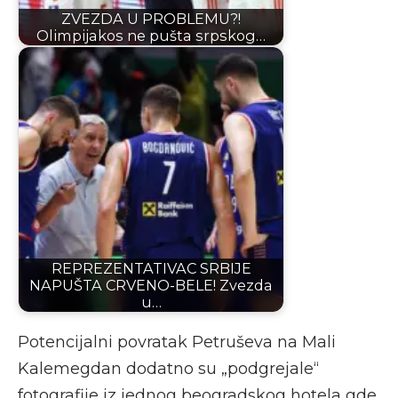
ZVEZDA U PROBLEMU?!
Olimpijakos ne pušta srpskog…
REPREZENTATIVAC SRBIJE
NAPUŠTA CRVENO-BELE! Zvezda
u…
Potencijalni povratak Petruševa na Mali
Kalemegdan dodatno su „podgrejale“
fotografije iz jednog beogradskog hotela gde