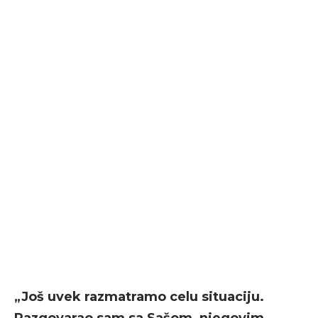
„Još uvek razmatramo celu situaciju.
Razgovarao sam sa Sašom, njegovim