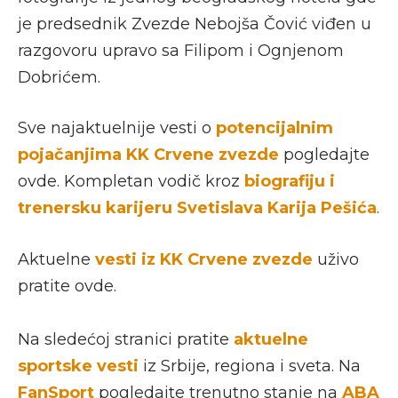
je predsednik Zvezde Nebojša Čović viđen u
razgovoru upravo sa Filipom i Ognjenom
Dobrićem.
Sve najaktuelnije vesti o
potencijalnim
pojačanjima KK Crvene zvezde
pogledajte
ovde. Kompletan vodič kroz
biografiju i
trenersku karijeru Svetislava Karija Pešića
.
Aktuelne
vesti iz KK Crvene zvezde
uživo
pratite ovde.
Na sledećoj stranici pratite
aktuelne
sportske vesti
iz Srbije, regiona i sveta. Na
FanSport
pogledajte trenutno stanje na
ABA