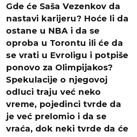
Gde će Saša Vezenkov da
nastavi karijeru? Hoće li da
ostane u NBA i da se
oproba u Torontu ili će da
se vrati u Evroligu i potpiše
ponovo za Olimpijakos?
Spekulacije o njegovoj
odluci traju već neko
vreme, pojedinci tvrde da
je već prelomio i da se
vraća, dok neki tvrde da će