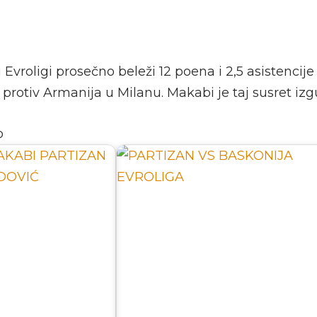
 Evroligi prosečno beleži 12 poena i 2,5 asistencije
ć protiv Armanija u Milanu. Makabi je taj susret izg
o