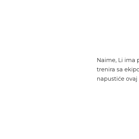
Naime, Li ima 
trenira sa ekipo
napustiće ovaj 