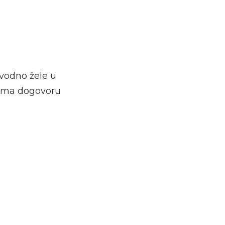
avodno žele u
rema dogovoru