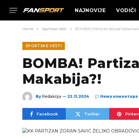
NAJNOVIJE
VODIČI
Home
»
Sportske vesti
»
BOMBA! Partizan dovodi košarkaša
SPORTSKE VESTI
BOMBA! Partiza
Makabija?!
By
Redakcija
22.11.2024
Нема коментара
Facebook
Twitter
Pinter