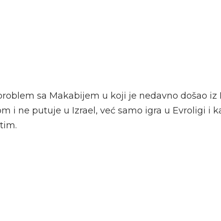
problem sa Makabijem u koji je nedavno došao iz 
m i ne putuje u Izrael, već samo igra u Evroligi i k
tim.