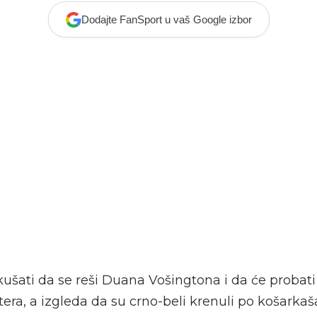
Dodajte FanSport u vaš Google izbor
kušati da se reši Duana Vošingtona i da će probat
era, a izgleda da su crno-beli krenuli po košarkaš