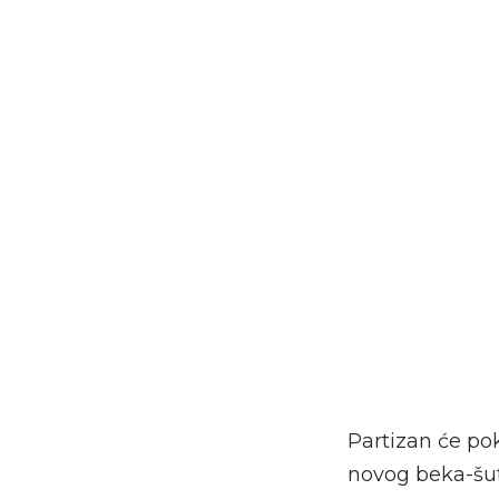
Partizan će po
novog beka-šut