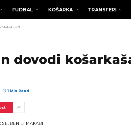
FUDBAL
KOŠARKA
TRANSFERI
 Makabija?!
n dovodi košarkaš
1 Min Read
est