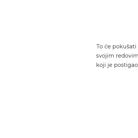
To će pokušati 
svojim redovim
koji je postiga