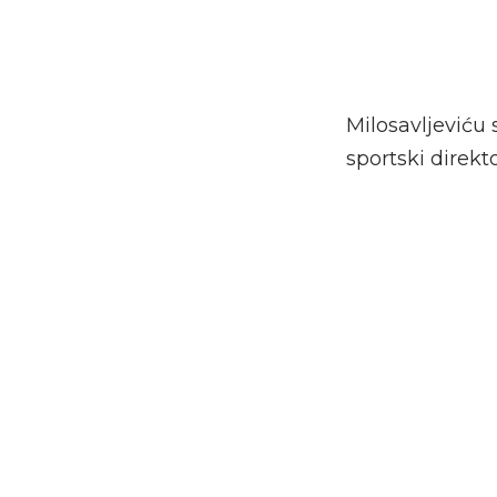
Milosavljeviću 
sportski direkt