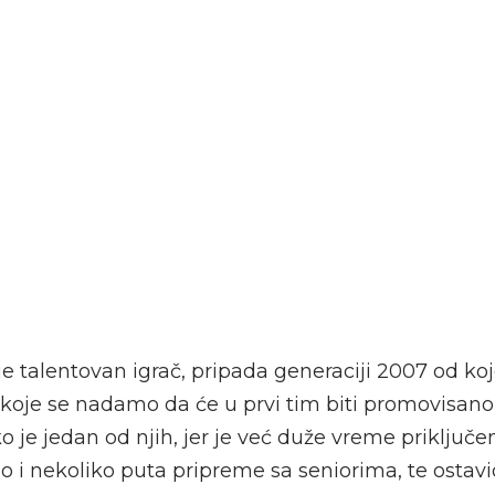
 je talentovan igrač, pripada generaciji 2007 od k
 koje se nadamo da će u prvi tim biti promovisano
ko je jedan od njih, jer je već duže vreme priključ
ao i nekoliko puta pripreme sa seniorima, te ostavi