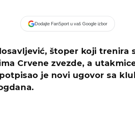
Dodajte FanSport u vaš Google izbor
losavljević, štoper koji trenira 
ima Crvene zvezde, a utakmice
 potpisao je novi ugovor sa kl
Bogdana.