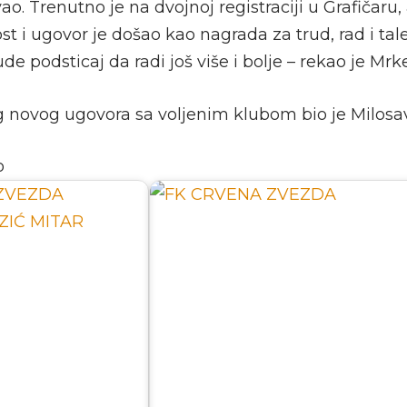
vao. Trenutno je na dvojnoj registraciji u Grafičaru,
t i ugovor je došao kao nagrada za trud, rad i tal
e podsticaj da radi još više i bolje – rekao je Mrke
 novog ugovora sa voljenim klubom bio je Milosavl
o