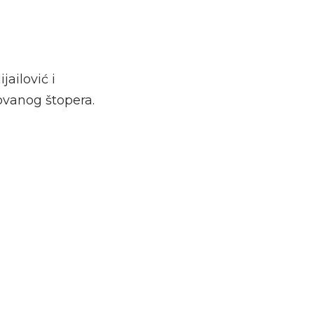
jailović i
tovanog štopera.