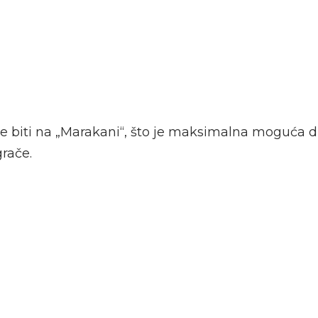
će biti na „Marakani“, što je maksimalna moguća d
rače.