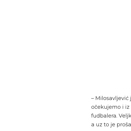
– Milosavljević
očekujemo i iz
fudbalera. Velj
a uz to je proš