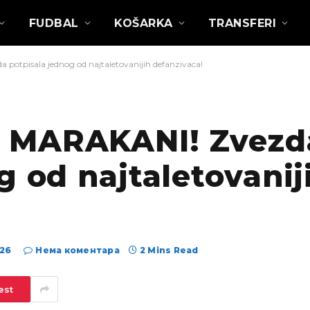
FUDBAL
KOŠARKA
TRANSFERI
tpisala jednog od najtaletovanijih defanzivaca!
 MARAKANI! Zvezd
g od najtaletovanij
026
Нема коментара
2 Mins Read
est