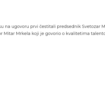
su na ugovoru prvi čestitali predsednik Svetozar Mi
or Mitar Mrkela koji je govorio o kvalitetima talen