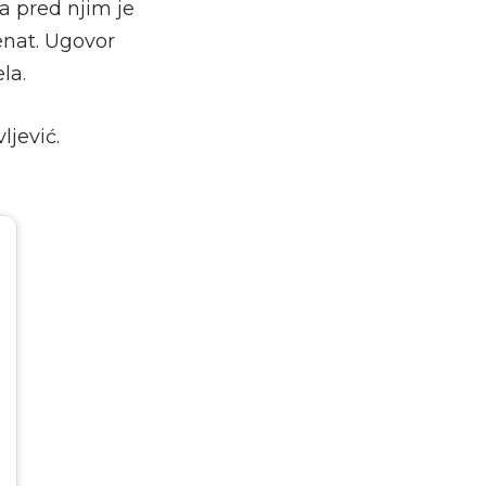
 a pred njim je
enat. Ugovor
la.
jević.