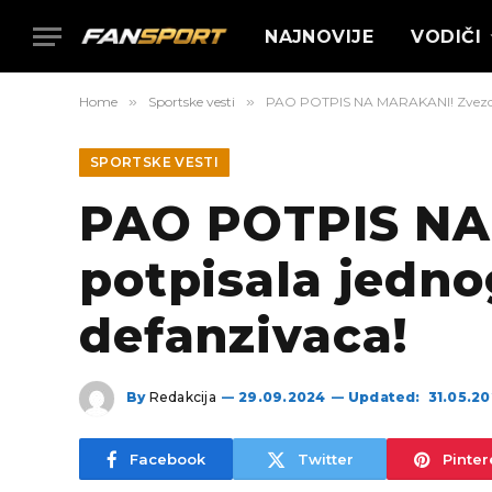
NAJNOVIJE
VODIČI
Home
»
Sportske vesti
»
PAO POTPIS NA MARAKANI! Zvezda po
SPORTSKE VESTI
PAO POTPIS NA
potpisala jedno
defanzivaca!
By
Redakcija
29.09.2024
Updated:
31.05.2
Facebook
Twitter
Pinter