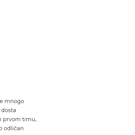
oje mnogo
 dosta
en prvom timu,
o odličan