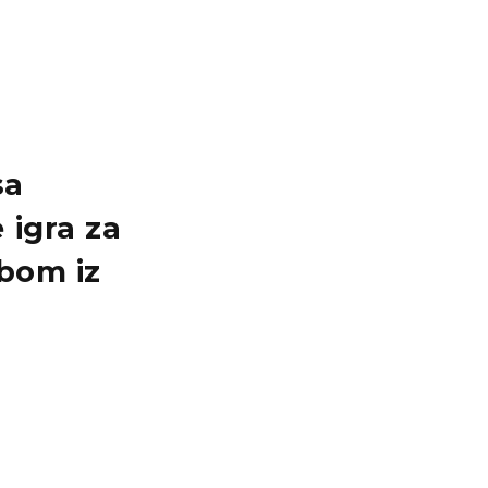
sa
 igra za
ubom iz