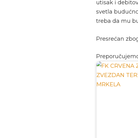
utisak i debito
svetla budućnos
treba da mu bud
Presrećan zbog
Preporučujem