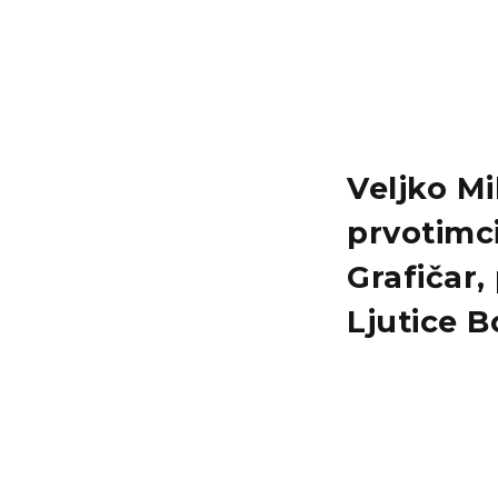
Veljko Mi
prvotimc
Grafičar,
Ljutice 