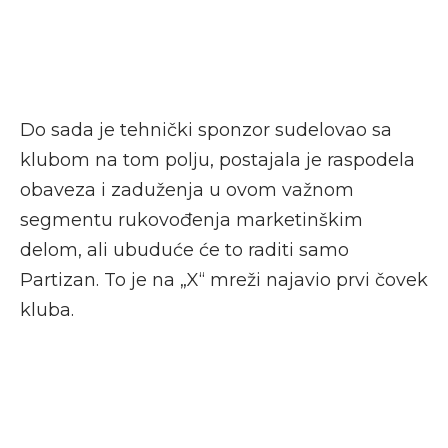
Do sada je tehnički sponzor sudelovao sa
klubom na tom polju, postajala je raspodela
obaveza i zaduženja u ovom važnom
segmentu rukovođenja marketinškim
delom, ali ubuduće će to raditi samo
Partizan. To je na „X“ mreži najavio prvi čovek
kluba.