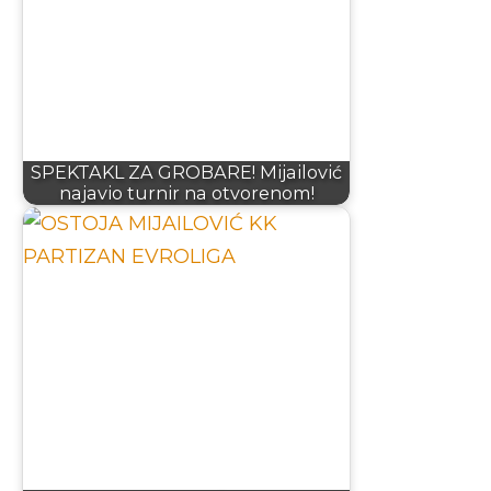
SPEKTAKL ZA GROBARE! Mijailović
najavio turnir na otvorenom!