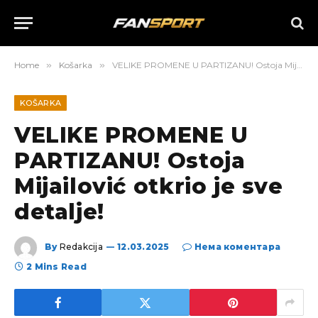
Home
»
Košarka
»
VELIKE PROMENE U PARTIZANU! Ostoja Mijailović otkrio je sve detalje!
KOŠARKA
VELIKE PROMENE U
PARTIZANU! Ostoja
Mijailović otkrio je sve
detalje!
By
Redakcija
12.03.2025
Нема коментара
2 Mins Read