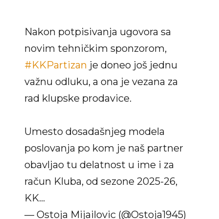
Nakon potpisivanja ugovora sa
novim tehničkim sponzorom,
#KKPartizan
je doneo još jednu
važnu odluku, a ona je vezana za
rad klupske prodavice.
Umesto dosadašnjeg modela
poslovanja po kom je naš partner
obavljao tu delatnost u ime i za
račun Kluba, od sezone 2025-26,
KK…
— Ostoja Mijailovic (@Ostoja1945)