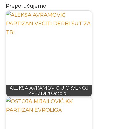
Preporučujemo
ALEKSA AVRAMOVIĆ U CRVENOJ
ZVEZDI?! Ostoja…