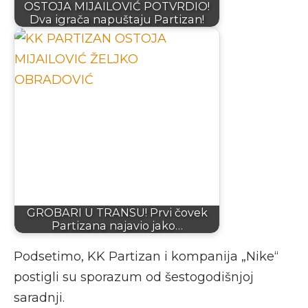
OSTOJA MIJAILOVIĆ POTVRDIO!
Dva igrača napuštaju Partizan!
GROBARI U TRANSU! Prvi čovek
Partizana najavio jako…
Podsetimo, KK Partizan i kompanija „Nike“
postigli su sporazum od šestogodišnjoj
saradnji.