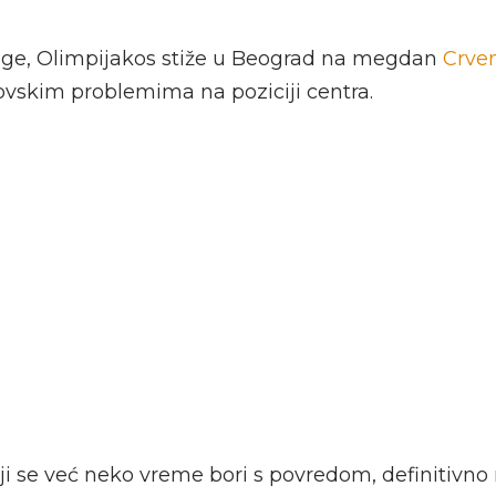
olige, Olimpijakos stiže u Beograd na megdan
Crven
ovskim problemima na poziciji centra.
ji se već neko vreme bori s povredom, definitivno 