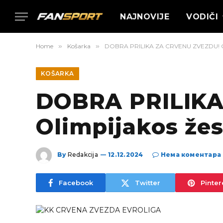
NAJNOVIJE
VODIČI
Home
»
Košarka
»
DOBRA PRILIKA ZA CRVENU ZVEZDU! Olim
KOŠARKA
DOBRA PRILIKA
Olimpijakos žes
By
Redakcija
12.12.2024
Нема коментара
Facebook
Twitter
Pinter