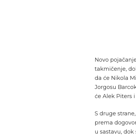
Novo pojačanje 
takmičenje, do
da će Nikola Mi
Jorgosu Barco
će Alek Piters i
S druge strane,
prema dogovoru
u sastavu, dok 