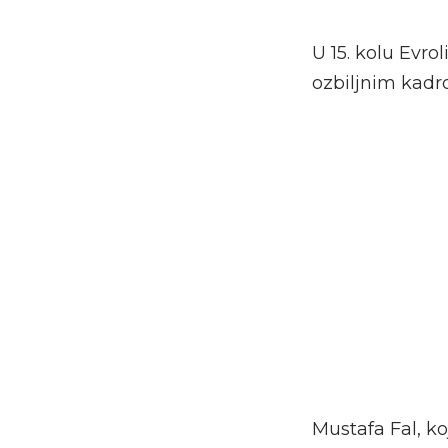
U 15. kolu Evr
ozbiljnim kadr
Mustafa Fal, ko