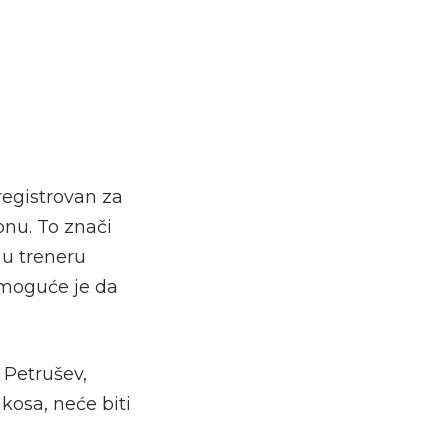
registrovan za
onu. To znači
ju treneru
 moguće je da
 Petrušev,
osa, neće biti