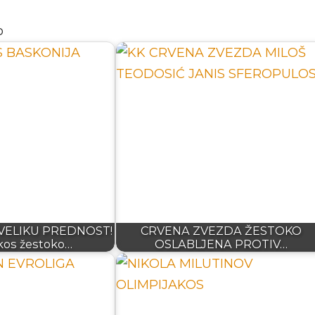
o
VELIKU PREDNOST!
CRVENA ZVEZDA ŽESTOKO
kos žestoko…
OSLABLJENA PROTIV…