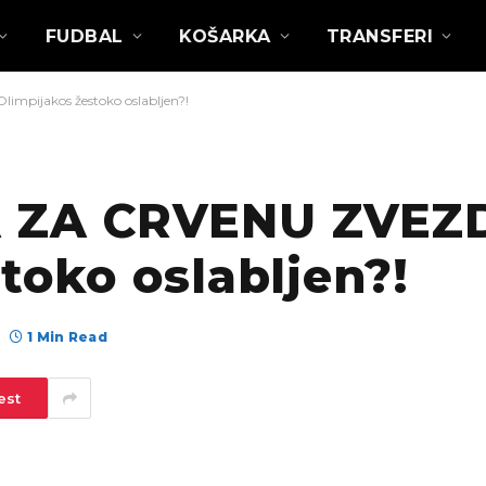
FUDBAL
KOŠARKA
TRANSFERI
pijakos žestoko oslabljen?!
 ZA CRVENU ZVEZ
toko oslabljen?!
1 Min Read
est