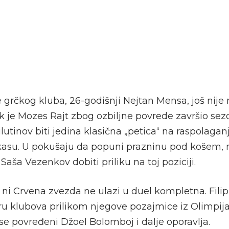
grčkog kluba, 26-godišnji Nejtan Mensa, još nije 
k je Mozes Rajt zbog ozbiljne povrede završio sez
lutinov biti jedina klasična „petica“ na raspolagan
kasu. U pokušaju da popuni prazninu pod košem,
 Saša Vezenkov dobiti priliku na toj poziciji.
 ni Crvena zvezda ne ulazi u duel kompletna. Filip
 klubova prilikom njegove pozajmice iz Olimpijak
se povređeni Džoel Bolomboj i dalje oporavlja.