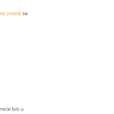
oj zvezdi
sa
neće biti u