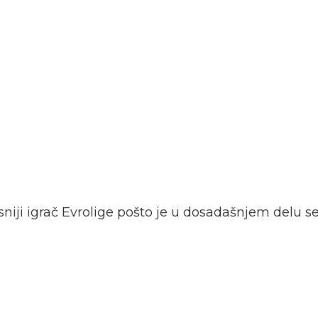
isniji igrač Evrolige pošto je u dosadašnjem delu s