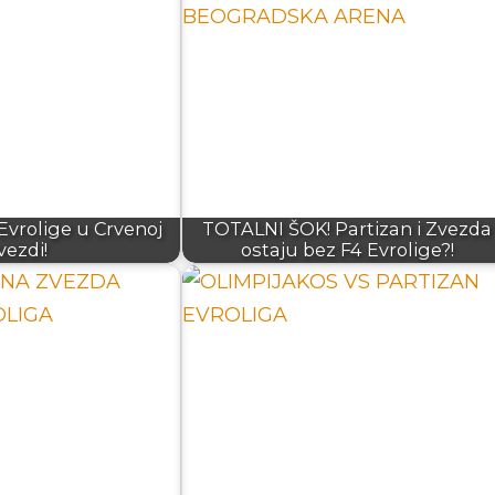
vrolige u Crvenoj
TOTALNI ŠOK! Partizan i Zvezda
vezdi!
ostaju bez F4 Evrolige?!