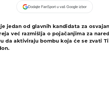
Dodajte FanSport u vaš Google izbor
je jedan od glavnih kandidata za osvajan
ireja već razmišlja o pojačanjima za nare
 da aktiviraju bombu koja će se zvati Ti
don.