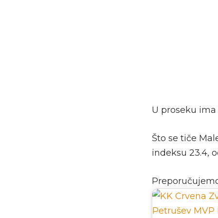
U proseku ima 1
Što se tiče Mal
indeksu 23.4, o
Preporučujem