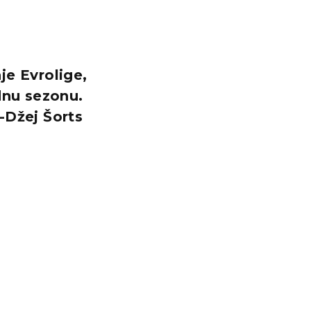
je Evrolige,
dnu sezonu.
-Džej Šorts