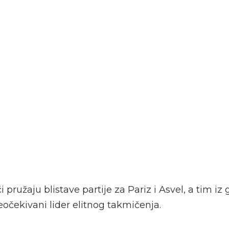
 pružaju blistave partije za Pariz i Asvel, a tim iz
očekivani lider elitnog takmičenja.