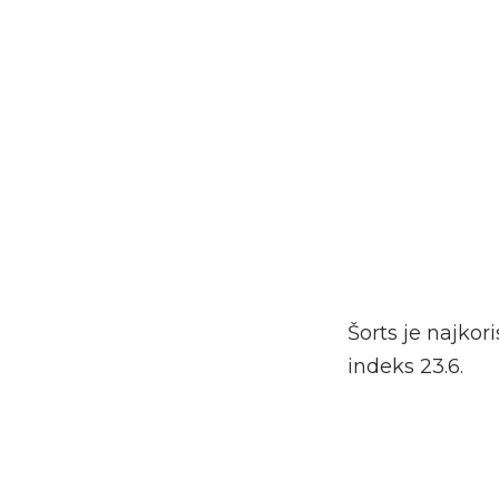
Šorts je najkor
indeks 23.6.