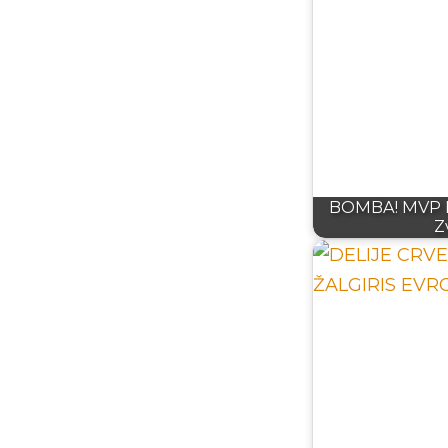
BOMBA! MVP E
Z