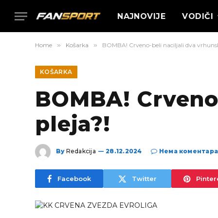
NAJNOVIJE
VODIČI
Home
»
Košarka
»
BOMBA! Crveno-beli naciljali dva vrhunsk
KOŠARKA
BOMBA! Crveno-b
pleja?!
By
Redakcija
28.12.2024
Нема коментар
Facebook
Twitter
Pinter