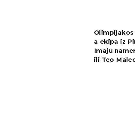
Olimpijakos 
a ekipa iz P
Imaju nameru
ili Teo Male