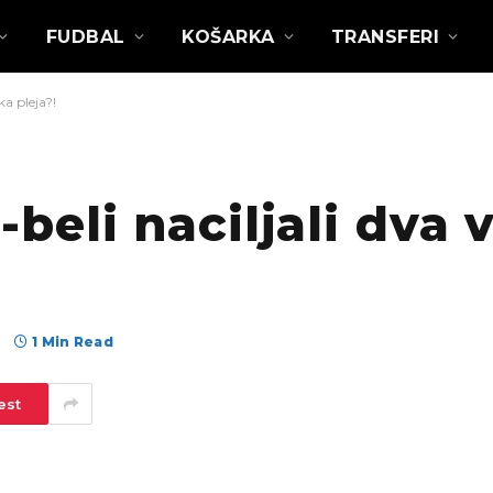
FUDBAL
KOŠARKA
TRANSFERI
a pleja?!
eli naciljali dva 
а
1 Min Read
est