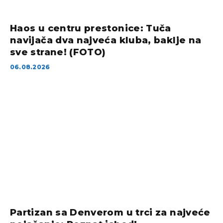
Haos u centru prestonice: Tuča
navijača dva najveća kluba, baklje na
sve strane! (FOTO)
06.08.2026
Partizan sa Denverom u trci za najveće