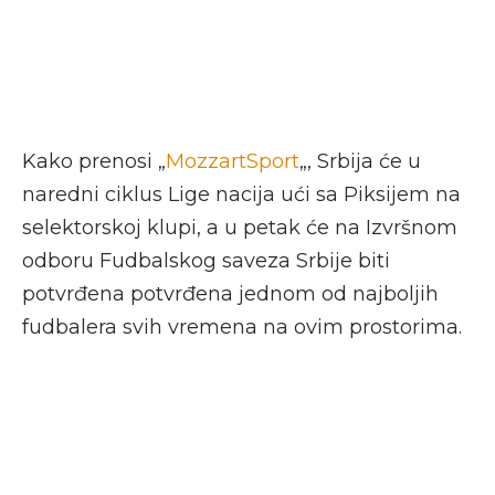
Kako prenosi „
MozzartSport
„, Srbija će u
naredni ciklus Lige nacija ući sa Piksijem na
selektorskoj klupi, a u petak će na Izvršnom
odboru Fudbalskog saveza Srbije biti
potvrđena potvrđena jednom od najboljih
fudbalera svih vremena na ovim prostorima.