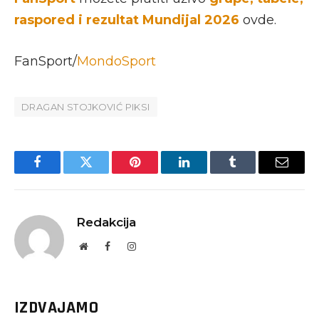
raspored i rezultat Mundijal 2026
ovde.
FanSport/
MondoSport
DRAGAN STOJKOVIĆ PIKSI
Facebook
Twitter
Pinterest
LinkedIn
Tumblr
Email
Redakcija
Website
Facebook
Instagram
IZDVAJAMO