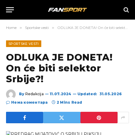
Home
»
Sportske vesti
»
ODLUKA JE DONETA! On će biti selektor Srbije?!
SPORTSKE VESTI
ODLUKA JE DONETA!
On će biti selektor
Srbije?!
By
Redakcija
11.07.2024
Updated:
31.05.2026
Нема коментара
2 Mins Read