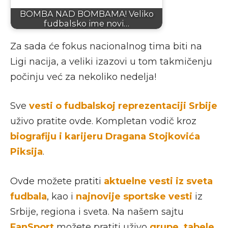
BOMBA NAD BOMBAMA! Veliko
fudbalsko ime novi…
Za sada će fokus nacionalnog tima biti na
Ligi nacija, a veliki izazovi u tom takmičenju
počinju već za nekoliko nedelja!
Sve
vesti o fudbalskoj reprezentaciji Srbije
uživo pratite ovde. Kompletan vodič kroz
biografiju i karijeru Dragana Stojkovića
Piksija
.
Ovde možete pratiti
aktuelne vesti iz sveta
fudbala
, kao i
najnovije sportske vesti
iz
Srbije, regiona i sveta. Na našem sajtu
FanSport
možete pratiti uživo
grupe, tabele,