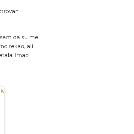
 otrovan
o sam da su me
o rekao, ali
etala. Imao