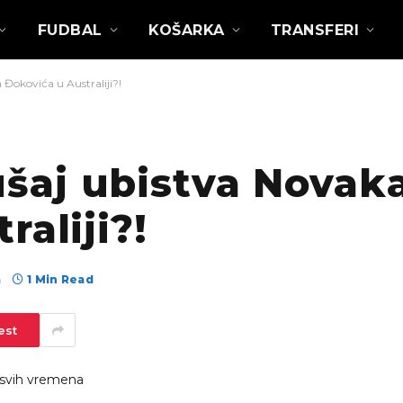
FUDBAL
KOŠARKA
TRANSFERI
okovića u Australiji?!
šaj ubistva Novak
aliji?!
а
1 Min Read
est