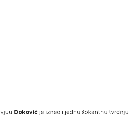
rvjuu
Đoković
je izneo i jednu šokantnu tvrdnju.