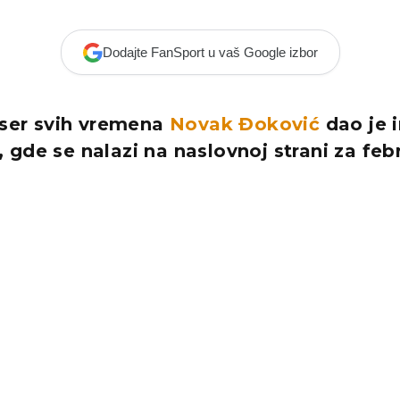
Dodajte FanSport u vaš Google izbor
iser svih vremena
Novak Đoković
dao je i
gde se nalazi na naslovnoj strani za feb