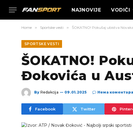
NAJNOVIJE
VODIČI
Home
»
Sportske vesti
»
ŠOKATNO! Pokušaj ubistva Novaka Đ
SPORTSKE VESTI
ŠOKATNO! Poku
Đokovića u Austr
By
Redakcija
09.01.2025
Нема коментар
Facebook
Twitter
Pinter