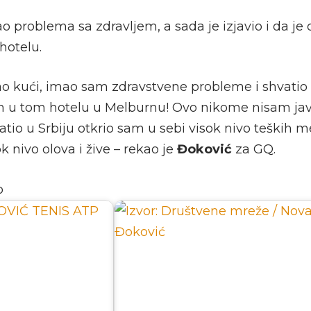
ao problema sa zdravljem, a sada je izjavio i da je
hotelu.
o kući, imao sam zdravstvene probleme i shvati
m u tom hotelu u Melburnu! Ovo nikome nisam javn
tio u Srbiju otkrio sam u sebi visok nivo teških m
k nivo olova i žive – rekao je
Đoković
za GQ.
o