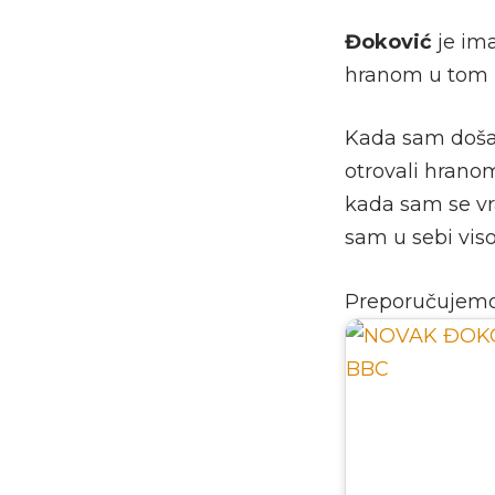
Đoković
je im
hranom u tom 
Kada sam doša
otrovali hrano
kada sam se vra
sam u sebi viso
Preporučujem