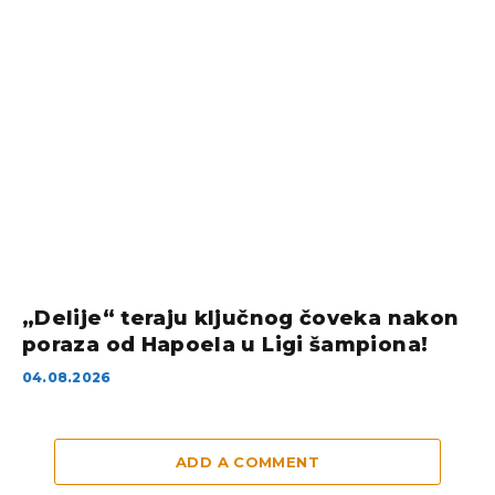
„Delije“ teraju ključnog čoveka nakon
poraza od Hapoela u Ligi šampiona!
04.08.2026
ADD A COMMENT