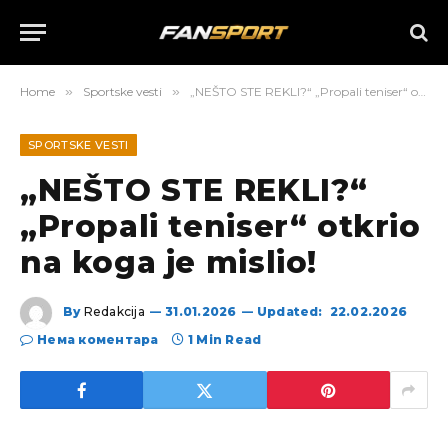
Home
»
Sportske vesti
»
„NEŠTO STE REKLI?“ „Propali teniser“ otkrio na koga je mislio!
SPORTSKE VESTI
„NEŠTO STE REKLI?“
„Propali teniser“ otkrio
na koga je mislio!
By
Redakcija
31.01.2026
Updated:
22.02.2026
Нема коментара
1 Min Read