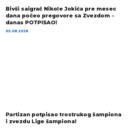
Bivši saigrač Nikole Jokića pre mesec
dana počeo pregovore sa Zvezdom –
danas POTPISAO!
05.08.2026
Partizan potpisao trostrukog šampiona
i zvezdu Lige šampiona!