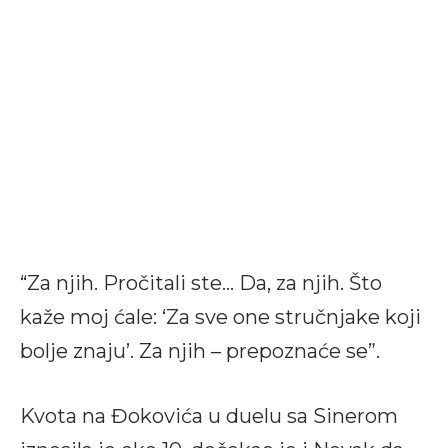
“Za njih. Pročitali ste… Da, za njih. Što
kaže moj ćale: ‘Za sve one stručnjake koji
bolje znaju’. Za njih – prepoznaće se”.
Kvota na Đokovića u duelu sa Sinerom