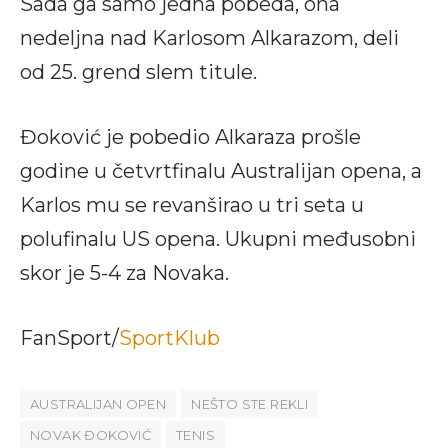
Sada ga samo jedna pobeda, ona
nedeljna nad Karlosom Alkarazom, deli
od 25. grend slem titule.
Đoković je pobedio Alkaraza prošle
godine u četvrtfinalu Australijan opena, a
Karlos mu se revanširao u tri seta u
polufinalu US opena. Ukupni međusobni
skor je 5-4 za Novaka.
FanSport/
SportKlub
AUSTRALIJAN OPEN
NEŠTO STE REKLI
NOVAK ĐOKOVIĆ
TENIS