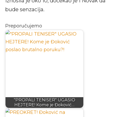
iznosila je oko 10, dočekao je i Novak da
bude senzacija.
Preporučujemo
"PROPALI TENISER" UGASIO
HEJTERE! Kome je Đoković…