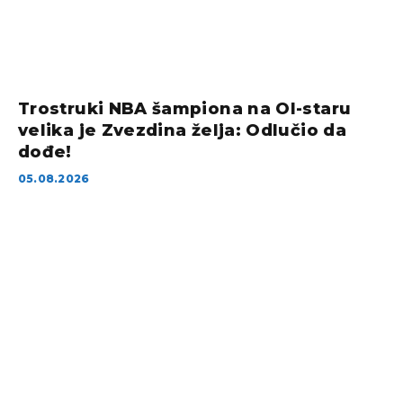
Trostruki NBA šampiona na Ol-staru
velika je Zvezdina želja: Odlučio da
dođe!
05.08.2026