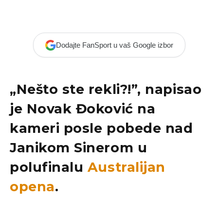
Dodajte FanSport u vaš Google izbor
„Nešto ste rekli?!”, napisao
je Novak Đoković na
kameri posle pobede nad
Janikom Sinerom u
polufinalu
Australijan
opena
.