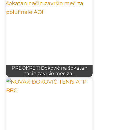
PREOKRET! Đoković na šokatan
način završio meč za…