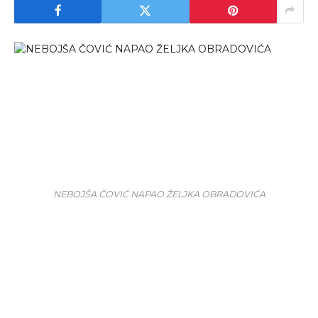
NEBOJŠA ČOVIĆ NAPAO ŽELJKA OBRADOVIĆA