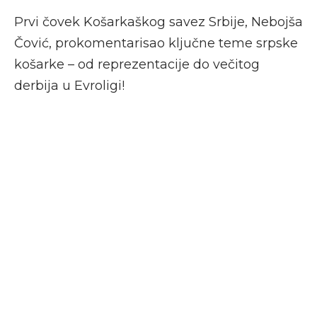
Prvi čovek Košarkaškog savez Srbije, Nebojša
Čović, prokomentarisao ključne teme srpske
košarke – od reprezentacije do večitog
derbija u Evroligi!