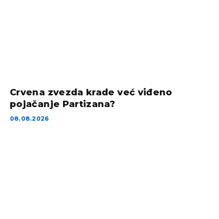
Crvena zvezda krade već viđeno
pojačanje Partizana?
08.08.2026