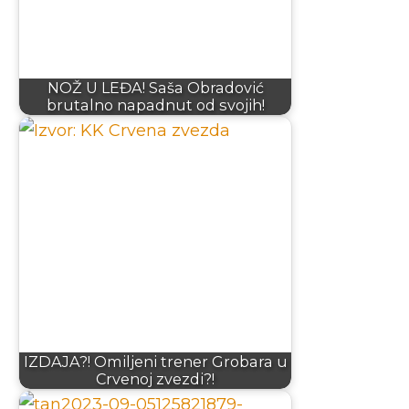
NOŽ U LEĐA! Saša Obradović
brutalno napadnut od svojih!
IZDAJA?! Omiljeni trener Grobara u
Crvenoj zvezdi?!