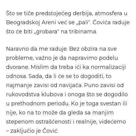
Što se tiče predstojećeg derbija, atmosfera u
Beogradskoj Areni već se „pali“. Čovića raduje
što će biti „grobara“ na tribinama.
Naravno da me raduje. Bez obzira na sve
probleme, važno je da napravimo podelu
dvorane. Mislim da treba ići ka normalizaciji
odnosa. Sada, da li će se to dogoditi, to
najmanje zavisi od navijača. Puno zavisi od
rukovodstva klubova i onoga što se dogodilo
u prethodnom periodu. Ko je toga svestan ili
nije, ko na to može da gleda sa manjim
stepenom ostrašćenosti i realnije, videćemo
– zaključio je Čović.