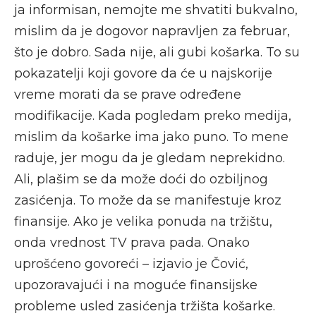
ja informisan, nemojte me shvatiti bukvalno,
mislim da je dogovor napravljen za februar,
što je dobro. Sada nije, ali gubi košarka. To su
pokazatelji koji govore da će u najskorije
vreme morati da se prave određene
modifikacije. Kada pogledam preko medija,
mislim da košarke ima jako puno. To mene
raduje, jer mogu da je gledam neprekidno.
Ali, plašim se da može doći do ozbiljnog
zasićenja. To može da se manifestuje kroz
finansije. Ako je velika ponuda na tržištu,
onda vrednost TV prava pada. Onako
uprošćeno govoreći – izjavio je Čović,
upozoravajući i na moguće finansijske
probleme usled zasićenja tržišta košarke.