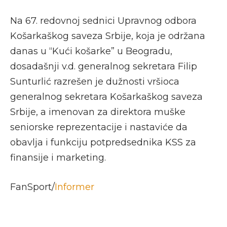
Na 67. redovnoj sednici Upravnog odbora
Košarkaškog saveza Srbije, koja je održana
danas u “Kući košarke” u Beogradu,
dosadašnji v.d. generalnog sekretara Filip
Sunturlić razrešen je dužnosti vršioca
generalnog sekretara Košarkaškog saveza
Srbije, a imenovan za direktora muške
seniorske reprezentacije i nastaviće da
obavlja i funkciju potpredsednika KSS za
finansije i marketing.
FanSport/
Informer