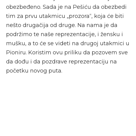
obezbeđeno. Sada je na Pešiću da obezbedi
tim za prvu utakmicu „prozora“, koja će biti
nešto drugačija od druge. Na nama je da
podržimo te naše reprezentacije, i žensku i
mušku, a to će se videti na drugoj utakmici u
Pioniru. Koristim ovu priliku da pozovem sve
da dođu i da pozdrave reprezentaciju na
početku novog puta.