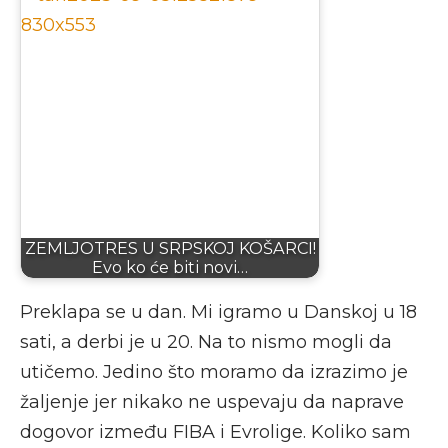
ZEMLJOTRES U SRPSKOJ KOŠARCI!
Evo ko će biti novi…
Preklapa se u dan. Mi igramo u Danskoj u 18
sati, a derbi je u 20. Na to nismo mogli da
utičemo. Jedino što moramo da izrazimo je
žaljenje jer nikako ne uspevaju da naprave
dogovor između FIBA i Evrolige. Koliko sam