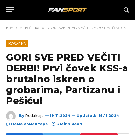
Home
»
Košarka
»
GORI SVE PRED VEČITI DERBI! Prvi čovek KSS-a brutalno iskren o grobarima, Partizanu i Pešiću!
KOŠARKA
GORI SVE PRED VEČITI
DERBI! Prvi čovek KSS-a
brutalno iskren o
grobarima, Partizanu i
Pešiću!
By
Redakcija
19.11.2024
Updated:
19.11.2024
Нема коментара
3 Mins Read