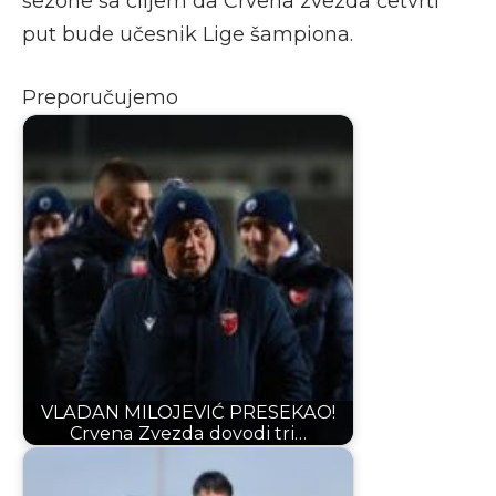
sezone sa ciljem da Crvena zvezda četvrti
put bude učesnik Lige šampiona.
Preporučujemo
VLADAN MILOJEVIĆ PRESEKAO!
Crvena Zvezda dovodi tri…