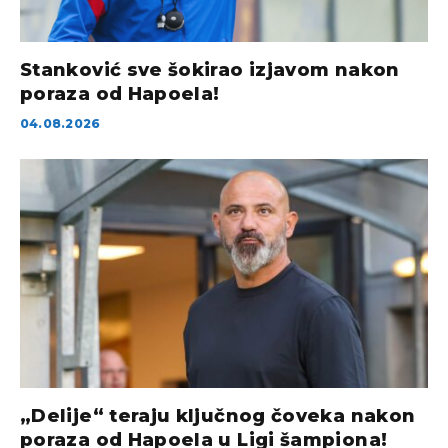
Stanković sve šokirao izjavom nakon
poraza od Hapoela!
04.08.2026
„Delije“ teraju ključnog čoveka nakon
poraza od Hapoela u Ligi šampiona!