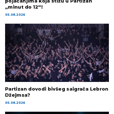
pojačanjima koja stižu u Partizan
„minut do 12“!
05.08.2026
Partizan dovodi bivšeg saigrača Lebron
Džejmsa?
05.08.2026