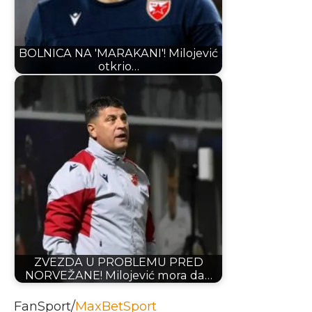
BOLNICA NA 'MARAKANI'! Milojević
otkrio…
ZVEZDA U PROBLEMU PRED
NORVEŽANE! Milojević mora da…
FanSport/
MaxBetSport