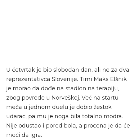
U četvrtak je bio slobodan dan, ali ne za dva
reprezentativca Slovenije. Timi Maks Elšnik
je morao da dođe na stadion na terapiju,
zbog povrede u Norveškoj. Već na startu
meča u jednom duelu je dobio žestok
udarac, pa mu je noga bila totalno modra.
Nije odustao i pored bola, a procena je da će
moći da igra.