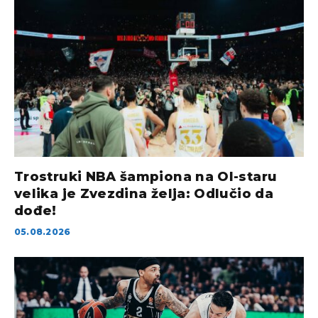
Trostruki NBA šampiona na Ol-staru
velika je Zvezdina želja: Odlučio da
dođe!
05.08.2026