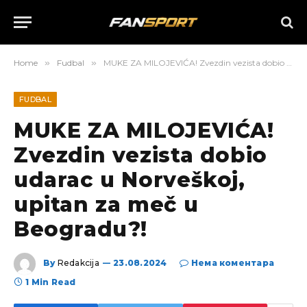
Home
»
Fudbal
»
MUKE ZA MILOJEVIĆA! Zvezdin vezista dobio udarac u Norveškoj, upitan za meč u Beogradu?!
FUDBAL
MUKE ZA MILOJEVIĆA!
Zvezdin vezista dobio
udarac u Norveškoj,
upitan za meč u
Beogradu?!
By
Redakcija
23.08.2024
Нема коментара
1 Min Read