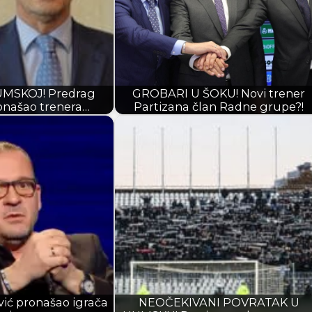
MSKOJ! Predrag
GROBARI U ŠOKU! Novi trener
ronašao trenera…
Partizana član Radne grupe?!
ić pronašao igrača
NEOČEKIVANI POVRATAK U