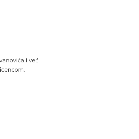
vanovića i već
licencom.