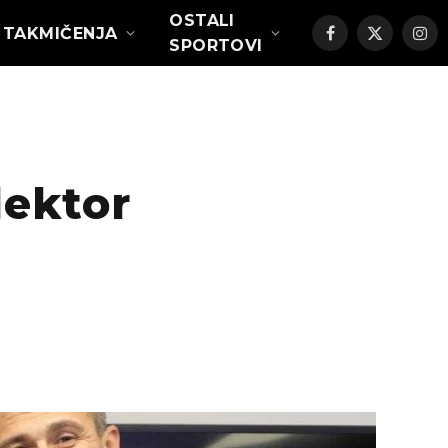
OSTALI
TAKMIČENJA
Facebook
X
Ins
SPORTOVI
(Twitter)
ektor