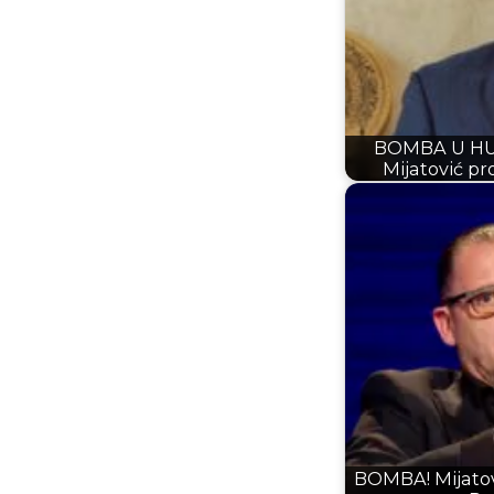
BOMBA U HU
Mijatović p
BOMBA! Mijatov