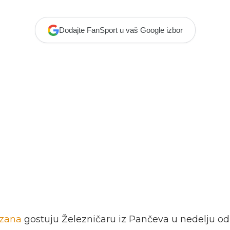
Dodajte FanSport u vaš Google izbor
izana
gostuju Železničaru iz Pančeva u nedelju od 