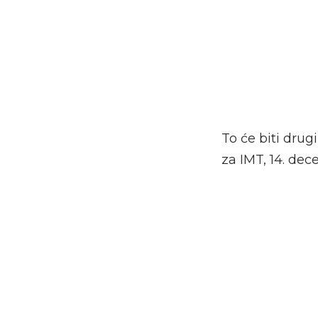
To će biti dru
za IMT, 14. de