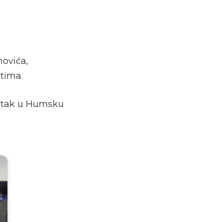
novića,
tima.
ratak u Humsku