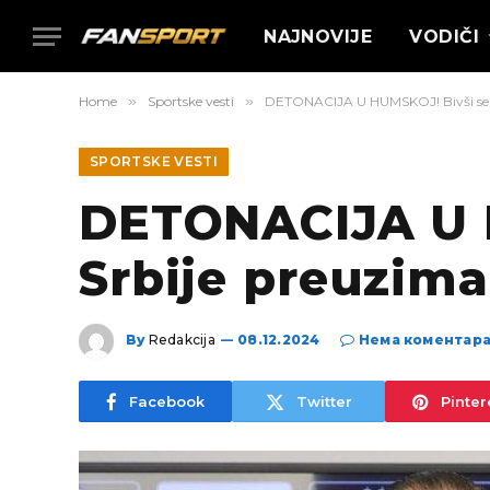
NAJNOVIJE
VODIČI
Home
»
Sportske vesti
»
DETONACIJA U HUMSKOJ! Bivši sele
SPORTSKE VESTI
DETONACIJA U H
Srbije preuzima
By
Redakcija
08.12.2024
Нема коментар
Facebook
Twitter
Pinter