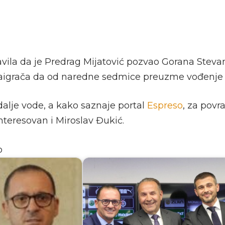
avila da je Predrag Mijatović pozvao Gorana Steva
aigrača da od naredne sedmice preuzme vođenje 
dalje vode, a kako saznaje portal
Espreso
, za pov
nteresovan i Miroslav Đukić.
o