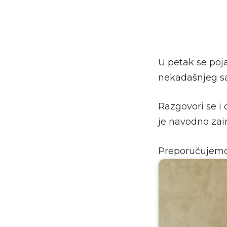
U petak se poj
nekadašnjeg s
Razgovori se i 
je navodno zai
Preporučujem