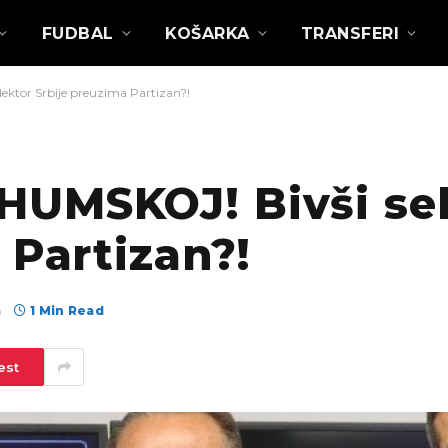
FUDBAL
KOŠARKA
TRANSFERI
ktor Srbije preuzima Partizan?!
UMSKOJ! Bivši sel
 Partizan?!
а
1 Min Read
est