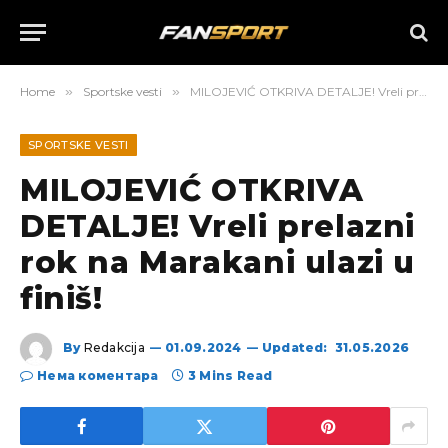
Home
»
Sportske vesti
»
MILOJEVIĆ OTKRIVA DETALJE! Vreli prelazni rok na Marakani ulazi u finiš!
SPORTSKE VESTI
MILOJEVIĆ OTKRIVA
DETALJE! Vreli prelazni
rok na Marakani ulazi u
finiš!
By
Redakcija
01.09.2024
Updated:
31.05.2026
Нема коментара
3 Mins Read