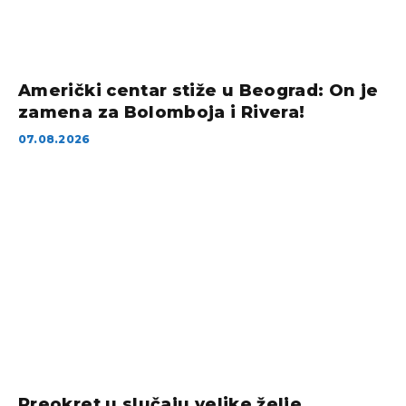
Američki centar stiže u Beograd: On je
zamena za Bolomboja i Rivera!
07.08.2026
Preokret u slučaju velike želje