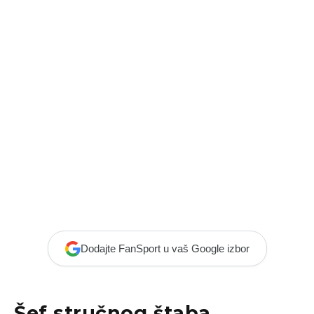
Dodajte FanSport u vaš Google izbor
Šef stručnog štaba