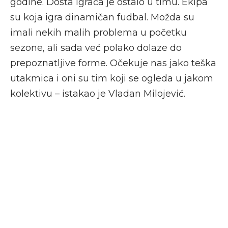
godine. Dosta igrača je ostalo u timu. Ekipa
su koja igra dinamičan fudbal. Možda su
imali nekih malih problema u početku
sezone, ali sada već polako dolaze do
prepoznatljive forme. Očekuje nas jako teška
utakmica i oni su tim koji se ogleda u jakom
kolektivu – istakao je Vladan Milojević.