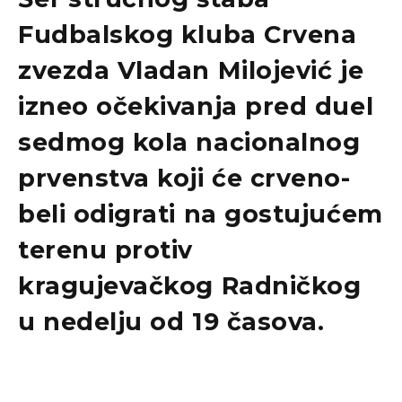
Fudbalskog kluba Crvena
zvezda Vladan Milojević je
izneo očekivanja pred duel
sedmog kola nacionalnog
prvenstva koji će crveno-
beli odigrati na gostujućem
terenu protiv
kragujevačkog Radničkog
u nedelju od 19 časova.