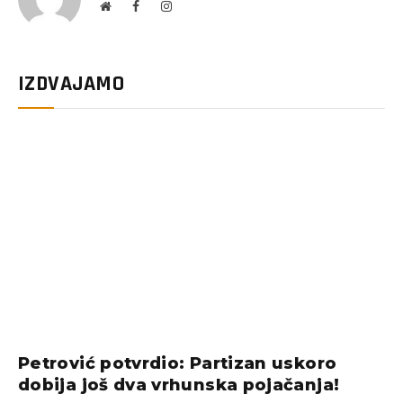
Website
Facebook
Instagram
IZDVAJAMO
Petrović potvrdio: Partizan uskoro
dobija još dva vrhunska pojačanja!