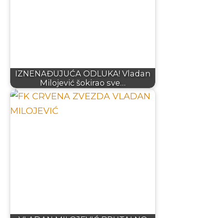
IZNENAĐUJUĆA ODLUKA! Vladan
Milojević šokirao sve…