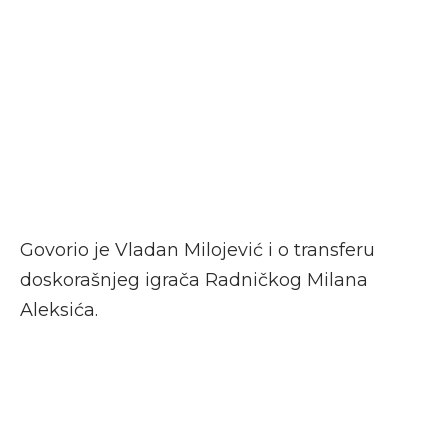
Govorio je Vladan Milojević i o transferu
doskorašnjeg igrača Radničkog Milana
Aleksića.