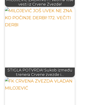
vesti iz Crvene Zvezde!
STIGLA POTVRDA! Sukob između
trenera Crvene zvezde i…