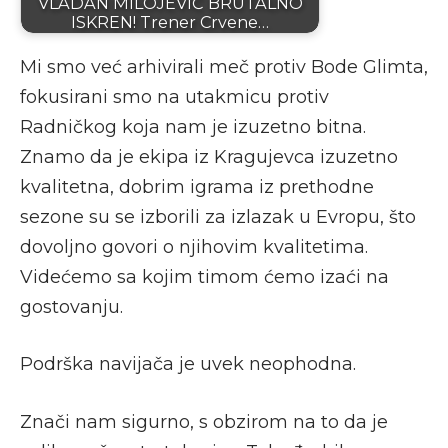
VLADAN MILOJEVIĆ BRUTALNO
ISKREN! Trener Crvene…
Mi smo već arhivirali meč protiv Bode Glimta,
fokusirani smo na utakmicu protiv
Radničkog koja nam je izuzetno bitna.
Znamo da je ekipa iz Kragujevca izuzetno
kvalitetna, dobrim igrama iz prethodne
sezone su se izborili za izlazak u Evropu, što
dovoljno govori o njihovim kvalitetima.
Videćemo sa kojim timom ćemo izaći na
gostovanju.
Podrška navijača je uvek neophodna.
Znači nam sigurno, s obzirom na to da je