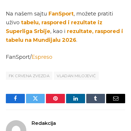
Na našem sajtu
FanSport
, možete pratiti
uživo
tabelu, raspored i rezultate iz
Superliga Srbije
, kao i
rezultate, raspored i
tabelu na Mundijalu 2026
.
FanSport/
Espreso
FK CRVENA ZVEZDA
VLADAN MILOJEVIĆ
Facebook
Twitter
Pinterest
LinkedIn
Tumblr
Email
Redakcija