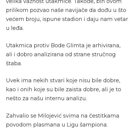
velika važnost utakmice. Takođe, bih ovom
prilikom pozvao naše navijače da dođu u što
većem broju, ispune stadion i daju nam vetar
u leđa.
Utakmica protiv Bode Glimta je arhivirana,
ali i dobro analizirana od strane stručnog
štaba.
Uvek ima nekih stvari koje nisu bile dobre,
kao i onih koje su bile zaista dobre, ali je to
nešto za našu internu analizu.
Zahvalio se Milojević svima na čestitkama
povodom plasmana u Ligu šampiona.