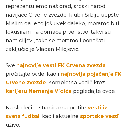
reprezentujemo naš grad, srpski narod,
navijače Crvene zvezde, klub i Srbiju uopšte.
Mislim da je to još uvek daleko, moramo biti
fokusirani na domaće prvenstvo, takvi su
nam ciljevi, tako se moramo i ponašati –
zaključio je Vladan Milojević.
Sve
najnovije vesti FK Crvena zvezda
pročitajte ovde, kao i
najnovija pojačanja FK
Crvene zvezde
. Kompletna vodič kroz
karijeru Nemanje Vidića
pogledajte ovde.
Na sledećim stranicama pratite
vesti iz
sveta fudbal
, kao i aktuelne
sportske vesti
uživo.