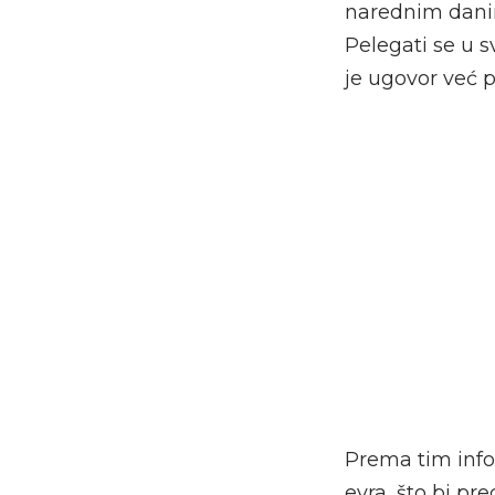
narednim danim
Pelegati se u s
je ugovor već p
Prema tim info
evra, što bi pr