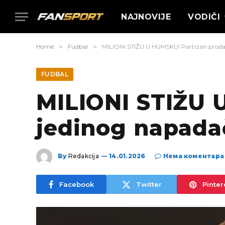
NAJNOVIJE
VODIČI
Home
»
Fudbal
»
MILIONI STIŽU U HUMSKU! Partizan prodao 
FUDBAL
MILIONI STIŽU 
jedinog napadač
By
Redakcija
14.01.2026
Нема коментара
Facebook
Twitter
Pinter