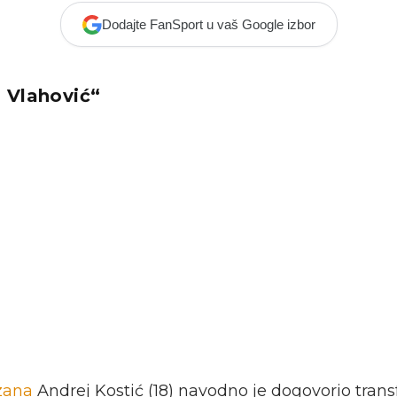
Dodajte FanSport u vaš Google izbor
 Vlahović“
zana
Andrej Kostić (18) navodno je dogovorio transf