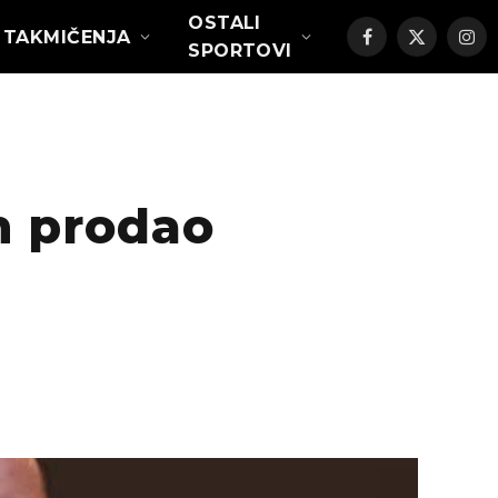
OSTALI
TAKMIČENJA
Facebook
X
Ins
SPORTOVI
(Twitter)
n prodao