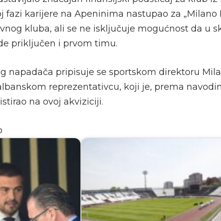
oj fazi karijere na Apeninima nastupao za „Milano 
avnog kluba, ali se ne isključuje mogućnost da u sk
e priključen i prvom timu.
g napadača pripisuje se sportskom direktoru Milan
lbanskom reprezentativcu, koji je, prema navo
istirao na ovoj akviziciji.
o