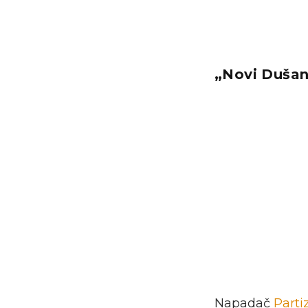
„Novi Dušan
Napadač
Parti