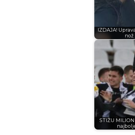
IZDAJA! Uprava
nož
STIŽU MILIONI
najbolj