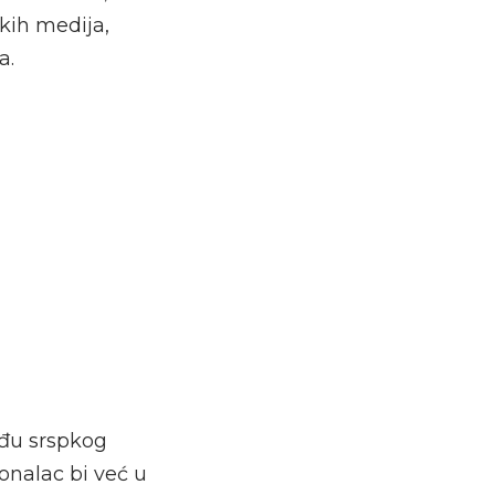
skih medija,
a.
eđu srspkog
ionalac bi već u