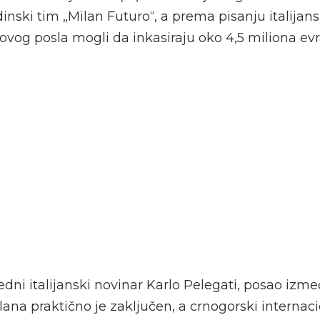
inski tim „Milan Futuro“, a prema pisanju italijan
 ovog posla mogli da inkasiraju oko 4,5 miliona evr
edni italijanski novinar Karlo Pelegati, posao izm
lana praktično je zaključen, a crnogorski internac