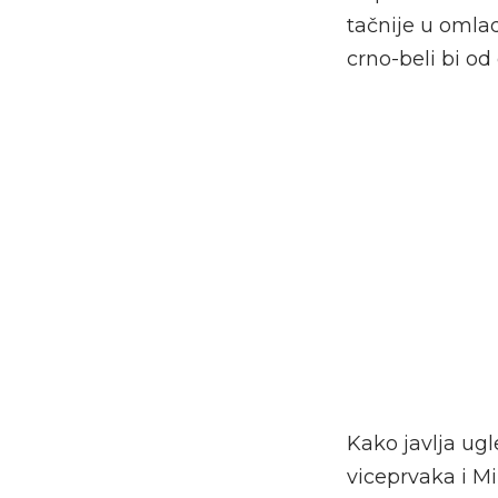
tačnije u omlad
crno-beli bi od
Kako javlja ugl
viceprvaka i Mi