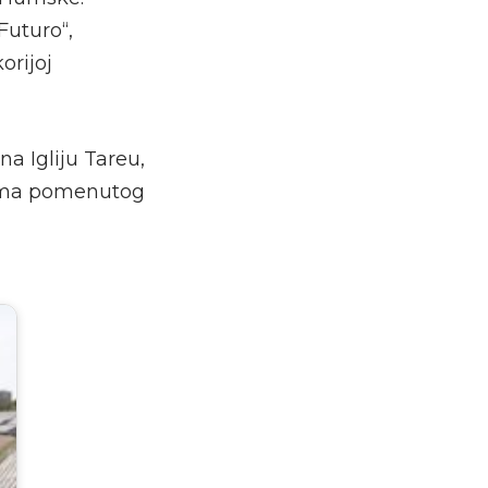
Futuro“,
orijoj
a Igliju Tareu,
dima pomenutog