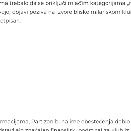
a trebalo da se priključi mlađim kategorijama „r
vojoj objavi poziva na izvore bliske milanskom klu
otpisan.
rmacijama, Partizan bi na ime obeštećenja dobio
edstavljalo značajan finansijski podsticaj za klub i