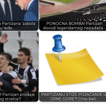
 Partizana 'zabola'
PONOĆNA BOMBA! Partizan
 u leđa…
dovodi legendarnog napadača…
! Partizan prodaje
PARTIZANU STIŽE POJAČANJE I
eg strelca?!
CRNE GORE?! Crno-beli…