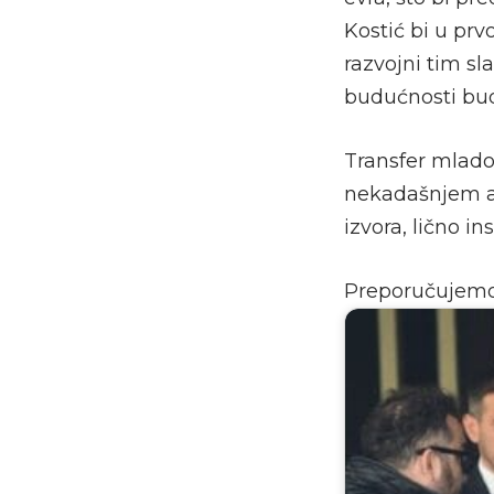
Kostić bi u prv
razvojni tim sl
budućnosti bud
Transfer mlado
nekadašnjem a
izvora, lično ins
Preporučujem