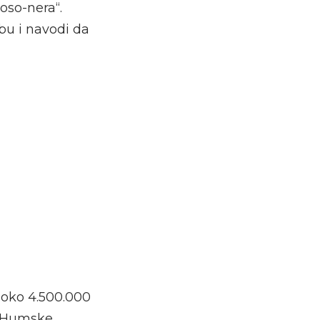
oso-nera“.
bu i navodi da
 oko 4.500.000
z Humske.