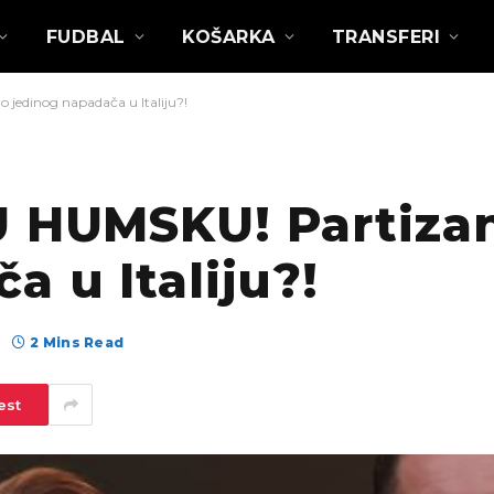
FUDBAL
KOŠARKA
TRANSFERI
jedinog napadača u Italiju?!
U HUMSKU! Partiza
a u Italiju?!
2 Mins Read
est