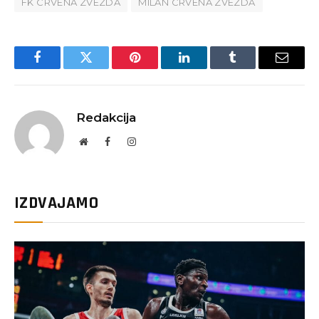
FK CRVENA ZVEZDA
MILAN CRVENA ZVEZDA
Facebook
Twitter
Pinterest
LinkedIn
Tumblr
Email
Redakcija
Website
Facebook
Instagram
IZDVAJAMO