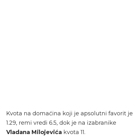
Kvota na domaćina koji je apsolutni favorit je
1.29, remi vredi 6.5, dok je na izabranike
Vladana Milojevića
kvota 11.