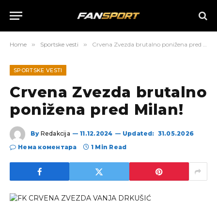
Home
»
Sportske vesti
»
Crvena Zvezda brutalno ponižena pred Milan!
SPORTSKE VESTI
Crvena Zvezda brutalno
ponižena pred Milan!
By
Redakcija
11.12.2024
Updated:
31.05.2026
Нема коментара
1 Min Read