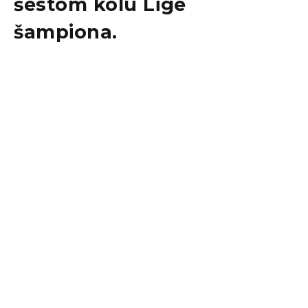
šestom kolu
Lige
šampiona
.