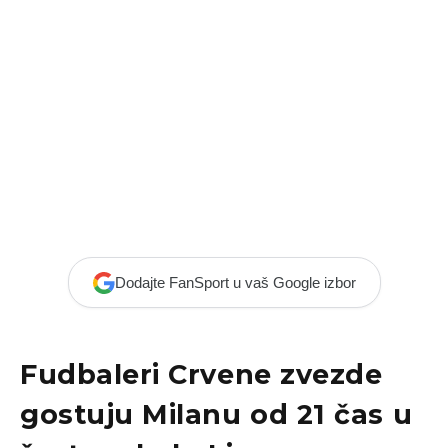
Dodajte FanSport u vaš Google izbor
Fudbaleri
Crvene zvezde
gostuju
Milanu
od 21 čas u