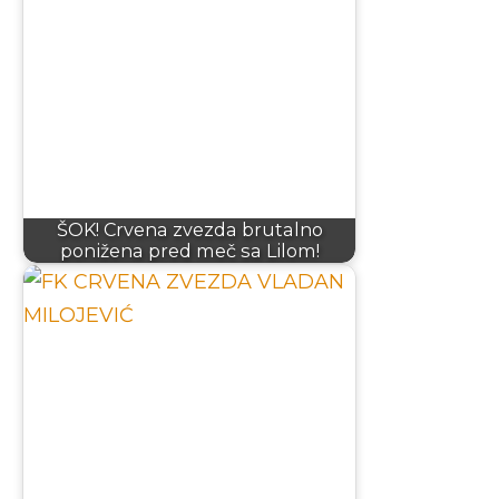
ŠOK! Crvena zvezda brutalno
ponižena pred meč sa Lilom!