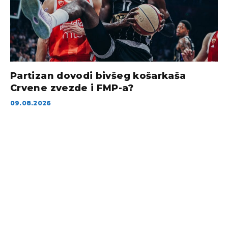
Partizan dovodi bivšeg košarkaša
Crvene zvezde i FMP-a?
09.08.2026