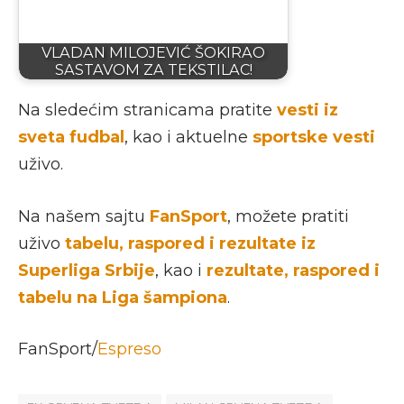
VLADAN MILOJEVIĆ ŠOKIRAO
SASTAVOM ZA TEKSTILAC!
Na sledećim stranicama pratite
vesti iz
sveta fudbal
, kao i aktuelne
sportske vesti
uživo.
Na našem sajtu
FanSport
, možete pratiti
uživo
tabelu, raspored i rezultate iz
Superliga Srbije
, kao i
rezultate, raspored i
tabelu na Liga šampiona
.
FanSport/
Espreso