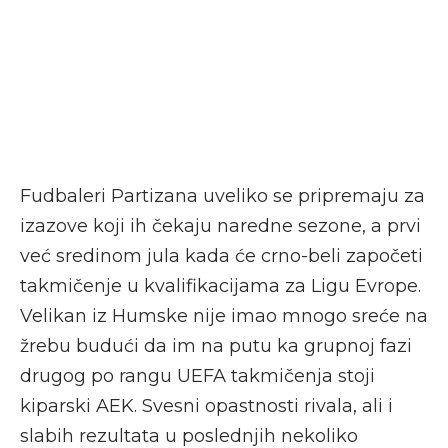
Fudbaleri Partizana uveliko se pripremaju za
izazove koji ih čekaju naredne sezone, a prvi
već sredinom jula kada će crno-beli započeti
takmičenje u kvalifikacijama za Ligu Evrope.
Velikan iz Humske nije imao mnogo sreće na
žrebu budući da im na putu ka grupnoj fazi
drugog po rangu UEFA takmičenja stoji
kiparski AEK. Svesni opastnosti rivala, ali i
slabih rezultata u poslednjih nekoliko