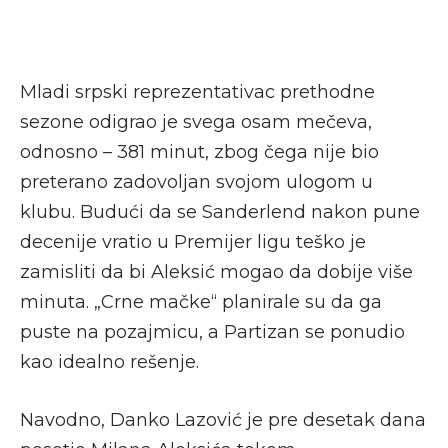
Mladi srpski reprezentativac prethodne
sezone odigrao je svega osam mečeva,
odnosno – 381 minut, zbog čega nije bio
preterano zadovoljan svojom ulogom u
klubu. Budući da se Sanderlend nakon pune
decenije vratio u Premijer ligu teško je
zamisliti da bi Aleksić mogao da dobije više
minuta. „Crne mačke“ planirale su da ga
puste na pozajmicu, a Partizan se ponudio
kao idealno rešenje.
Navodno, Danko Lazović je pre desetak dana