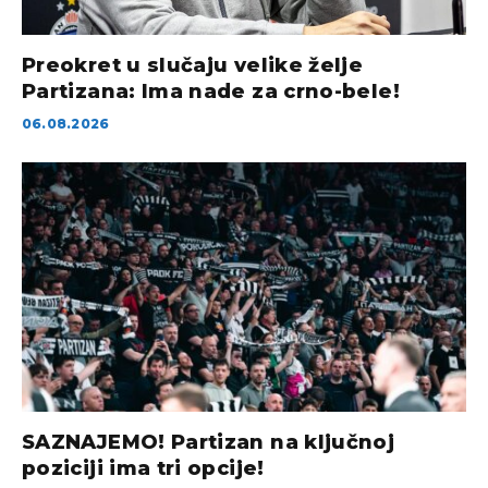
Preokret u slučaju velike želje
Partizana: Ima nade za crno-bele!
06.08.2026
SAZNAJEMO! Partizan na ključnoj
poziciji ima tri opcije!