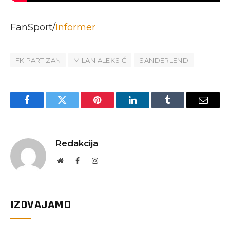
FanSport/
Informer
FK PARTIZAN
MILAN ALEKSIĆ
SANDERLEND
Facebook
Twitter
Pinterest
LinkedIn
Tumblr
Email
Redakcija
Website
Facebook
Instagram
IZDVAJAMO