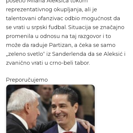
posetio Milana Aleksića tokom
reprezentativnog okupljanja, ali je
talentovani ofanzivac odbio mogućnost da
se vrati u srpski fudbal. Situacija se značajno
promenila u odnosu na taj razgovor i to
može da raduje Partizan, a čeka se samo
„zeleno svetlo“ iz Sanderlenda da se Aleksić i
zvanično vrati u crno-beli tabor.
Preporučujemo