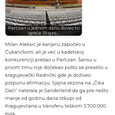
Partizan u jednom danu doveo tri
igrača: Stigao…
Milan Aleksić je karijeru započeo u
Čukaričkom, ali je već u kadetskoj
konkurenciji prešao u Partizan. Šansu u
prvom timu nije dočekao pošto se preselio u
kragujevački Radnički gde je doživeo
potpunu afirmaciju. Sjajna sezona na „Čika
Dači“ naterala je Sanderlend da ga pre nešto
manje od godinu dana otkupi od
Kragujevčana u transferu teškom 3.700.000
evra.