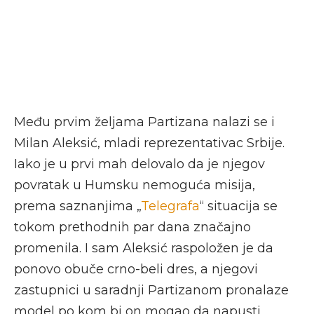
Među prvim željama Partizana nalazi se i
Milan Aleksić, mladi reprezentativac Srbije.
Iako je u prvi mah delovalo da je njegov
povratak u Humsku nemoguća misija,
prema saznanjima „
Telegrafa
“ situacija se
tokom prethodnih par dana značajno
promenila. I sam Aleksić raspoložen je da
ponovo obuče crno-beli dres, a njegovi
zastupnici u saradnji Partizanom pronalaze
model po kom bi on mogao da napusti