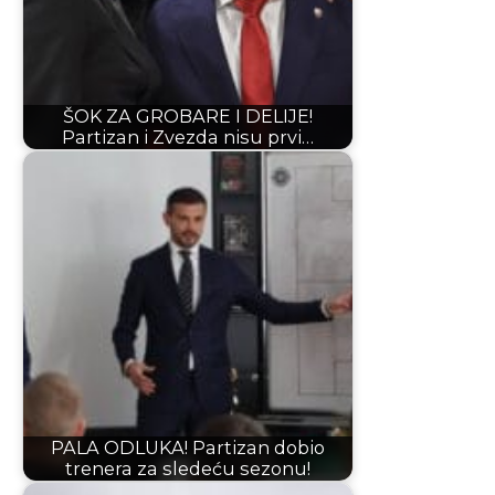
ŠOK ZA GROBARE I DELIJE!
Partizan i Zvezda nisu prvi…
PALA ODLUKA! Partizan dobio
trenera za sledeću sezonu!