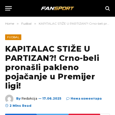
Home
»
Fudbal
»
KAPITALAC STIŽE U PARTIZAN?! Crno-beli pronašli pakleno pojačanje u Premijer ligi!
FUDBAL
KAPITALAC STIŽE U
PARTIZAN?! Crno-beli
pronašli pakleno
pojačanje u Premijer
ligi!
By
Redakcija
17.06.2025
Нема коментара
2 Mins Read