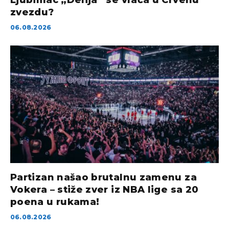
Ljubimac „Delija“ se vraća u Crvenu
zvezdu?
06.08.2026
Partizan našao brutalnu zamenu za
Vokera – stiže zver iz NBA lige sa 20
poena u rukama!
06.08.2026