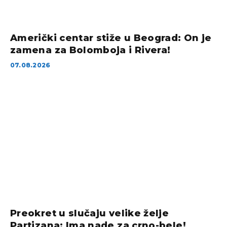
Američki centar stiže u Beograd: On je
zamena za Bolomboja i Rivera!
07.08.2026
Preokret u slučaju velike želje
Partizana: Ima nade za crno-bele!