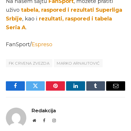
Na našem sajtu
FanSport
, možete pratiti
uživo
tabela, raspored i rezultati Superliga
Srbije
, kao i
rezultati, raspored i tabela
Seria A
.
FanSport/
Espreso
FK CRVENA ZVEZDA
MARKO ARNAUTOVIĆ
Facebook
Twitter
Pinterest
LinkedIn
Tumblr
Email
Redakcija
Website
Facebook
Instagram