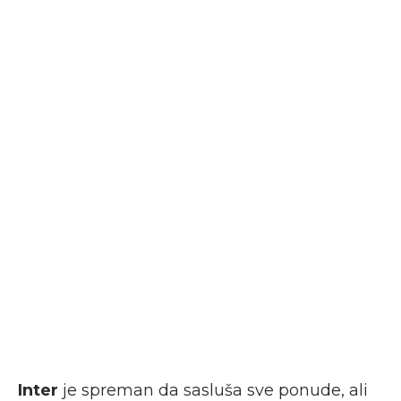
Inter
je spreman da sasluša sve ponude, ali