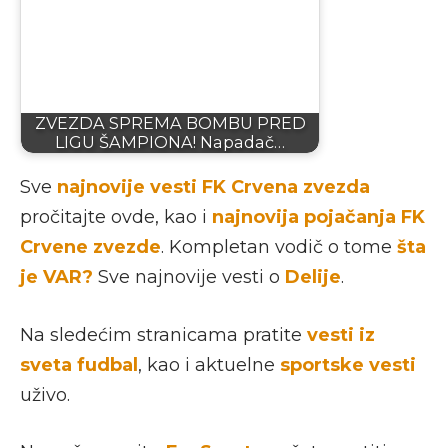
ZVEZDA SPREMA BOMBU PRED
LIGU ŠAMPIONA! Napadač…
Sve
najnovije vesti FK Crvena zvezda
pročitajte ovde, kao i
najnovija pojačanja FK
Crvene zvezde
. Kompletan vodič o tome
šta
je VAR?
Sve najnovije vesti o
Delije
.
Na sledećim stranicama pratite
vesti iz
sveta fudbal
, kao i aktuelne
sportske vesti
uživo.