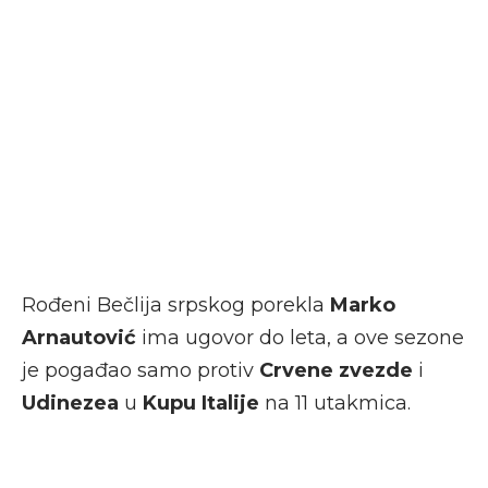
Rođeni Bečlija srpskog porekla
Marko
Arnautović
ima ugovor do leta, a ove sezone
je pogađao samo protiv
Crvene zvezde
i
Udinezea
u
Kupu Italije
na 11 utakmica.