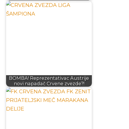
BOMBA! Reprezentativac Austrije
novi napadač Crvene zvezde?!