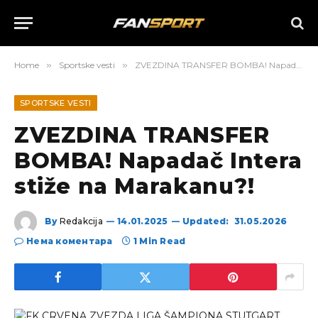
Home
»
Sportske vesti
»
ZVEZDINA TRANSFER BOMBA! Napadač Intera stiže na Marakanu?!
SPORTSKE VESTI
ZVEZDINA TRANSFER
BOMBA! Napadač Intera
stiže na Marakanu?!
By
Redakcija
14.01.2025
Updated:
31.05.2026
Нема коментара
1 Min Read